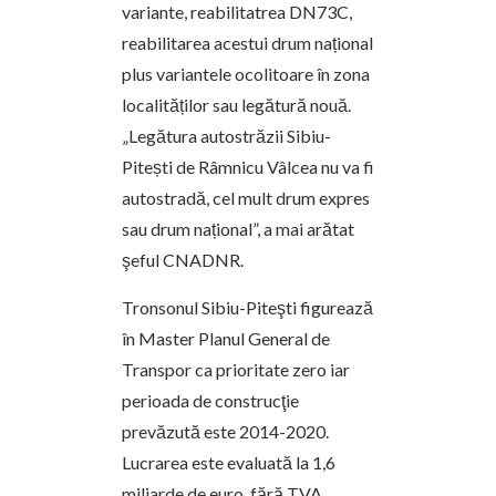
variante, reabilitatrea DN73C,
reabilitarea acestui drum național
plus variantele ocolitoare în zona
localităților sau legătură nouă.
„Legătura autostrăzii Sibiu-
Pitești de Râmnicu Vâlcea nu va fi
autostradă, cel mult drum expres
sau drum național”, a mai arătat
şeful CNADNR.
Tronsonul Sibiu-Piteşti figurează
în Master Planul General de
Transpor ca prioritate zero iar
perioada de construcţie
prevăzută este 2014-2020.
Lucrarea este evaluată la 1,6
miliarde de euro, fără TVA.