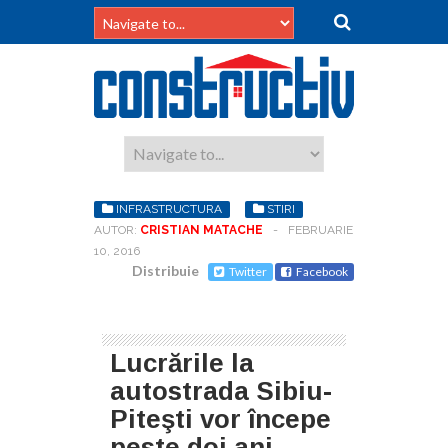
INFRASTRUCTURA
STIRI
AUTOR:
CRISTIAN MATACHE
-
FEBRUARIE
10, 2016
Distribuie
Twitter
Facebook
Lucrările la
autostrada Sibiu-
Piteşti vor începe
peste doi ani