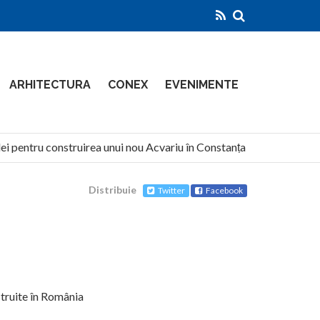
ARHITECTURA
CONEX
EVENIMENTE
ei pentru construirea unui nou Acvariu în Constanța
North 
Distribuie
Twitter
Facebook
struite în România