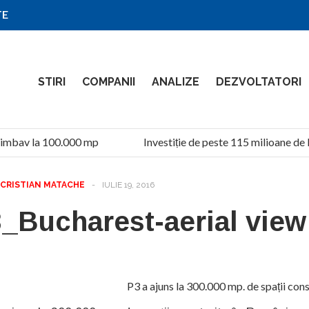
TE
STIRI
COMPANII
ANALIZE
DEZVOLTATORI
imbav la 100.000 mp
Investiție de peste 115 milioane de l
CRISTIAN MATACHE
-
IULIE 19, 2016
_Bucharest-aerial view
P3 a ajuns la 300.000 mp. de spații con