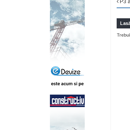
P3 a
Las
Trebui