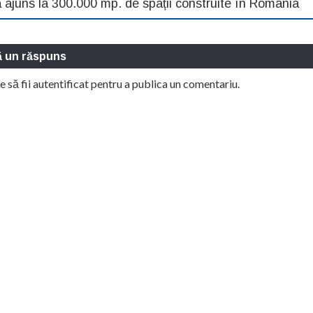
 ajuns la 300.000 mp. de spații construite în România
ă un răspuns
e să fii
autentificat
pentru a publica un comentariu.