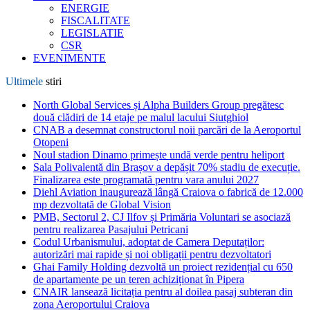
ENERGIE
FISCALITATE
LEGISLATIE
CSR
EVENIMENTE
Ultimele
stiri
North Global Services și Alpha Builders Group pregătesc
două clădiri de 14 etaje pe malul lacului Siutghiol
CNAB a desemnat constructorul noii parcări de la Aeroportul
Otopeni
Noul stadion Dinamo primește undă verde pentru heliport
Sala Polivalentă din Brașov a depășit 70% stadiu de execuție.
Finalizarea este programată pentru vara anului 2027
Diehl Aviation inaugurează lângă Craiova o fabrică de 12.000
mp dezvoltată de Global Vision
PMB, Sectorul 2, CJ Ilfov și Primăria Voluntari se asociază
pentru realizarea Pasajului Petricani
Codul Urbanismului, adoptat de Camera Deputaților:
autorizări mai rapide și noi obligații pentru dezvoltatori
Ghai Family Holding dezvoltă un proiect rezidențial cu 650
de apartamente pe un teren achiziționat în Pipera
CNAIR lansează licitația pentru al doilea pasaj subteran din
zona Aeroportului Craiova