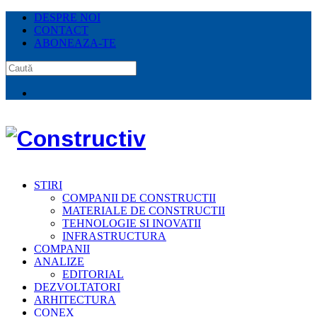
DESPRE NOI
CONTACT
ABONEAZA-TE
STIRI
COMPANII DE CONSTRUCTII
MATERIALE DE CONSTRUCTII
TEHNOLOGIE SI INOVATII
INFRASTRUCTURA
COMPANII
ANALIZE
EDITORIAL
DEZVOLTATORI
ARHITECTURA
CONEX