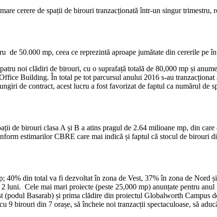
i mare cerere de spații de birouri tranzacționată într-un singur trimestru
mestru de 50.000 mp, ceea ce reprezintă aproape jumătate din cererile pe 
 patru noi clădiri de birouri, cu o suprafață totală de 80,000 mp și anume
fice Building. În total pe tot parcursul anului 2016 s-au tranzacționat
iri de contract, acest lucru a fost favorizat de faptul ca numărul de spa
ii de birouri clasa A și B a atins pragul de 2.64 milioane mp, din care 
 conform estimarilor CBRE care mai indică și faptul că stocul de birouri di
p; 40% din total va fi dezvoltat în zona de Vest, 37% în zona de Nord ș
e 2 luni. Cele mai mari proiecte (peste 25,000 mp) anunțate pentru anul
t (podul Basarab) și prima clădire din proiectul Globalworth Campus de
 9 birouri din 7 orașe, să încheie noi tranzacții spectaculoase, să aduc