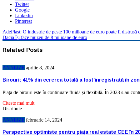
Twitter
Google+
Linkedin
Pinterest
AdePlast: O industrie de peste 100 milioane de euro poate fi distrusă 
Dacia își face muzeu de 8 milioane de euro
Related Posts
ANALIZE
aprilie 8, 2024
Birouri: 41% din cererea totală a fost înregistrată în zo
Piața de birouri este în continuare fluidă și flexibilă. În 2023 s-au co
Citeste mai mult
Distribuie
ANALIZE
februarie 14, 2024
Perspective optimiste pentru piața real estate CEE în 2