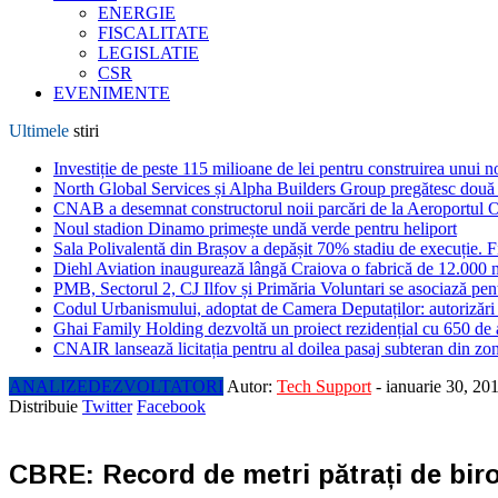
ENERGIE
FISCALITATE
LEGISLATIE
CSR
EVENIMENTE
Ultimele
stiri
Investiție de peste 115 milioane de lei pentru construirea unui 
North Global Services și Alpha Builders Group pregătesc două cl
CNAB a desemnat constructorul noii parcări de la Aeroportul 
Noul stadion Dinamo primește undă verde pentru heliport
Sala Polivalentă din Brașov a depășit 70% stadiu de execuție. F
Diehl Aviation inaugurează lângă Craiova o fabrică de 12.000 
PMB, Sectorul 2, CJ Ilfov și Primăria Voluntari se asociază pent
Codul Urbanismului, adoptat de Camera Deputaților: autorizări m
Ghai Family Holding dezvoltă un proiect rezidențial cu 650 de a
CNAIR lansează licitația pentru al doilea pasaj subteran din z
ANALIZE
DEZVOLTATORI
Autor:
Tech Support
-
ianuarie 30, 20
Distribuie
Twitter
Facebook
CBRE: Record de metri pătrați de birou