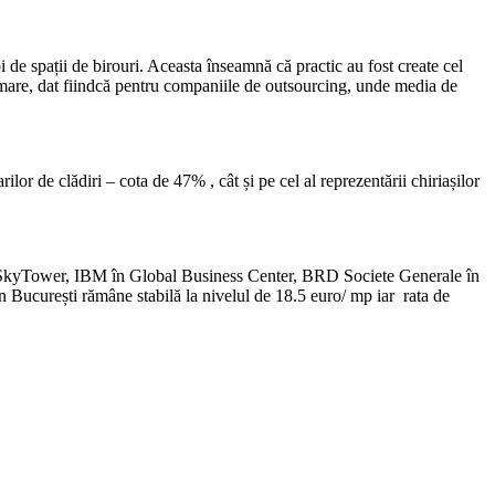
 de spații de birouri. Aceasta înseamnă că practic au fost create cel
are, dat fiindcă pentru companiile de outsourcing, unde media de
 de clădiri – cota de 47% , cât și pe cel al reprezentării chiriașilor
n SkyTower, IBM în Global Business Center, BRD Societe Generale în
n București rămâne stabilă la nivelul de 18.5 euro/ mp iar rata de