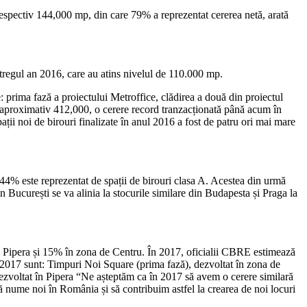
, respectiv 144,000 mp, din care 79% a reprezentat cererea netă, arată
întregul an 2016, care au atins nivelul de 110.000 mp.
: prima fază a proiectului Metroffice, clădirea a două din proiectul
 aproximativ 412,000, o cerere record tranzacționată până acum în
ții noi de birouri finalizate în anul 2016 a fost de patru ori mai mare
44% este reprezentat de spații de birouri clasa A. Acestea din urmă
n București se va alinia la stocurile similare din Budapesta și Praga la
i Pipera și 15% în zona de Centru. În 2017, oficialii CBRE estimează
 2017 sunt: Timpuri Noi Square (prima fază), dezvoltat în zona de
zvoltat în Pipera “Ne așteptăm ca în 2017 să avem o cerere similară
ă nume noi în România și să contribuim astfel la crearea de noi locuri