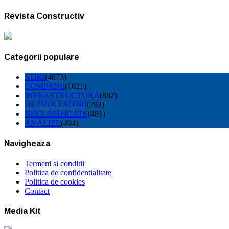
Revista Constructiv
Categorii populare
STIRI
(4873)
COMPANII
(1021)
INFRASTRUCTURA
(882)
DEZVOLTATORI
(793)
NECLASIFICATE
(481)
ANALIZE
(404)
Navigheaza
Termeni si conditii
Politica de confidentialitate
Politica de cookies
Contact
Media Kit