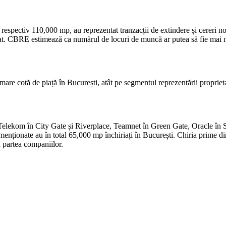
espectiv 110,000 mp, au reprezentat tranzacții de extindere și cereri noi
at. CBRE estimează ca numărul de locuri de muncă ar putea să fie mai m
tă de piață în București, atât pe segmentul reprezentării proprietarilor
: Telekom în City Gate și Riverplace, Teamnet în Green Gate, Oracle î
nționate au în total 65,000 mp închiriați în București. Chiria prime di
n partea companiilor.