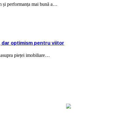
um și performanța mai bună a…
, dar optimism pentru viitor
u asupra pieței imobiliare…