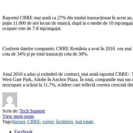
Raportul CBRE mai arată ca 27% din totalul tranzacționat în acest an, r
puțin 11.000 de noi locuri de muncă, după la o medie de 10 mp/angaj
ocupare este de 7-8 mp/angajat.
Conform datelor companiei, CBRE România a avut în 2016 cea mai mare co
cota de 34% și pe total tranzacții cota de 38%.
Anul 2016 a adus și extinderi de contract, mai arată raportul CBRE
West Gate Park, Adobe în Anchor Plaza. În total, companiile mai sus me
neocupare a scăzut la 11.7%, scădere care reflectă cererea crescută di
Scris de:
Tech Support
View more posts
Tags:
birouri
,
CBRE
,
cerere
,
închirieri
,
real estate
Facebook