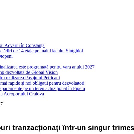
nou Acvariu în Constanța
ădiri de 14 etaje pe malul lacului Siutghiol
Otopeni
inalizarea este programată pentru vara anului 2027
mp dezvoltată de Global Vision
ru realizarea Pasajului Petricani
ai rapide și noi obligații pentru dezvoltatori
partamente pe un teren achiziționat în Pipera
ona Aeroportului Craiova
17
ri tranzacționați într-un singur trimes