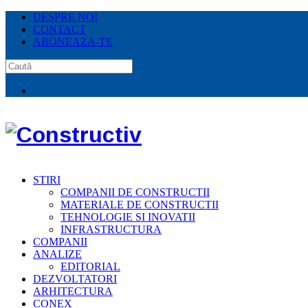
DESPRE NOI
CONTACT
ABONEAZA-TE
STIRI
COMPANII DE CONSTRUCTII
MATERIALE DE CONSTRUCTII
TEHNOLOGIE SI INOVATII
INFRASTRUCTURA
COMPANII
ANALIZE
EDITORIAL
DEZVOLTATORI
ARHITECTURA
CONEX