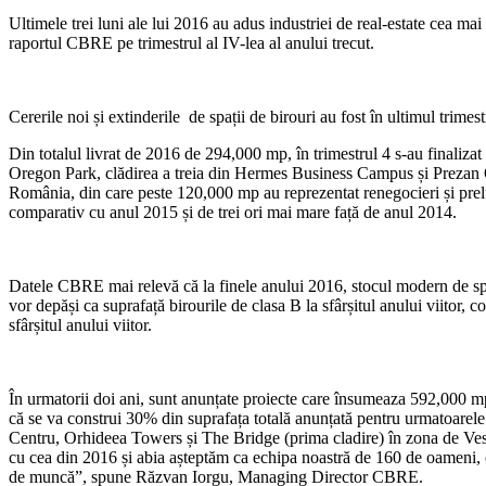
Ultimele trei luni ale lui 2016 au adus industriei de real-estate cea ma
raportul CBRE pe trimestrul al IV-lea al anului trecut.
Cererile noi și extinderile de spații de birouri au fost în ultimul tri
Din totalul livrat de 2016 de 294,000 mp, în trimestrul 4 s-au finalizat
Oregon Park, clădirea a treia din Hermes Business Campus și Prezan Of
România, din care peste 120,000 mp au reprezentat renegocieri și prelung
comparativ cu anul 2015 și de trei ori mai mare față de anul 2014.
Datele CBRE mai relevă că la finele anului 2016, stocul modern de spaț
vor depăși ca suprafață birourile de clasa B la sfârșitul anului viitor,
sfârșitul anului viitor.
În urmatorii doi ani, sunt anunțate proiecte care însumeaza 592,000 m
că se va construi 30% din suprafața totală anunțată pentru urmatoarel
Centru, Orhideea Towers și The Bridge (prima cladire) în zona de Ves
cu cea din 2016 și abia așteptăm ca echipa noastră de 160 de oameni, cu
de muncă”, spune Răzvan Iorgu, Managing Director CBRE.