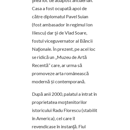
ţinea loc de adăpost antiaerian.
Casa a fost ocupată apoi de
către diplomatul Pavel Suian
(fost ambasador în regimul Ion
Iliescu) dar şi de Vlad Soare,
fostul viceguvernator al Băncii
Naţionale. În prezent, pe acel loc
se ridică un „Muzeu de Artă
Recentă” care, ar urma să
promoveze arta românească
modernă și contemporană.
După anii 2000, palatul a intrat în
proprietatea moştenitorilor
istoricului Radu Florescu (stabilit
în America), cel care îl
revendicase în instanţă. Fiul