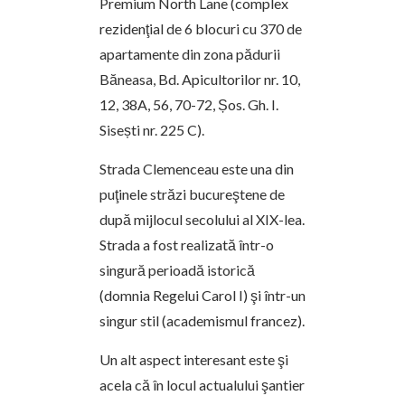
Premium North Lane (complex
rezidenţial de 6 blocuri cu 370 de
apartamente din zona pădurii
Băneasa, Bd. Apicultorilor nr. 10,
12, 38A, 56, 70-72, Șos. Gh. I.
Sisești nr. 225 C).
Strada Clemenceau este una din
puţinele străzi bucureştene de
după mijlocul secolului al XIX-lea.
Strada a fost realizată într-o
singură perioadă istorică
(domnia Regelui Carol I) şi într-un
singur stil (academismul francez).
Un alt aspect interesant este şi
acela că în locul actualului şantier