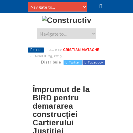
STIRI
AUTOR:
CRISTIAN MATACHE
-
APRILIE 25, 2019
Distribuie
Twitter
Facebook
Împrumut de la
BIRD pentru
demararea
construcției
Cartierului
Justiției