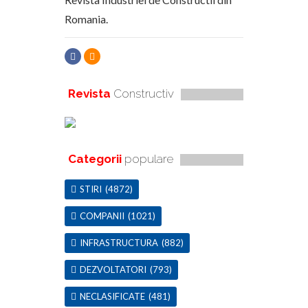
Romania.
Revista
Constructiv
Categorii
populare
STIRI
(4872)
COMPANII
(1021)
INFRASTRUCTURA
(882)
DEZVOLTATORI
(793)
NECLASIFICATE
(481)