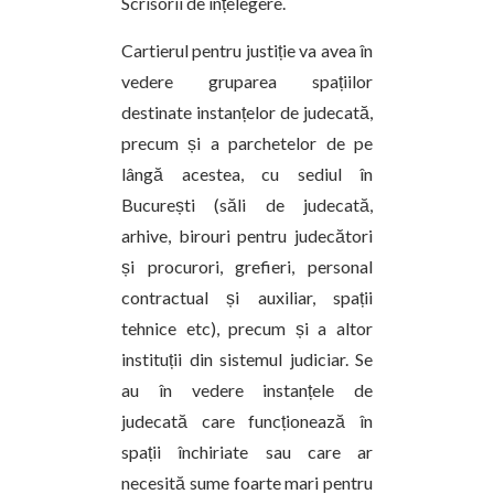
Scrisorii de înțelegere.
Cartierul pentru justiție va avea în
vedere gruparea spațiilor
destinate instanțelor de judecată,
precum și a parchetelor de pe
lângă acestea, cu sediul în
București (săli de judecată,
arhive, birouri pentru judecători
și procurori, grefieri, personal
contractual și auxiliar, spații
tehnice etc), precum și a altor
instituții din sistemul judiciar. Se
au în vedere instanțele de
judecată care funcționează în
spații închiriate sau care ar
necesită sume foarte mari pentru