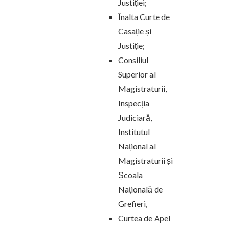
Justiției;
Înalta Curte de
Casație și
Justiție;
Consiliul
Superior al
Magistraturii,
Inspecția
Judiciară,
Institutul
Național al
Magistraturii și
Școala
Națională de
Grefieri,
Curtea de Apel