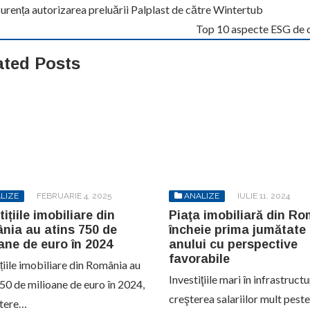
rența autorizarea preluării Palplast de către Wintertub
Top 10 aspecte ESG de car
ated Posts
LIZE
FEBRUARIE 4, 2025
ANALIZE
IULIE 11, 2024
tițiile imobiliare din
Piaţa imobiliară din R
nia au atins 750 de
încheie prima jumătate
ane de euro în 2024
anului cu perspective
favorabile
țiile imobiliare din România au
Investiţiile mari în infrastructu
750 de milioane de euro în 2024,
creşterea salariilor mult peste 
ștere…