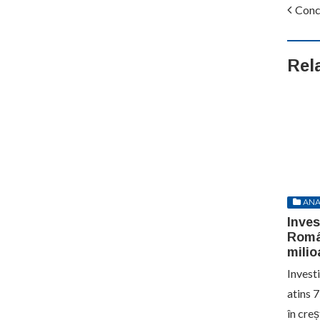
Concu
Rel
ANA
Inves
Româ
milio
Investi
atins 
în cre