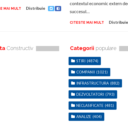
contextul economic extern de
Distribuie
E MAI MULT
succesul…
Distribuie
CITESTE MAI MULT
ta
Constructiv
Categorii
populare
STIRI
(4874)
COMPANII
(1021)
INFRASTRUCTURA
(882)
DEZVOLTATORI
(793)
NECLASIFICATE
(481)
ANALIZE
(404)