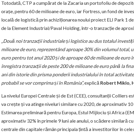
Totodată, CTP a cumpărat de la Zacaria un portofoliu de depozite
orașe, pentru 60 de milioane de euro, iar Fortress, un fond de invest
locală de logistică prin achiziționarea noului proiect ELI Park 1 d
de la Element Industrial/Paval Holding, într-o tranzacție de aprox
„Două noi tranzacții industriale și logistice au dus totalul investiț
milioane de euro, reprezentând aproape 30% din volumul total, un 
euro pentru tot anul 2020 și de aproape 60 de milioane de euro î
înregistra tranzacții de peste 200 de milioane de euro până la final
ani din istorie din prisma ponderii industrialului în total activita
probabil se vor comprima și în România”,
explică
Robert Miklo, H
La nivelul Europei Centrale și de Est (CEE), consultanții Colliers e
va crește și va atinge niveluri similare cu 2020, de aproximativ 10 
Estimarea preliminară pentru Europa, Estul Mijlociu și Africa (E
aproximativ 32% în primele 9 luni ale anului, o scădere similară cu
centrale din capitale rămân principala țintă a investitorilor în cel