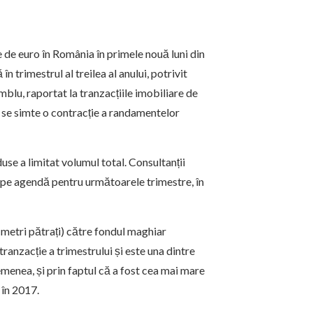
e de euro în România în primele nouă luni din
 trimestrul al treilea al anului, potrivit
mblu, raportat la tranzacțiile imobiliare de
i se simte o contracție a randamentelor
use a limitat volumul total. Consultanții
pe agendă pentru următoarele trimestre, în
etri pătrați) către fondul maghiar
nzacție a trimestrului și este una dintre
semenea, și prin faptul că a fost cea mai mare
 în 2017.