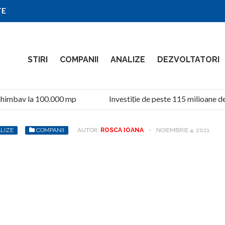
TE
STIRI
COMPANII
ANALIZE
DEZVOLTATORI
imbav la 100.000 mp
Investiție de peste 115 milioane de l
LIZE
COMPANII
AUTOR:
ROSCA IOANA
-
NOIEMBRIE 4, 2021