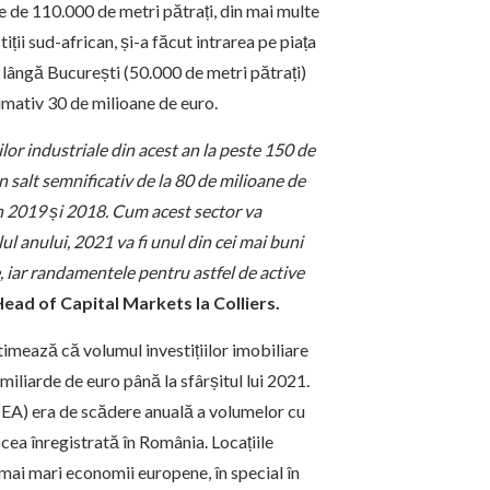
 de 110.000 de metri pătrați, din mai multe
iții sud-african, și-a făcut intrarea pe piața
e lângă București (50.000 de metri pătrați)
imativ 30 de milioane de euro.
iilor industriale din acest an la peste 150 de
salt semnificativ de la 80 de milioane de
n 2019 și 2018. Cum acest sector va
ul anului, 2021 va fi unul din cei mai buni
te, iar randamentele pentru astfel de active
ead of Capital Markets la Colliers.
stimează că volumul investițiilor imobiliare
miliarde de euro până la sfârșitul lui 2021.
MEA) era de scădere anuală a volumelor cu
 cea înregistrată în România. Locațiile
e mai mari economii europene, în special în