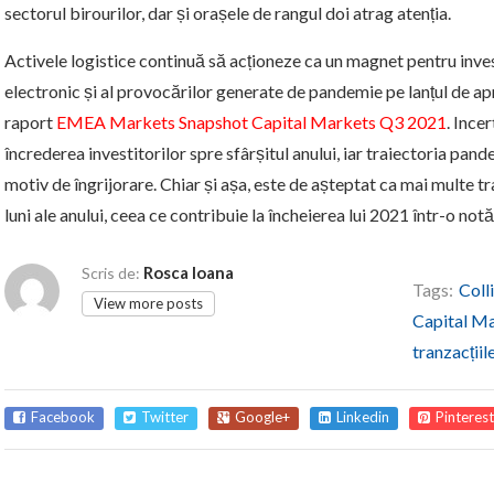
sectorul birourilor, dar și orașele de rangul doi atrag atenția.
Activele logistice continuă să acționeze ca un magnet pentru investi
electronic și al provocărilor generate de pandemie pe lanțul de ap
raport
EMEA Markets Snapshot Capital Markets Q3 2021
. Ince
încrederea investitorilor spre sfârșitul anului, iar traiectoria pande
motiv de îngrijorare. Chiar și așa, este de așteptat ca mai multe tra
luni ale anului, ceea ce contribuie la încheierea lui 2021 într-o not
Rosca Ioana
Scris de:
Tags:
Coll
View more posts
Capital M
tranzacțiil
Facebook
Twitter
Google+
Linkedin
Pinterest