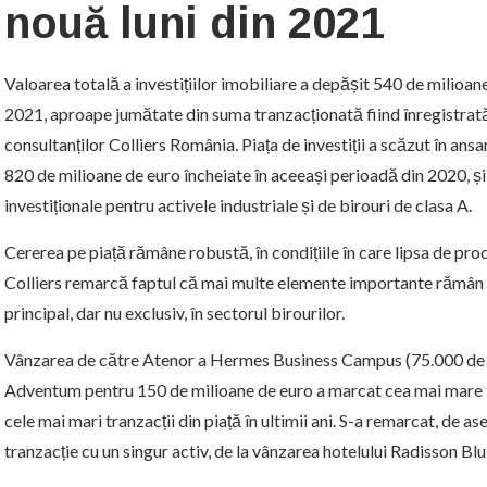
nouă luni din 2021
Valoarea totală a investițiilor imobiliare a depășit 540 de milioan
2021, aproape jumătate din suma tranzacționată fiind înregistrată în
consultanților Colliers România. Piața de investiții a scăzut în ansa
820 de milioane de euro încheiate în aceeași perioadă din 2020, ș
investiționale pentru activele industriale și de birouri de clasa A.
Cererea pe piață rămâne robustă, în condițiile în care lipsa de prod
Colliers remarcă faptul că mai multe elemente importante rămân 
principal, dar nu exclusiv, în sectorul birourilor.
Vânzarea de către Atenor a Hermes Business Campus (75.000 de m
Adventum pentru 150 de milioane de euro a marcat cea mai mare tra
cele mai mari tranzacții din piață în ultimii ani. S-a remarcat, de a
tranzacție cu un singur activ, de la vânzarea hotelului Radisson Blu