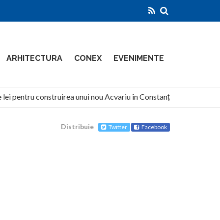
ARHITECTURA
CONEX
EVENIMENTE
ei pentru construirea unui nou Acvariu în Constanța
North 
Distribuie
Twitter
Facebook