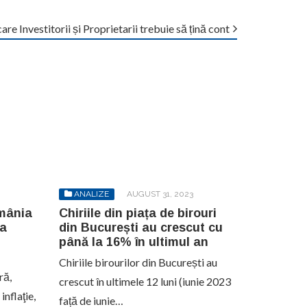
e Investitorii și Proprietarii trebuie să țină cont
ANALIZE
AUGUST 31, 2023
omânia
Chiriile din piața de birouri
 a
din București au crescut cu
până la 16% în ultimul an
Chiriile birourilor din București au
ră,
crescut în ultimele 12 luni (iunie 2023
inflaţie,
față de iunie…