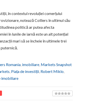
ții, în contextul revoluției comerțului
rovizionare, notează Colliers în ultimul său
rtitudinea politică ar putea afecta
miei în lunile de iarnă este un alt potențial
nzacții mari să se încheie în ultimele trei
ă puternică.
iers Romania
,
imobiliare
,
Markets Snapshot
arkets
,
Piața de investiții
,
Robert Miklo
,
e imobiliare