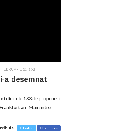
FEBRUARIE 21, 2023
și-a desemnat
ori din cele 133 de propuneri
n Frankfurt am Main între
tribuie
Twitter
Facebook