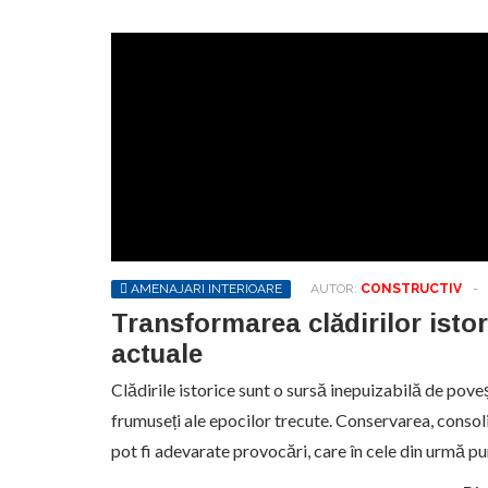
AMENAJARI INTERIOARE
AUTOR:
CONSTRUCTIV
-
Transformarea clădirilor istor
actuale
Clădirile istorice sunt o sursă inepuizabilă de poveș
frumuseți ale epocilor trecute. Conservarea, consol
pot fi adevarate provocări, care în cele din urmă p