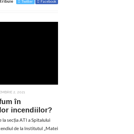
tribuie
Twitter
Facebook
MBRIE 2, 2021
fum în
lor incendiilor?
 la secția ATI a Spitalului
ndiul de la Institutul „Matei