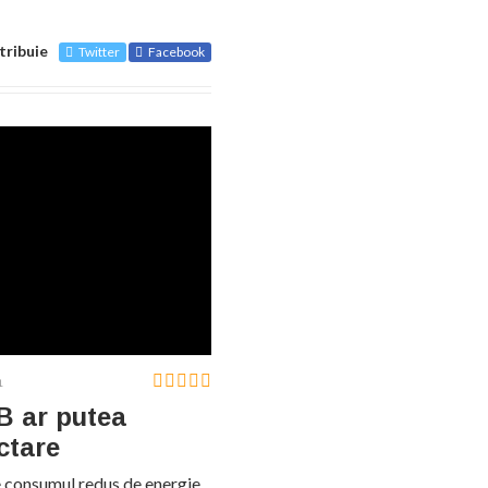
tribuie
Twitter
Facebook
1
B ar putea
ctare
de consumul redus de energie