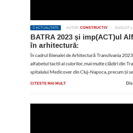
ACTUALITATE
AUTOR:
CONSTRUCTIV
-
AUGUST 1,
BATRA 2023 și imp(ACT)ul Alf
în arhitectură:
În cadrul Bienalei de Arhitectură Transilvania 2023 
alfabetul tactil al culorilor, mai multe clădiri din Tr
spitalului Medicover din Cluj-Napoca, precum și s
Dis
CITESTE MAI MULT