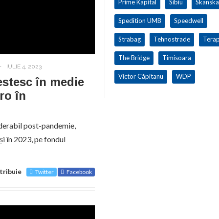
Prime Kapital
Sibiu
Skanska
Spedition UMB
Speedwell
Strabag
Tehnostrade
Terap
The Bridge
Timisoara
-
IULIE 4, 2023
Victor Căpitanu
WDP
estesc în medie
ro în
siderabil post-pandemie,
și în 2023, pe fondul
tribuie
Twitter
Facebook