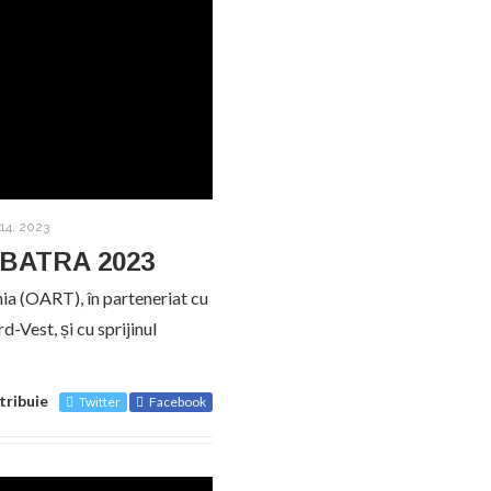
14, 2023
l BATRA 2023
nia (OART), în parteneriat cu
-Vest, și cu sprijinul
tribuie
Twitter
Facebook