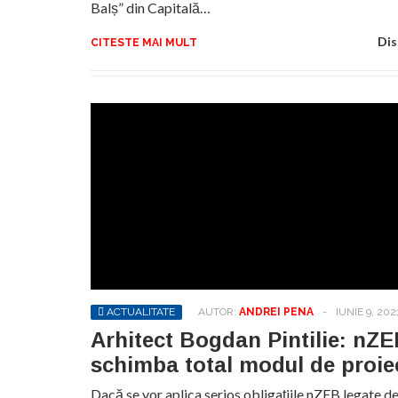
Balș” din Capitală…
Dis
CITESTE MAI MULT
ACTUALITATE
AUTOR:
ANDREI PENA
-
IUNIE 9, 202
Arhitect Bogdan Pintilie: nZE
schimba total modul de proie
Dacă se vor aplica serios obligațiile nZEB legate 