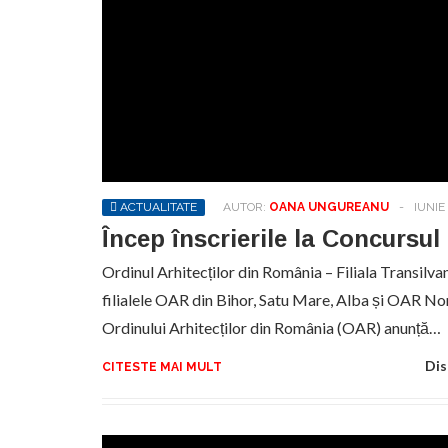
ACTUALITATE
AUTOR:
OANA UNGUREANU
-
IUNIE 
Încep înscrierile la Concursu
Ordinul Arhitecților din România – Filiala Transilva
filialele OAR din Bihor, Satu Mare, Alba și OAR Nord
Ordinului Arhitecților din România (OAR) anunță…
Dis
CITESTE MAI MULT