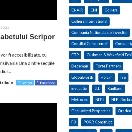
CNAIR
CNI
Colliers
Colliers International
 2023
Compania Nationala de Investitii
abetului Scripor
Consiliul Concurentei
Constant
vor fi accesibilizate, cu
CTP
Cushman & Wakefield Ech
ansilvania Una dintre secțiile
Dedeman
Forte Partners
ediul…
Globalworth
Holcim
Iasi
tribuie
Twitter
Facebook
investitie
JLL
Kaufland
Metrorex
NEPI
NEPI Rockca
One United Properties
Oradea
P3
PORR Construct