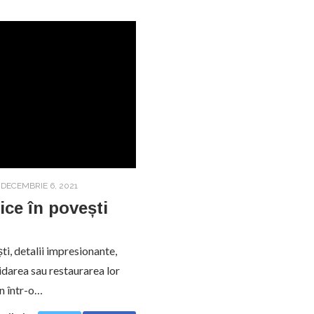
DECEMBRIE 6, 2021
ice în povești
ti, detalii impresionante,
idarea sau restaurarea lor
un într-o…