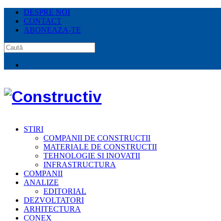
DESPRE NOI
CONTACT
ABONEAZA-TE
STIRI
COMPANII DE CONSTRUCTII
MATERIALE DE CONSTRUCTII
TEHNOLOGIE SI INOVATII
INFRASTRUCTURA
COMPANII
ANALIZE
EDITORIAL
DEZVOLTATORI
ARHITECTURA
CONEX