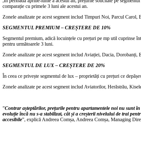
,În perioada aprilie-iunie a acestui an, prețurile solicitate pe segment
comparație cu primele 3 luni ale acestui an.
Zonele analizate pe acest segment includ Timpuri Noi, Parcul Carol, B
SEGMENTUL PREMIUM – CREȘTERE DE 10%
Segmentul premium, adică locuințele cu prețuri pe mp util cuprinse într
pentru următoarele 3 luni.
Zonele analizate pe acest segment includ Aviației, Dacia, Dorobanți, E
SEGMENTUL DE LUX – CREȘTERE DE 20%
În ceea ce privește segmentul de lux – proprietăți cu prețuri ce depășes
Zonele analizate pe acest segment includ Aviatorilor, Herăstrău, Kise
”
Contrar așteptărilor, prețurile pentru apartamentele noi nu sunt în
evoluție încă nu s-a stabilizat, cât și a creșterii nivelului de trai p
accesibile
”, explică Andreea Comșa, Andreea Comșa, Managing Direc