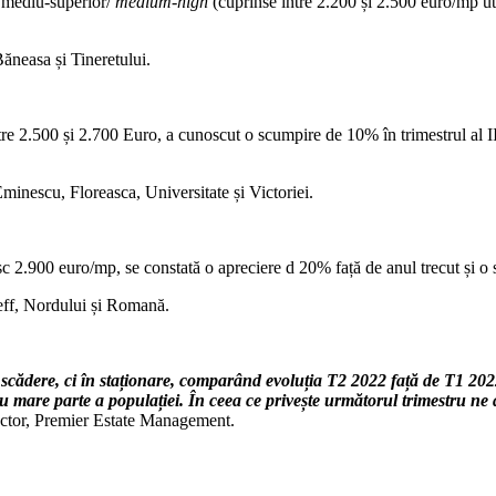
ul mediu-superior/
medium-high
(cuprinse între 2.200 și 2.500 euro/mp ut
ăneasa și Tineretului.
e 2.500 și 2.700 Euro, a cunoscut o scumpire de 10% în trimestrul al II-
minescu, Floreasca, Universitate și Victoriei.
c 2.900 euro/mp, se constată o apreciere d 20% față de anul trecut și o st
leff, Nordului și Romană.
 scădere, ci în staționare, comparând evoluția T2 2022 față de T1 202
entru mare parte a populației. În ceea ce privește următorul trimestru ne
tor, Premier Estate Management.