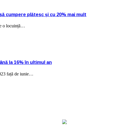
ă să cumpere plătesc și cu 20% mai mult
ere o locuință…
până la 16% în ultimul an
2023 față de iunie…