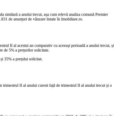
ioada similară a anului trecut, așa cum relevă analiza comună Premier
.831 de anunțuri de vânzare listate în Imobiliare.ro.
trul II al acestui an comparativ cu aceeași perioadă a anului trecut, și
 de 5% a prețurilor solicitate.
și 35% a prețului solicitat.
rimestrul II al anului curent față de trimestrul II al anului trecut și o