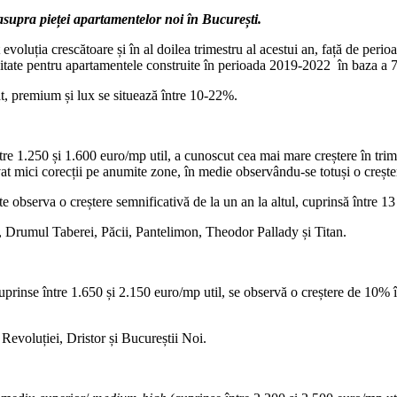
 asupra pieței apartamentelor noi în București.
 evoluția crescătoare și în al doilea trimestru al acestui an, față de per
citate pentru apartamentele construite în perioada 2019-2022 în baza a 7
t, premium și lux se situează între 10-22%.
re 1.250 și 1.600 euro/mp util, a cunoscut cea mai mare creștere în trimes
 mici corecții pe anumite zone, în medie observându-se totuși o creștere
 observa o creștere semnificativă de la un an la altul, cuprinsă între 13 
, Drumul Taberei, Păcii, Pantelimon, Theodor Pallady și Titan.
prinse între 1.650 și 2.150 euro/mp util, se observă o creștere de 10% în t
Revoluției, Dristor și Bucureștii Noi.