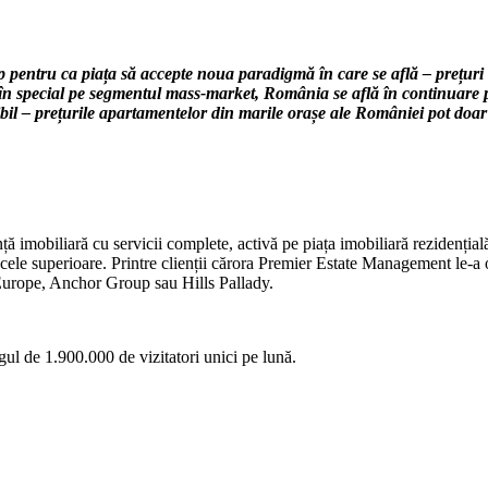
p pentru ca piața să accepte noua paradigmă în care se află – prețuri m
 în special pe segmentul mass-market, România se află în continuare pri
bil – prețurile apartamentelor din marile orașe ale României pot doar
mobiliară cu servicii complete, activă pe piața imobiliară rezidențială
 cele superioare. Printre clienții cărora Premier Estate Management le-a o
urope, Anchor Group sau Hills Pallady.
gul de 1.900.000 de vizitatori unici pe lună.