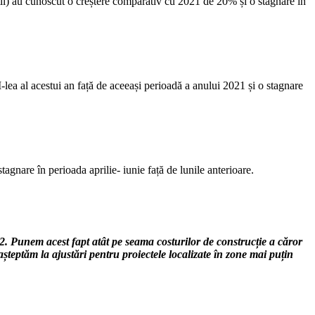
il) au cunoscut o creștere comparativ cu 2021 de 20% și o stagnare în
lea al acestui an față de aceeași perioadă a anului 2021 și o stagnare
agnare în perioada aprilie- iunie față de lunile anterioare.
2. Punem acest fapt atât pe seama costurilor de construcție a căror
 așteptăm la ajustări pentru proiectele localizate în zone mai puțin