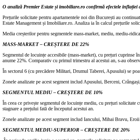
O analiză Premier Estate și imobiliare.ro confirmă efectele inflației
Prețurile solicitate pentru apartamentele noi din București au continuat
Estate Management și Imobiliare.ro. Analiza ia în calcul prețurile soli
Media creșterilor pentru segmentele mass-market, mediu, mediu-ridica
MASS-MARKET – CREȘTERE DE 22%
Segmentul de locuințe accesibile (mass-market), cu prețuri cuprinse înt
anume 22%. Comparativ cu primul trimestru al acestui an, s-au observat
În sectorul 6 (cu precădere Militari, Drumul Taberei, Apusului) se poate
Zonele analizate pe acest segment includ Apusului, Berceni, Crângași
SEGMENTUL MEDIU – CREȘTERE DE 10%
În ceea ce privește segmentul de locuințe mediu, cu prețuri solicitate cu
stagnare a prețului fată de începutul acestui an.
Zonele analizate pe acest segment includ Iancului, Mihai Bravu, Eroii 
SEGMENTUL MEDIU-SUPERIOR – CREȘTERE DE 20%