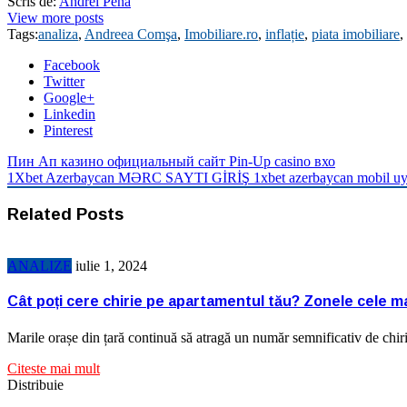
Scris de:
Andrei Pena
View more posts
Tags:
analiza
,
Andreea Comşa
,
Imobiliare.ro
,
inflație
,
piata imobiliare
,
Facebook
Twitter
Google+
Linkedin
Pinterest
Пин Ап казино официальный сайт Pin-Up casino вхо
1Xbet Azerbaycan MƏRC SAYTI GİRİŞ 1xbet azerbaycan mobil uy
Related Posts
ANALIZE
iulie 1, 2024
Cât poți cere chirie pe apartamentul tău? Zonele cele mai
Marile orașe din țară continuă să atragă un număr semnificativ de chiri
Citeste mai mult
Distribuie