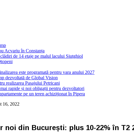
 mp
nou Acvariu în Constanța
ădiri de 14 etaje pe malul lacului Siutghiol
Otopeni
inalizarea este programată pentru vara anului 2027
mp dezvoltată de Global Vision
ru realizarea Pasajului Petricani
ai rapide și noi obligații pentru dezvoltatori
partamente pe un teren achiziționat în Pipera
t 16, 2022
or noi din București: plus 10-22% în T2 