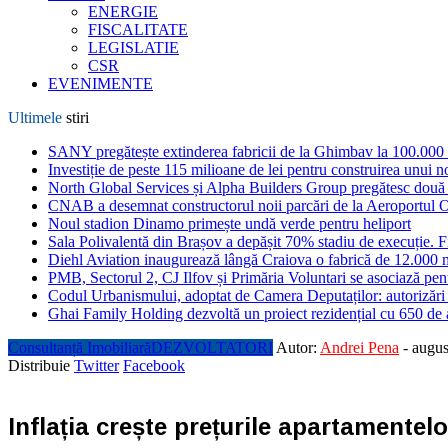
ENERGIE
FISCALITATE
LEGISLATIE
CSR
EVENIMENTE
Ultimele
stiri
SANY pregătește extinderea fabricii de la Ghimbav la 100.000
Investiție de peste 115 milioane de lei pentru construirea unui 
North Global Services și Alpha Builders Group pregătesc două cl
CNAB a desemnat constructorul noii parcări de la Aeroportul 
Noul stadion Dinamo primește undă verde pentru heliport
Sala Polivalentă din Brașov a depășit 70% stadiu de execuție. F
Diehl Aviation inaugurează lângă Craiova o fabrică de 12.000 
PMB, Sectorul 2, CJ Ilfov și Primăria Voluntari se asociază pent
Codul Urbanismului, adoptat de Camera Deputaților: autorizări m
Ghai Family Holding dezvoltă un proiect rezidențial cu 650 de a
Consultanță Imobiliară
DEZVOLTATORI
Autor:
Andrei Pena
-
augus
Distribuie
Twitter
Facebook
Inflația crește prețurile apartamentel