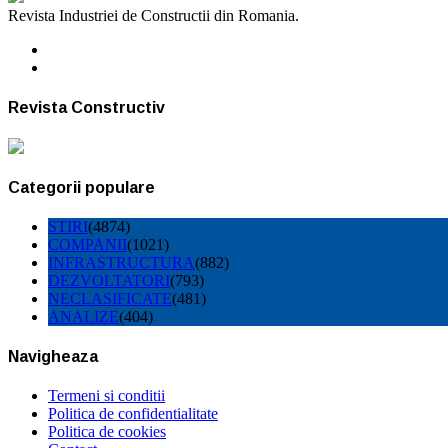
Revista Industriei de Constructii din Romania.
Revista Constructiv
Categorii populare
STIRI
(4874)
COMPANII
(1021)
INFRASTRUCTURA
(882)
DEZVOLTATORI
(793)
NECLASIFICATE
(481)
ANALIZE
(404)
Navigheaza
Termeni si conditii
Politica de confidentialitate
Politica de cookies