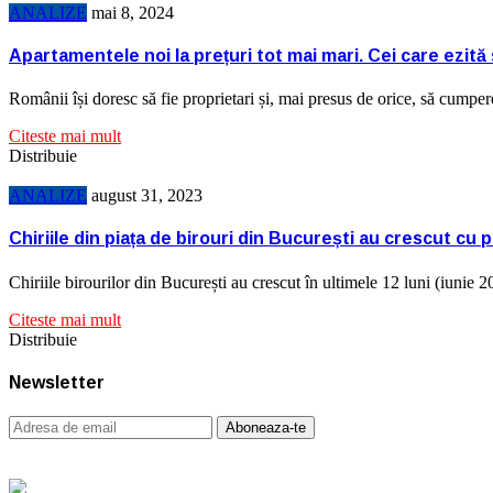
ANALIZE
mai 8, 2024
Apartamentele noi la prețuri tot mai mari. Cei care ezit
Românii își doresc să fie proprietari și, mai presus de orice, să cump
Citeste mai mult
Distribuie
ANALIZE
august 31, 2023
Chiriile din piața de birouri din București au crescut cu 
Chiriile birourilor din București au crescut în ultimele 12 luni (iunie 
Citeste mai mult
Distribuie
Newsletter