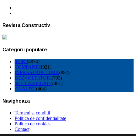
Revista Constructiv
Categorii populare
STIRI
(4874)
COMPANII
(1021)
INFRASTRUCTURA
(882)
DEZVOLTATORI
(793)
NECLASIFICATE
(481)
ANALIZE
(404)
Navigheaza
Termeni si conditii
Politica de confidentialitate
Politica de cookies
Contact