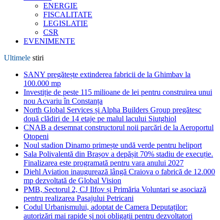
ENERGIE
FISCALITATE
LEGISLATIE
CSR
EVENIMENTE
Ultimele
stiri
SANY pregătește extinderea fabricii de la Ghimbav la
100.000 mp
Investiție de peste 115 milioane de lei pentru construirea unui
nou Acvariu în Constanța
North Global Services și Alpha Builders Group pregătesc
două clădiri de 14 etaje pe malul lacului Siutghiol
CNAB a desemnat constructorul noii parcări de la Aeroportul
Otopeni
Noul stadion Dinamo primește undă verde pentru heliport
Sala Polivalentă din Brașov a depășit 70% stadiu de execuție.
Finalizarea este programată pentru vara anului 2027
Diehl Aviation inaugurează lângă Craiova o fabrică de 12.000
mp dezvoltată de Global Vision
PMB, Sectorul 2, CJ Ilfov și Primăria Voluntari se asociază
pentru realizarea Pasajului Petricani
Codul Urbanismului, adoptat de Camera Deputaților:
autorizări mai rapide și noi obligații pentru dezvoltatori