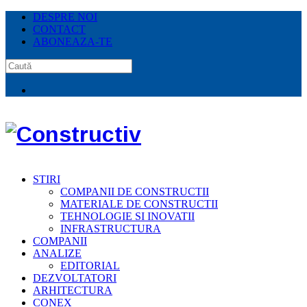
DESPRE NOI
CONTACT
ABONEAZA-TE
STIRI
COMPANII DE CONSTRUCTII
MATERIALE DE CONSTRUCTII
TEHNOLOGIE SI INOVATII
INFRASTRUCTURA
COMPANII
ANALIZE
EDITORIAL
DEZVOLTATORI
ARHITECTURA
CONEX