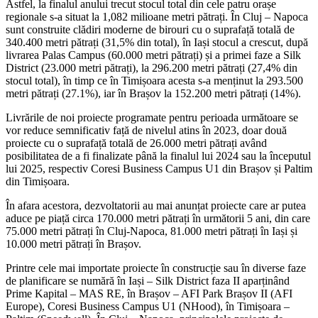
Astfel, la finalul anului trecut stocul total din cele patru orașe
regionale s-a situat la 1,082 milioane metri pătrați. În Cluj – Napoca
sunt construite clădiri moderne de birouri cu o suprafață totală de
340.400 metri pătrați (31,5% din total), în Iași stocul a crescut, după
livrarea Palas Campus (60.000 metri pătrați) și a primei faze a Silk
District (23.000 metri pătrați), la 296.200 metri pătrați (27,4% din
stocul total), în timp ce în Timișoara acesta s-a menținut la 293.500
metri pătrați (27.1%), iar în Brașov la 152.200 metri pătrați (14%).
Livrările de noi proiecte programate pentru perioada următoare se
vor reduce semnificativ față de nivelul atins în 2023, doar două
proiecte cu o suprafață totală de 26.000 metri pătrați având
posibilitatea de a fi finalizate până la finalul lui 2024 sau la începutul
lui 2025, respectiv Coresi Business Campus U1 din Brașov și Paltim
din Timișoara.
În afara acestora, dezvoltatorii au mai anunțat proiecte care ar putea
aduce pe piață circa 170.000 metri pătrați în următorii 5 ani, din care
75.000 metri pătrați în Cluj-Napoca, 81.000 metri pătrați în Iași și
10.000 metri pătrați în Brașov.
Printre cele mai importate proiecte în construcție sau în diverse faze
de planificare se numără în Iași – Silk District faza II aparținând
Prime Kapital – MAS RE, în Brașov – AFI Park Brașov II (AFI
Europe), Coresi Business Campus U1 (NHood), în Timișoara –