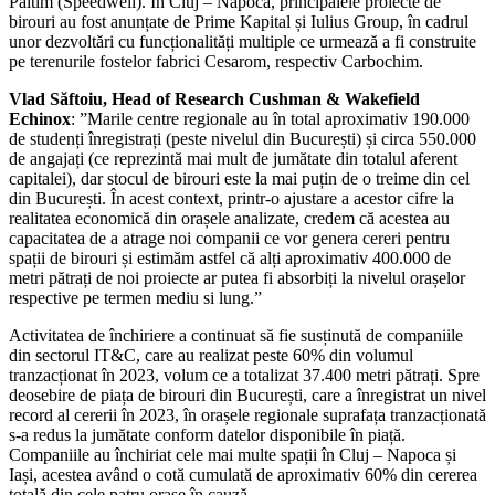
Paltim (Speedwell). În Cluj – Napoca, principalele proiecte de
birouri au fost anunțate de Prime Kapital și Iulius Group, în cadrul
unor dezvoltări cu funcționalități multiple ce urmează a fi construite
pe terenurile fostelor fabrici Cesarom, respectiv Carbochim.
Vlad Săftoiu, Head of Research Cushman & Wakefield
Echinox
: ”Marile centre regionale au în total aproximativ 190.000
de studenți înregistrați (peste nivelul din București) și circa 550.000
de angajați (ce reprezintă mai mult de jumătate din totalul aferent
capitalei), dar stocul de birouri este la mai puțin de o treime din cel
din București. În acest context, printr-o ajustare a acestor cifre la
realitatea economică din orașele analizate, credem că acestea au
capacitatea de a atrage noi companii ce vor genera cereri pentru
spații de birouri și estimăm astfel că alți aproximativ 400.000 de
metri pătrați de noi proiecte ar putea fi absorbiți la nivelul orașelor
respective pe termen mediu si lung.”
Activitatea de închiriere a continuat să fie susținută de companiile
din sectorul IT&C, care au realizat peste 60% din volumul
tranzacționat în 2023, volum ce a totalizat 37.400 metri pătrați. Spre
deosebire de piața de birouri din București, care a înregistrat un nivel
record al cererii în 2023, în orașele regionale suprafața tranzacționată
s-a redus la jumătate conform datelor disponibile în piață.
Companiile au închiriat cele mai multe spații în Cluj – Napoca și
Iași, acestea având o cotă cumulată de aproximativ 60% din cererea
totală din cele patru orașe în cauză.