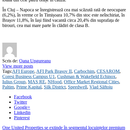
În Cluj – Napoca se înregistrează cea mai scăzută rată de neocupare
(6,2%), în vreme ce în Timișoara 10,7% din stoc este neînchiriat, în
Brașov 11,8%, în Iași fiind vacantă circa 20,4% din suprafața de
birouri, cea mai mare parte în clădiri de clasa B.
Scris de:
Oana Ungureanu
View more posts
Tags:
AFI Europe
,
AFI Park Brașov II
,
Carbochim
,
CESAROM
,
Coresi Business Campus U1
,
Cushman & Wakefield Echinox
,
Iulius Group
,
MAS RE
,
NHood
,
Office Market Regional Cities
,
Paltim
,
Prime Kapital
,
Silk District
,
Speedwell
,
Vlad Săftoiu
Facebook
Twitter
Google+
Linkedin
Pinterest
One United Properties se extinde în segmentul locuințelor premium