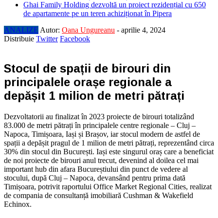
Ghai Family Holding dezvoltă un proiect rezidențial cu 650
de apartamente pe un teren achiziționat în Pipera
ANALIZE
Autor:
Oana Ungureanu
-
aprilie 4, 2024
Distribuie
Twitter
Facebook
Stocul de spații de birouri din
principalele orașe regionale a
depășit 1 milion de metri pătrați
Dezvoltatorii au finalizat în 2023 proiecte de birouri totalizând
83.000 de metri pătrați în principalele centre regionale – Cluj –
Napoca, Timișoara, Iași și Brașov, iar stocul modern de astfel de
spații a depășit pragul de 1 milion de metri pătrați, reprezentând circa
30% din stocul din București. Iași este singurul oraș care a beneficiat
de noi proiecte de birouri anul trecut, devenind al doilea cel mai
important hub din afara Bucureștiului din punct de vedere al
stocului, după Cluj – Napoca, devansând pentru prima dată
Timișoara, potrivit raportului Office Market Regional Cities, realizat
de compania de consultanță imobiliară Cushman & Wakefield
Echinox.