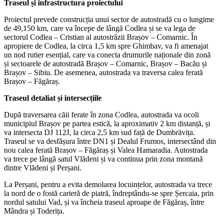
Traseul și infrastructura proiectului
Proiectul prevede construcția unui sector de autostradă cu o lungime
de 49,150 km, care va începe de lângă Codlea și se va lega de
sectorul Codlea – Cristian al autostrăzii Brașov – Comarnic. În
apropiere de Codlea, la circa 1,5 km spre Ghimbav, va fi amenajat
un nod rutier esențial, care va conecta drumurile naționale din zonă
și sectoarele de autostradă Brașov – Comarnic, Brașov – Bacău și
Brașov – Sibiu. De asemenea, autostrada va traversa calea ferată
Brașov – Făgăraș.
Traseul detaliat și intersecțiile
După traversarea căii ferate în zona Codlea, autostrada va ocoli
municipiul Brașov pe partea estică, la aproximativ 2 km distanță, și
va intersecta DJ 112J, la circa 2,5 km sud față de Dumbrăvița.
Traseul se va desfășura între DN1 și Dealul Frumos, intersectând din
nou calea ferată Brașov – Făgăraș și Valea Hamaradia. Autostrada
va trece pe lângă satul Vlădeni și va continua prin zona montană
dintre Vlădeni și Perșani.
La Perșani, pentru a evita demolarea locuințelor, autostrada va trece
la nord de o fostă carieră de piatră, îndreptându-se spre Șercaia, prin
nordul satului Vad, și va încheia traseul aproape de Făgăraș, între
Mândra și Toderița.