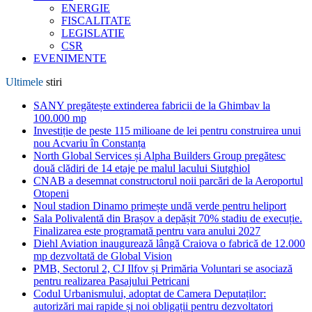
ENERGIE
FISCALITATE
LEGISLATIE
CSR
EVENIMENTE
Ultimele
stiri
SANY pregătește extinderea fabricii de la Ghimbav la
100.000 mp
Investiție de peste 115 milioane de lei pentru construirea unui
nou Acvariu în Constanța
North Global Services și Alpha Builders Group pregătesc
două clădiri de 14 etaje pe malul lacului Siutghiol
CNAB a desemnat constructorul noii parcări de la Aeroportul
Otopeni
Noul stadion Dinamo primește undă verde pentru heliport
Sala Polivalentă din Brașov a depășit 70% stadiu de execuție.
Finalizarea este programată pentru vara anului 2027
Diehl Aviation inaugurează lângă Craiova o fabrică de 12.000
mp dezvoltată de Global Vision
PMB, Sectorul 2, CJ Ilfov și Primăria Voluntari se asociază
pentru realizarea Pasajului Petricani
Codul Urbanismului, adoptat de Camera Deputaților:
autorizări mai rapide și noi obligații pentru dezvoltatori