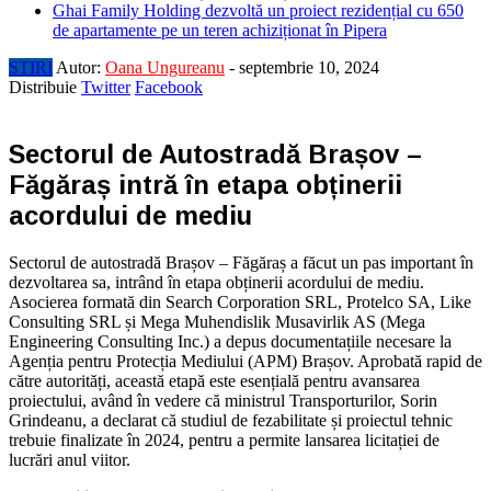
Ghai Family Holding dezvoltă un proiect rezidențial cu 650
de apartamente pe un teren achiziționat în Pipera
STIRI
Autor:
Oana Ungureanu
-
septembrie 10, 2024
Distribuie
Twitter
Facebook
Sectorul de Autostradă Brașov –
Făgăraș intră în etapa obținerii
acordului de mediu
Sectorul de autostradă Brașov – Făgăraș a făcut un pas important în
dezvoltarea sa, intrând în etapa obținerii acordului de mediu.
Asocierea formată din Search Corporation SRL, Protelco SA, Like
Consulting SRL și Mega Muhendislik Musavirlik AS (Mega
Engineering Consulting Inc.) a depus documentațiile necesare la
Agenția pentru Protecția Mediului (APM) Brașov. Aprobată rapid de
către autorități, această etapă este esențială pentru avansarea
proiectului, având în vedere că ministrul Transporturilor, Sorin
Grindeanu, a declarat că studiul de fezabilitate și proiectul tehnic
trebuie finalizate în 2024, pentru a permite lansarea licitației de
lucrări anul viitor.