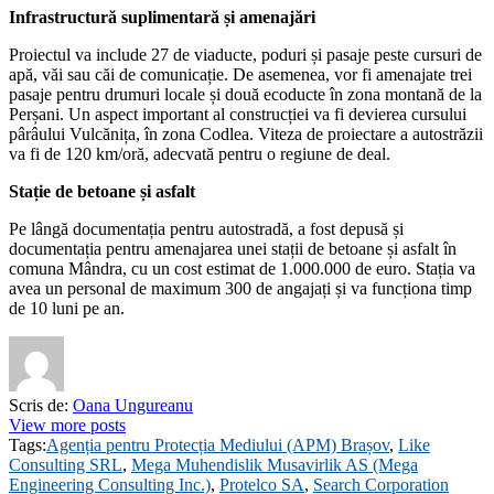
Infrastructură suplimentară și amenajări
Proiectul va include 27 de viaducte, poduri și pasaje peste cursuri de
apă, văi sau căi de comunicație. De asemenea, vor fi amenajate trei
pasaje pentru drumuri locale și două ecoducte în zona montană de la
Perșani. Un aspect important al construcției va fi devierea cursului
pârâului Vulcănița, în zona Codlea. Viteza de proiectare a autostrăzii
va fi de 120 km/oră, adecvată pentru o regiune de deal.
Stație de betoane și asfalt
Pe lângă documentația pentru autostradă, a fost depusă și
documentația pentru amenajarea unei stații de betoane și asfalt în
comuna Mândra, cu un cost estimat de 1.000.000 de euro. Stația va
avea un personal de maximum 300 de angajați și va funcționa timp
de 10 luni pe an.
Scris de:
Oana Ungureanu
View more posts
Tags:
Agenția pentru Protecția Mediului (APM) Brașov
,
Like
Consulting SRL
,
Mega Muhendislik Musavirlik AS (Mega
Engineering Consulting Inc.)
,
Protelco SA
,
Search Corporation