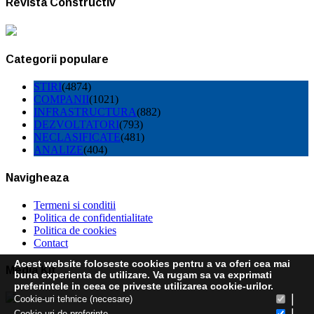
Revista Constructiv
Categorii populare
STIRI
(4874)
COMPANII
(1021)
INFRASTRUCTURA
(882)
DEZVOLTATORI
(793)
NECLASIFICATE
(481)
ANALIZE
(404)
Navigheaza
Termeni si conditii
Politica de confidentialitate
Politica de cookies
Contact
Acest website foloseste cookies pentru a va oferi cea mai
Media Kit
buna experienta de utilizare. Va rugam sa va exprimati
preferintele in ceea ce priveste utilizarea cookie-urilor.
|
Cookie-uri tehnice (necesare)
|
Cookie-uri de preferinte