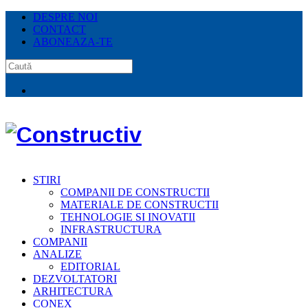
DESPRE NOI
CONTACT
ABONEAZA-TE
STIRI
COMPANII DE CONSTRUCTII
MATERIALE DE CONSTRUCTII
TEHNOLOGIE SI INOVATII
INFRASTRUCTURA
COMPANII
ANALIZE
EDITORIAL
DEZVOLTATORI
ARHITECTURA
CONEX