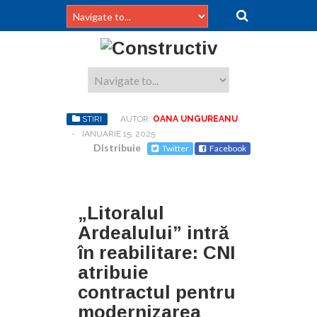
STIRI
AUTOR:
OANA UNGUREANU
-
IANUARIE 15, 2025
Distribuie
Twitter
Facebook
„Litoralul
Ardealului” intră
în reabilitare: CNI
atribuie
contractul pentru
modernizarea