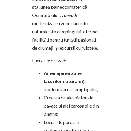
stațiunea balneoclimaterică
Ocna Sibiului”, vizează
modernizarea zonei lacurilor
naturale și a campingului, oferind
facilități pentru turiștii pasionați
de drumeții și excursii cu rulotele.
Lucrările prevăd:
Amenajarea zonei
lacurilor naturale
și
modernizarea campingului;
Crearea de alei pietonale
pavate și alei carosabile din
pietriș;
Locuri de parcare
ecologice pentru rulote și