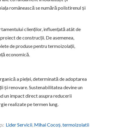
 piața românească se numără polistirenul și
amentului clienților, influențată atât de
ui proiect de construcții. De asemenea,
ete de produse pentru termoizolații,
ență economică.
organică a pieței, determinată de adoptarea
ții și renovare. Sustenabilitatea devine un
nd un impact direct asupra reducerii
gie realizate pe termen lung.
s:
Lider Servicii
,
Mihai Cocoș
,
termoizolatii