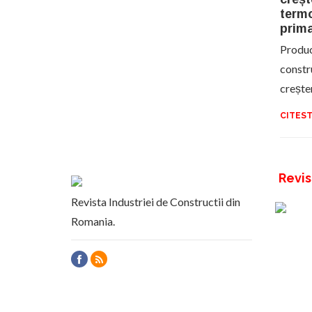
termo
prima
Produc
constru
crește
CITEST
Revis
Revista Industriei de Constructii din
Romania.