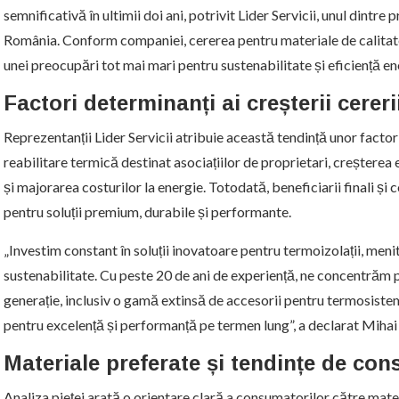
semnificativă în ultimii doi ani, potrivit Lider Servicii, unul dintre p
România. Conform companiei, cererea pentru materiale de calitat
unei preocupări tot mai mari pentru sustenabilitate și eficiență en
Factori determinanți ai creșterii cereri
Reprezentanții Lider Servicii atribuie această tendință unor facto
reabilitare termică destinat asociațiilor de proprietari, creșterea 
și majorarea costurilor la energie. Totodată, beneficiarii finali și
pentru soluții premium, durabile și performante.
„Investim constant în soluții inovatoare pentru termoizolații, menit
sustenabilitate. Cu peste 20 de ani de experiență, ne concentrăm
generație, inclusiv o gamă extinsă de accesorii pentru termosiste
pentru excelență și performanță pe termen lung”, a declarat Mihai 
Materiale preferate și tendințe de co
Analiza pieței arată o orientare clară a consumatorilor către mat