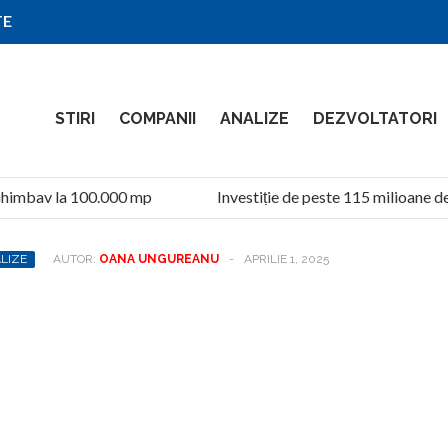
TE
STIRI
COMPANII
ANALIZE
DEZVOLTATORI
himbav la 100.000 mp
Investiție de peste 115 milioane de l
LIZE
AUTOR:
OANA UNGUREANU
-
APRILIE 1, 2025