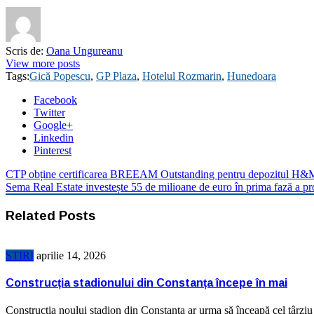
Scris de:
Oana Ungureanu
View more posts
Tags:
Gică Popescu
,
GP Plaza
,
Hotelul Rozmarin
,
Hunedoara
Facebook
Twitter
Google+
Linkedin
Pinterest
CTP obține certificarea BREEAM Outstanding pentru depozitul H&M
Sema Real Estate investește 55 de milioane de euro în prima fază a p
Related Posts
STIRI
aprilie 14, 2026
Construcția stadionului din Constanța începe în mai
Construcția noului stadion din Constanța ar urma să înceapă cel târziu