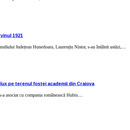
vinul 1921
iliului Județean Hunedoara, Laurențiu Nistor, s-au întâlnit astăzi,…
lux pe terenul fostei academii din Craiova
ța, s-a asociat cu compania românească Hubix…