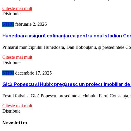
Citeste mai mult
Distribuie
STIRI
februarie 2, 2026
Hunedoara asigură cofinanțarea pentru noul stadion Cor
Primarul municipiului Hunedoara, Dan Bobouţanu, și președintele Cons
Citeste mai mult
Distribuie
STIRI
decembrie 17, 2025
Gică Popescu și Hubix pregătesc un proiect imobiliar de 
Fostul fotbalist Gică Popescu, președinte al clubului Farul Constan
Citeste mai mult
Distribuie
Newsletter