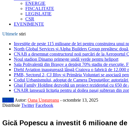
ENERGIE
FISCALITATE
LEGISLATIE
CSR
EVENIMENTE
Ultimele
stiri
Investiție de peste 115 milioane de lei pentru construirea unui 
North Global Services și Alpha Builders Group pregătesc două cl
CNAB a desemnat constructorul noii parcări de la Aeroportul 
Noul stadion Dinamo primește undă verde pentru heliport
Sala Polivalentă din Brașov a depășit 70% stadiu de execuție. F
Diehl Aviation inaugurează lângă Craiova o fabrică de 12.000 
PMB, Sectorul 2, CJ Ilfov și Primăria Voluntari se asociază pent
Codul Urbanismului, adoptat de Camera Deputaților: autorizări m
Ghai Family Holding dezvoltă un proiect rezidențial cu 650 de a
CNAIR lansează licitația pentru al doilea pasaj subteran din z
STIRI
Autor:
Oana Ungureanu
-
octombrie 13, 2025
Distribuie
Twitter
Facebook
Gică Popescu a investit 6 milioane de