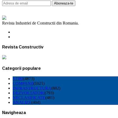
Revista Industriei de Constructii din Romania.
Revista Constructiv
Categorii populare
STIRI
(4873)
COMPANII
(1021)
INFRASTRUCTURA
(882)
DEZVOLTATORI
(793)
NECLASIFICATE
(481)
ANALIZE
(404)
Navigheaza