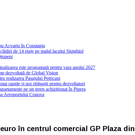
nou Acvariu în Constanța
ădiri de 14 etaje pe malul lacului Siutghiol
Otopeni
inalizarea este programată pentru vara anului 2027
mp dezvoltată de Global Vision
ru realizarea Pasajului Petricani
ai rapide și noi obligații pentru dezvoltatori
partamente pe un teren achiziționat în Pipera
ona Aeroportului Craiova
 euro în centrul comercial GP Plaza d