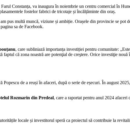
i Farul Constanța, va inaugura în noiembrie un centru comercial în Hun
lasamentele fostelor fabrici de tricotaje și încălțăminte din oraș.
m pus multă muncă, viziune și ambiție. Orașele din provincie se pot dezv
 pagina sa de Facebook.
bouțanu
, care subliniază importanța investiției pentru comunitate: „Es
ată faptul că zona noastră are potenţial de creştere. Orice investiţie nou
Popescu de a reuși în afaceri, după o serie de eșecuri. În august 2025, P
telul Rozmarin din Predeal
, care a raportat pentru anul 2024 afaceri 
oritățile locale și investitorul speră ca proiectul să contribuie la revita