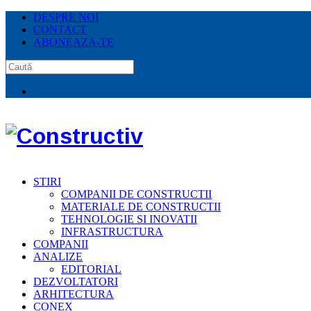
DESPRE NOI
CONTACT
ABONEAZA-TE
STIRI
COMPANII DE CONSTRUCTII
MATERIALE DE CONSTRUCTII
TEHNOLOGIE SI INOVATII
INFRASTRUCTURA
COMPANII
ANALIZE
EDITORIAL
DEZVOLTATORI
ARHITECTURA
CONEX