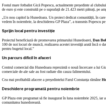
Fostul mare fotbalist Gică Popescu, actualmente președinte al clubulu
de euro și este construită pe o suprafață de 21.423 metri pătrați, pe amp
„Un nou capitol la Hunedoara. Un proiect dedicat comunității, în care a
vedem în noiembrie, la deschiderea GP Plaza”, a transmis Popescu pe
Sprijin local pentru investiție
Proiectul beneficiază de promovarea primarului Hunedoarei,
Dan Bo
100 de noi locuri de muncă, realizarea acestei investiţii arată încă o d
pentru bugetul local.”
Un parcurs dificil în afaceri
Centrul comercial din Hunedoara reprezintă o nouă încercare a lui Gică 
comerciale de-ale sale au fost radiate din cauza falimentului.
Cea mai profitabilă afacere a președintelui Farul Constanța rămâne
Ho
Deschidere programată pentru noiembrie
GP Plaza este programat să fie inaugurat în luna noiembrie 2025, iar aut
comunitatea hunedoreană.