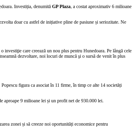
edoara. Investiția, denumită
GP Plaza
, a costat aproximativ 6 milioane
olta doar cu astfel de inițiative pline de pasiune și seriozitate. Ne
te o investiţie care creează un nou plus pentru Hunedoara. Pe lângă cele
ă înseamnă dezvoltare, noi locuri de muncă şi o sursă de venit în plus
opescu figura ca asociat în 11 firme, în timp ce alte 14 societăți
de aproape 9 milioane lei și un profit net de 930.000 lei.
lizarea zonei și să creeze noi oportunități economice pentru