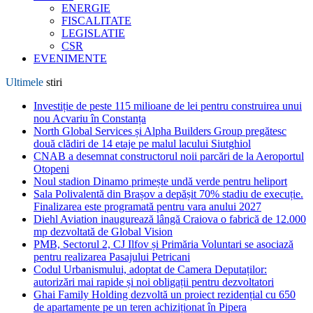
ENERGIE
FISCALITATE
LEGISLATIE
CSR
EVENIMENTE
Ultimele
stiri
Investiție de peste 115 milioane de lei pentru construirea unui
nou Acvariu în Constanța
North Global Services și Alpha Builders Group pregătesc
două clădiri de 14 etaje pe malul lacului Siutghiol
CNAB a desemnat constructorul noii parcări de la Aeroportul
Otopeni
Noul stadion Dinamo primește undă verde pentru heliport
Sala Polivalentă din Brașov a depășit 70% stadiu de execuție.
Finalizarea este programată pentru vara anului 2027
Diehl Aviation inaugurează lângă Craiova o fabrică de 12.000
mp dezvoltată de Global Vision
PMB, Sectorul 2, CJ Ilfov și Primăria Voluntari se asociază
pentru realizarea Pasajului Petricani
Codul Urbanismului, adoptat de Camera Deputaților:
autorizări mai rapide și noi obligații pentru dezvoltatori
Ghai Family Holding dezvoltă un proiect rezidențial cu 650
de apartamente pe un teren achiziționat în Pipera