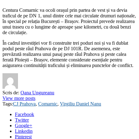
Centura Comarnic va ocoli orașul prin partea de vest și va devia
traficul de pe DN 1, unul dintre cele mai circulate drumuri naționale,
în special pe relația București – Brașov. Proiectul prevede realizarea
unui traseu cu o lungime de aproape șase kilometri, cu două benzi
de circulație.
În cadrul investiției vor fi construite trei poduri noi și va fi dublat
podul peste râul Prahova de pe DJ 101R. De asemenea, este
prevăzută realizarea unui pasaj peste râul Prahova și peste calea
ferată Ploiești – Brașov, elemente considerate esențiale pentru
asigurarea continuității traficului și eliminarea punctelor de conflict.
Scris de:
Oana Ungureanu
View more posts
Tags:
CJ Prahova
,
Comarnic
,
Virgiliu Daniel Nanu
Facebook
Twitter
Google+
Linkedin
Pinterest