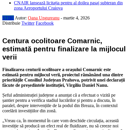
CNAIR lansează licitația pentru al doilea pasaj subteran din
zona Aeroportului Craiova
STIRI
Autor:
Oana Ungureanu
-
martie 4, 2026
Distribuie
Twitter
Facebook
Centura ocolitoare Comarnic,
estimată pentru finalizare la mijlocul
verii
Finalizarea centurii ocolitoare a orașului Comarnic este
estimată pentru mijlocul verii, proiectul rămânând una dintre
prioritățile
Consiliul Județean Prahova
, potrivit unei declarații
făcute de președintele instituției,
Virgiliu Daniel Nanu
.
Șeful administrației județene a anunțat că a efectuat o vizită pe
șantier pentru a verifica stadiul lucrărilor și pentru a discuta, în
paralel, despre intervențiile de la podul din Breaza, în contextul
corelării investițiilor din zonă.
„Vreau ca, în momentul în care vom deschide circulația, această
investiție să producă un efect real de fluidizare, nu să creeze noi