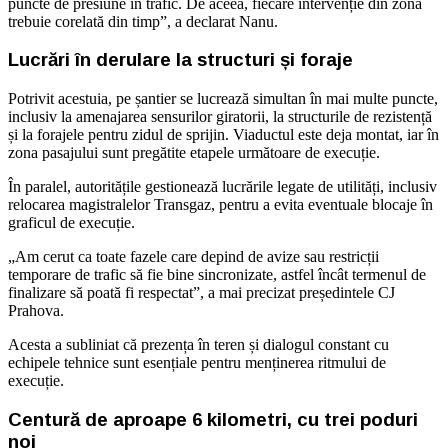
puncte de presiune în trafic. De aceea, fiecare intervenție din zonă
trebuie corelată din timp”, a declarat Nanu.
Lucrări în derulare la structuri și foraje
Potrivit acestuia, pe șantier se lucrează simultan în mai multe puncte,
inclusiv la amenajarea sensurilor giratorii, la structurile de rezistență
și la forajele pentru zidul de sprijin. Viaductul este deja montat, iar în
zona pasajului sunt pregătite etapele următoare de execuție.
În paralel, autoritățile gestionează lucrările legate de utilități, inclusiv
relocarea magistralelor
Transgaz
, pentru a evita eventuale blocaje în
graficul de execuție.
„Am cerut ca toate fazele care depind de avize sau restricții
temporare de trafic să fie bine sincronizate, astfel încât termenul de
finalizare să poată fi respectat”, a mai precizat președintele CJ
Prahova.
Acesta a subliniat că prezența în teren și dialogul constant cu
echipele tehnice sunt esențiale pentru menținerea ritmului de
execuție.
Centură de aproape 6 kilometri, cu trei poduri
noi