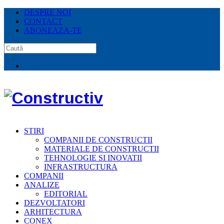
DESPRE NOI
CONTACT
ABONEAZA-TE
STIRI
COMPANII DE CONSTRUCTII
MATERIALE DE CONSTRUCTII
TEHNOLOGIE SI INOVATII
INFRASTRUCTURA
COMPANII
ANALIZE
EDITORIAL
DEZVOLTATORI
ARHITECTURA
CONEX