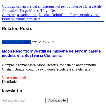
Constructorii au preluat amplasamentul pentru loturile 1D și 2A ale
Autostrăzii Târgu Mureș–Târgu Neamț
Construcția stadionului „Nicolae Dobrin” din Pitești prinde viteză:
Primarul anunță ritm alert
Related Posts
DEZVOLTATORI
aprilie 23, 2025
Moon Resorts: investiții de milioane de euro în căsuțe
modulare la Bușteni și Comarnic
Compania românească Moon Resorts, fondată de antreprenorul
Cristian Brînză, continuă extinderea accelerată a rețelei sale…
Citeste mai mult
Distribuie
Newsletter