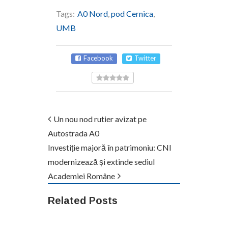
Tags:
A0 Nord
,
pod Cernica
,
UMB
Facebook
Twitter
Un nou nod rutier avizat pe
Autostrada A0
Investiție majoră în patrimoniu: CNI
modernizează și extinde sediul
Academiei Române
Related Posts