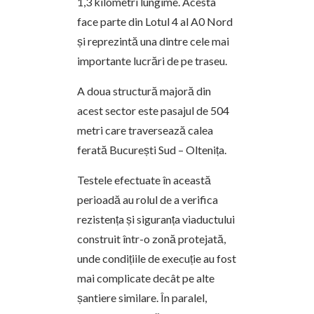
1,3 kilometri lungime. Acesta
face parte din Lotul 4 al A0 Nord
și reprezintă una dintre cele mai
importante lucrări de pe traseu.
A doua structură majoră din
acest sector este pasajul de 504
metri care traversează calea
ferată București Sud – Oltenița.
Testele efectuate în această
perioadă au rolul de a verifica
rezistența și siguranța viaductului
construit într-o zonă protejată,
unde condițiile de execuție au fost
mai complicate decât pe alte
șantiere similare. În paralel,