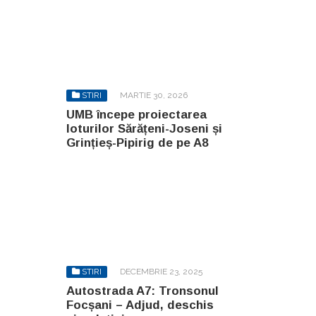
STIRI
MARTIE 30, 2026
UMB începe proiectarea
loturilor Sărățeni-Joseni și
Grințieș-Pipirig de pe A8
STIRI
DECEMBRIE 23, 2025
Autostrada A7: Tronsonul
Focșani – Adjud, deschis