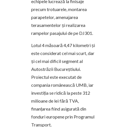
echipele lucrează la finisaje
precum trotuarele, montarea
parapetelor, amenajarea
terasamentelor și realizarea
rampelor pasajului de pe DJ301.
Lotul 4 măsoară 4,47 kilometri și
este considerat cel mai scurt, dar
și cel mai dificil segment al
Autostrăzii Bucureștiului.
Proiectul este executat de
compania românească UMB, iar
investiția se ridică la peste 312
milioane de lei fără TVA,
finanțarea fiind asigurată din
fonduri europene prin Programul
Transport.