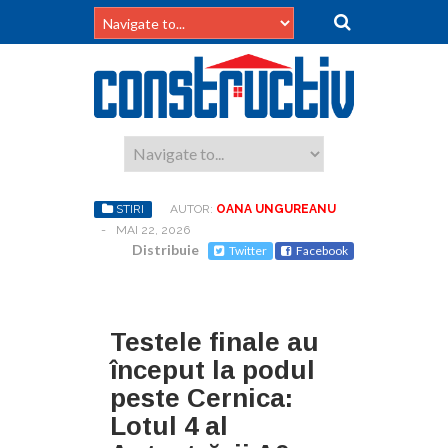
STIRI
AUTOR:
OANA UNGUREANU
-
MAI 22, 2026
Distribuie
Twitter
Facebook
Testele finale au
început la podul
peste Cernica:
Lotul 4 al