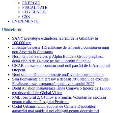
ENERGIE
FISCALITATE
LEGISLATIE
CSR
EVENIMENTE
Ultimele
stiri
SANY pregătește extinderea fabricii de la Ghimbav la
100.000 mp
Investiție de peste 115 milioane de lei pentru construirea unui
nou Acvariu în Constanța
North Global Services și Alpha Builders Group pregătesc
două clădiri de 14 etaje pe malul lacului Siutghiol
CNAB a desemnat constructorul noii parcări de la Aeroportul
Otopeni
Noul stadion Dinamo primește undă verde pentru heliport
Sala Polivalentă din Brașov a depășit 70% stadiu de execuție.
Finalizarea este programată pentru vara anului 2027
Diehl Aviation inaugurează lângă Craiova o fabrică de 12.000
mp dezvoltată de Global Vision
PMB, Sectorul 2, CJ Ilfov și Primăria Voluntari se asociază
pentru realizarea Pasajului Petricani
Codul Urbanismului, adoptat de Camera Deputaților:
autorizări mai rapide și noi obligații pentru dezvoltatori