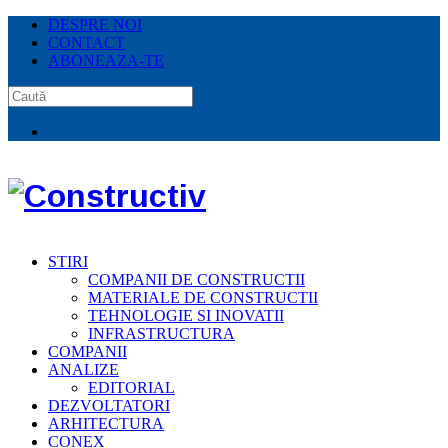
DESPRE NOI
CONTACT
ABONEAZA-TE
STIRI
COMPANII DE CONSTRUCTII
MATERIALE DE CONSTRUCTII
TEHNOLOGIE SI INOVATII
INFRASTRUCTURA
COMPANII
ANALIZE
EDITORIAL
DEZVOLTATORI
ARHITECTURA
CONEX