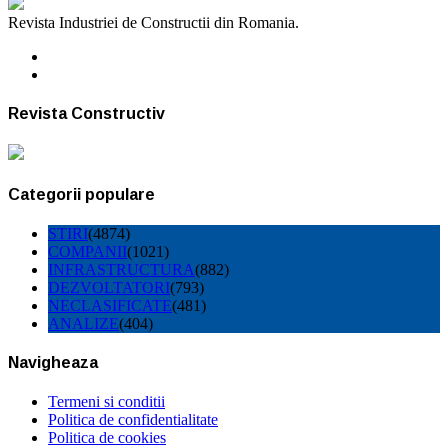
Revista Industriei de Constructii din Romania.
Revista Constructiv
Categorii populare
STIRI
(4874)
COMPANII
(1021)
INFRASTRUCTURA
(882)
DEZVOLTATORI
(793)
NECLASIFICATE
(481)
ANALIZE
(404)
Navigheaza
Termeni si conditii
Politica de confidentialitate
Politica de cookies