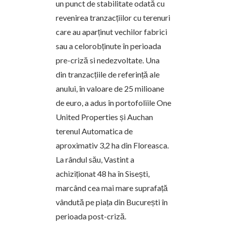
un punct de stabilitate odată cu
revenirea tranzacțiilor cu terenuri
care au aparținut vechilor fabrici
sau a celorobținute în perioada
pre-criză si nedezvoltate. Una
din tranzacțiile de referință ale
anului, în valoare de 25 milioane
de euro, a adus în portofoliile One
United Properties și Auchan
terenul Automatica de
aproximativ 3,2 ha din Floreasca.
La rândul său, Vastint a
achiziționat 48 ha în Sisești,
marcând cea mai mare suprafață
vândută pe piața din București în
perioada post-criză.