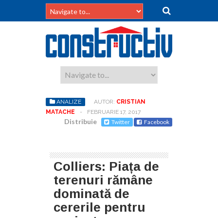
ANALIZE
AUTOR:
CRISTIAN
MATACHE
-
FEBRUARIE 17, 2017
Distribuie
Twitter
Facebook
Colliers: Piața de
terenuri rămâne
dominată de
cererile pentru