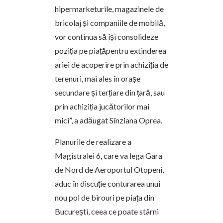
hipermarketurile, magazinele de
bricolaj și companiile de mobilă,
vor continua să își consolideze
poziția pe piațăpentru extinderea
ariei de acoperire prin achiziția de
terenuri, mai ales în orașe
secundare și terțiare din țară, sau
prin achiziția jucătorilor mai
mici”, a adăugat Sînziana Oprea.
Planurile de realizare a
Magistralei 6, care va lega Gara
de Nord de Aeroportul Otopeni,
aduc în discuție conturarea unui
nou pol de birouri pe piața din
București, ceea ce poate stârni