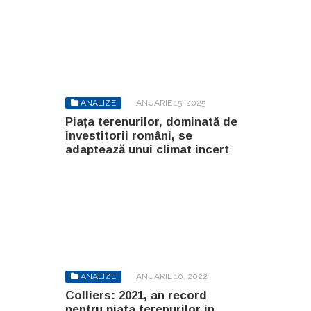
ANALIZE
IANUARIE 15, 2025
Piața terenurilor, dominată de
investitorii români, se
adaptează unui climat incert
ANALIZE
IANUARIE 10, 2022
Colliers: 2021, an record
pentru piata terenurilor in