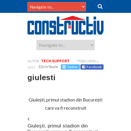
AUTOR:
TECH SUPPORT
-
FEBRUARIE 1,
Distribuie
Twitter
Facebook
2017
giulesti
Giulești, primul stadion din București
care va fi reconstruit
Giulești, primul stadion din