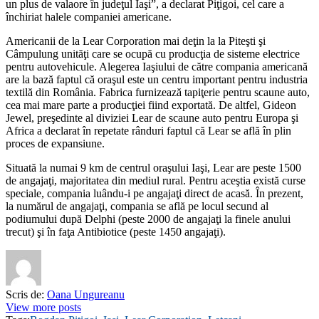
un plus de valaore în judeţul Iaşi”, a declarat Piţigoi, cel care a
închiriat halele companiei americane.
Americanii de la Lear Corporation mai deţin la la Piteşti şi
Câmpulung unităţi care se ocupă cu producţia de sisteme electrice
pentru autovehicule. Alegerea Iaşiului de către compania americană
are la bază faptul că oraşul este un centru important pentru industria
textilă din România. Fabrica furnizează tapiţerie pentru scaune auto,
cea mai mare parte a producţiei fiind exportată. De altfel, Gideon
Jewel, preşedinte al diviziei Lear de scaune auto pentru Europa şi
Africa a declarat în repetate rânduri faptul că Lear se află în plin
proces de expansiune.
Situată la numai 9 km de centrul oraşului Iaşi, Lear are peste 1500
de angajaţi, majoritatea din mediul rural. Pentru aceştia există curse
speciale, compania luându-i pe angajaţi direct de acasă. În prezent,
la numărul de angajaţi, compania se află pe locul secund al
podiumului după Delphi (peste 2000 de angajaţi la finele anului
trecut) şi în faţa Antibiotice (peste 1450 angajaţi).
Scris de:
Oana Ungureanu
View more posts