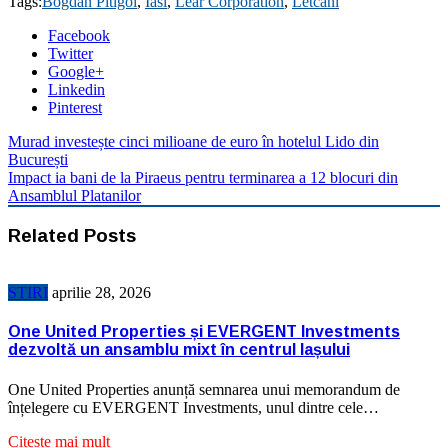
Tags:
Bogdan Pitigoi
,
Iasi
,
Lear Corporation
,
Letcani
Facebook
Twitter
Google+
Linkedin
Pinterest
Murad investește cinci milioane de euro în hotelul Lido din
București
Impact ia bani de la Piraeus pentru terminarea a 12 blocuri din
Ansamblul Platanilor
Related Posts
STIRI
aprilie 28, 2026
One United Properties și EVERGENT Investments
dezvoltă un ansamblu mixt în centrul Iașului
One United Properties anunță semnarea unui memorandum de
înțelegere cu EVERGENT Investments, unul dintre cele…
Citeste mai mult