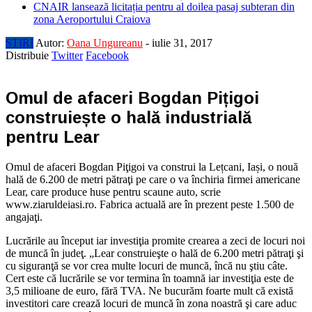
CNAIR lansează licitația pentru al doilea pasaj subteran din
zona Aeroportului Craiova
STIRI
Autor:
Oana Ungureanu
-
iulie 31, 2017
Distribuie
Twitter
Facebook
Omul de afaceri Bogdan Pițigoi
construiește o hală industrială
pentru Lear
Omul de afaceri Bogdan Piţigoi va construi la Lețcani, Iași, o nouă
hală de 6.200 de metri pătraţi pe care o va închiria firmei americane
Lear, care produce huse pentru scaune auto, scrie
www.ziaruldeiasi.ro. Fabrica actuală are în prezent peste 1.500 de
angajaţi.
Lucrările au început iar investiţia promite crearea a zeci de locuri noi
de muncă în judeţ. „Lear construieşte o hală de 6.200 metri pătraţi şi
cu siguranţă se vor crea multe locuri de muncă, încă nu ştiu câte.
Cert este că lucrările se vor termina în toamnă iar investiţia este de
3,5 milioane de euro, fără TVA. Ne bucurăm foarte mult că există
investitori care crează locuri de muncă în zona noastră şi care aduc