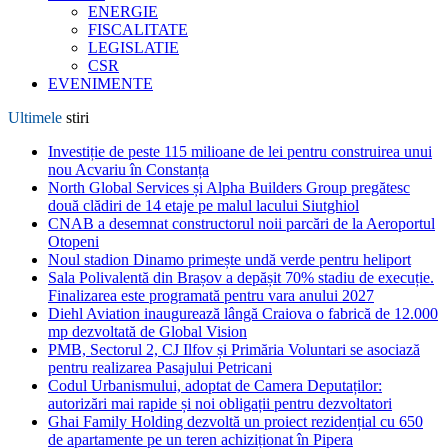
ENERGIE
FISCALITATE
LEGISLATIE
CSR
EVENIMENTE
Ultimele
stiri
Investiție de peste 115 milioane de lei pentru construirea unui
nou Acvariu în Constanța
North Global Services și Alpha Builders Group pregătesc
două clădiri de 14 etaje pe malul lacului Siutghiol
CNAB a desemnat constructorul noii parcări de la Aeroportul
Otopeni
Noul stadion Dinamo primește undă verde pentru heliport
Sala Polivalentă din Brașov a depășit 70% stadiu de execuție.
Finalizarea este programată pentru vara anului 2027
Diehl Aviation inaugurează lângă Craiova o fabrică de 12.000
mp dezvoltată de Global Vision
PMB, Sectorul 2, CJ Ilfov și Primăria Voluntari se asociază
pentru realizarea Pasajului Petricani
Codul Urbanismului, adoptat de Camera Deputaților:
autorizări mai rapide și noi obligații pentru dezvoltatori
Ghai Family Holding dezvoltă un proiect rezidențial cu 650
de apartamente pe un teren achiziționat în Pipera