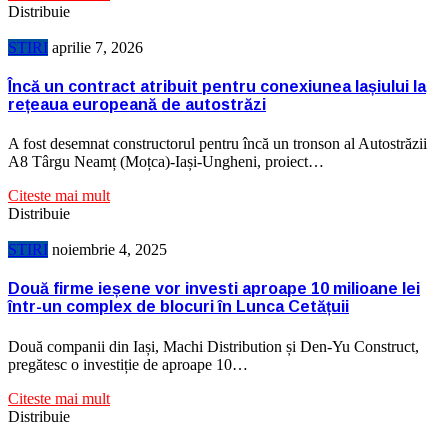
Distribuie
STIRI
aprilie 7, 2026
Încă un contract atribuit pentru conexiunea Iașiului la
rețeaua europeană de autostrăzi
A fost desemnat constructorul pentru încă un tronson al Autostrăzii
A8 Târgu Neamț (Moțca)-Iași-Ungheni, proiect…
Citeste mai mult
Distribuie
STIRI
noiembrie 4, 2025
Două firme ieșene vor investi aproape 10 milioane lei
într-un complex de blocuri în Lunca Cetățuii
Două companii din Iași, Machi Distribution și Den-Yu Construct,
pregătesc o investiție de aproape 10…
Citeste mai mult
Distribuie