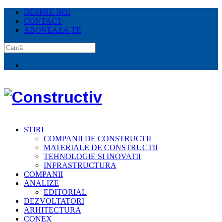
DESPRE NOI
CONTACT
ABONEAZA-TE
STIRI
COMPANII DE CONSTRUCTII
MATERIALE DE CONSTRUCTII
TEHNOLOGIE SI INOVATII
INFRASTRUCTURA
COMPANII
ANALIZE
EDITORIAL
DEZVOLTATORI
ARHITECTURA
CONEX