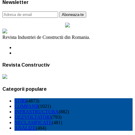
Newsletter
Revista Industriei de Constructii din Romania.
Revista Constructiv
Categorii populare
STIRI
(4873)
COMPANII
(1021)
INFRASTRUCTURA
(882)
DEZVOLTATORI
(793)
NECLASIFICATE
(481)
ANALIZE
(404)