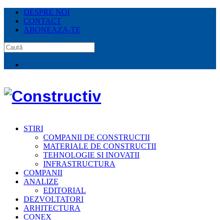
DESPRE NOI
CONTACT
ABONEAZA-TE
STIRI
COMPANII DE CONSTRUCTII
MATERIALE DE CONSTRUCTII
TEHNOLOGIE SI INOVATII
INFRASTRUCTURA
COMPANII
ANALIZE
EDITORIAL
DEZVOLTATORI
ARHITECTURA
CONEX