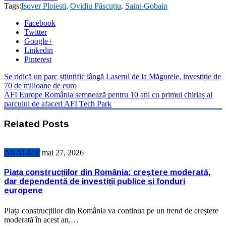
Tags:
Isover Ploiesti
,
Ovidiu Păscuțiu
,
Saint-Gobain
Facebook
Twitter
Google+
Linkedin
Pinterest
Se ridică un parc științific lângă Laserul de la Măgurele, investiție de
70 de milioane de euro
AFI Europe România semnează pentru 10 ani cu primul chiriaș al
parcului de afaceri AFI Tech Park
Related Posts
ANALIZE
mai 27, 2026
Piața construcțiilor din România: creștere moderată,
dar dependentă de investiții publice și fonduri
europene
Piața construcțiilor din România va continua pe un trend de creștere
moderată în acest an,…