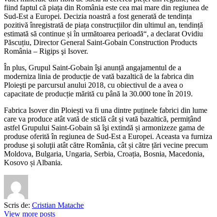
fiind faptul că piața din România este cea mai mare din regiunea de
Sud-Est a Europei. Decizia noastră a fost generată de tendința
pozitivă înregistrată de piața construcțiilor din ultimul an, tendință
estimată să continue și în următoarea perioadă“, a declarat Ovidiu
Păscuțiu, Director General Saint-Gobain Construction Products
România – Rigips şi Isover.
În plus, Grupul Saint-Gobain îşi anunță angajamentul de a
moderniza linia de producție de vată bazaltică de la fabrica din
Ploieşti pe parcursul anului 2018, cu obiectivul de a avea o
capacitate de producție mărită cu până la 30.000 tone în 2019.
Fabrica Isover din Ploiești va fi una dintre puținele fabrici din lume
care va produce atât vată de sticlă cât și vată bazaltică, permițând
astfel Grupului Saint-Gobain să îşi extindă și armonizeze gama de
produse oferită în regiunea de Sud-Est a Europei. Aceasta va furniza
produse şi soluţii atât către România, cât și către țări vecine precum
Moldova, Bulgaria, Ungaria, Serbia, Croația, Bosnia, Macedonia,
Kosovo și Albania.
Scris de:
Cristian Matache
View more posts