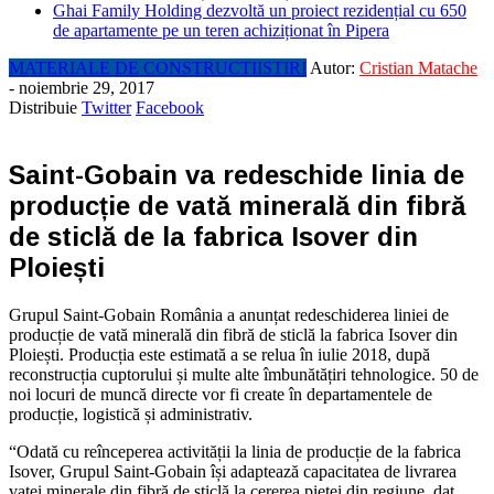
Ghai Family Holding dezvoltă un proiect rezidențial cu 650
de apartamente pe un teren achiziționat în Pipera
MATERIALE DE CONSTRUCTII
STIRI
Autor:
Cristian Matache
-
noiembrie 29, 2017
Distribuie
Twitter
Facebook
Saint-Gobain va redeschide linia de
producție de vată minerală din fibră
de sticlă de la fabrica Isover din
Ploiești
Grupul Saint-Gobain România a anunțat redeschiderea liniei de
producție de vată minerală din fibră de sticlă la fabrica Isover din
Ploiești. Producția este estimată a se relua în iulie 2018, după
reconstrucția cuptorului și multe alte îmbunătățiri tehnologice. 50 de
noi locuri de muncă directe vor fi create în departamentele de
producție, logistică și administrativ.
“Odată cu reînceperea activității la linia de producție de la fabrica
Isover, Grupul Saint-Gobain își adaptează capacitatea de livrarea
vatei minerale din fibră de sticlă la cererea pieței din regiune, dat