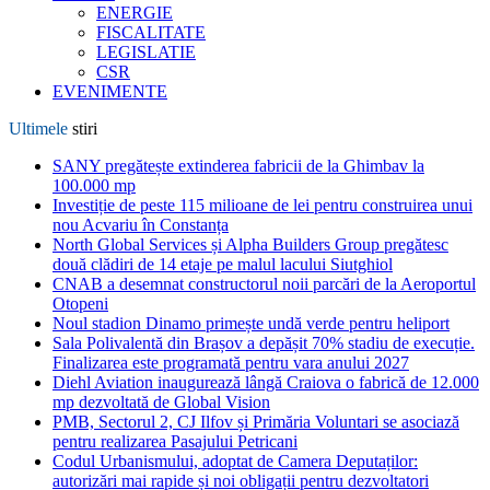
ENERGIE
FISCALITATE
LEGISLATIE
CSR
EVENIMENTE
Ultimele
stiri
SANY pregătește extinderea fabricii de la Ghimbav la
100.000 mp
Investiție de peste 115 milioane de lei pentru construirea unui
nou Acvariu în Constanța
North Global Services și Alpha Builders Group pregătesc
două clădiri de 14 etaje pe malul lacului Siutghiol
CNAB a desemnat constructorul noii parcări de la Aeroportul
Otopeni
Noul stadion Dinamo primește undă verde pentru heliport
Sala Polivalentă din Brașov a depășit 70% stadiu de execuție.
Finalizarea este programată pentru vara anului 2027
Diehl Aviation inaugurează lângă Craiova o fabrică de 12.000
mp dezvoltată de Global Vision
PMB, Sectorul 2, CJ Ilfov și Primăria Voluntari se asociază
pentru realizarea Pasajului Petricani
Codul Urbanismului, adoptat de Camera Deputaților:
autorizări mai rapide și noi obligații pentru dezvoltatori