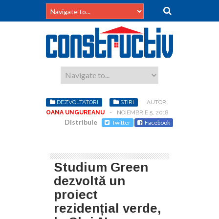
DEZVOLTATORI
STIRI
AUTOR:
OANA UNGUREANU
-
NOIEMBRIE 5, 2018
Distribuie
Twitter
Facebook
Studium Green
dezvoltă un
proiect
rezidențial verde,