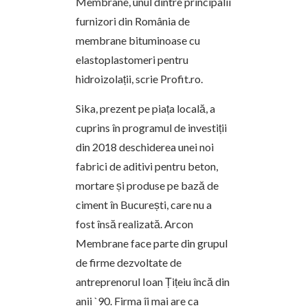
Membrane, unul dintre principalii
furnizori din România de
membrane bituminoase cu
elastoplastomeri pentru
hidroizolații, scrie Profit.ro.
Sika, prezent pe piața locală, a
cuprins în programul de investiții
din 2018 deschiderea unei noi
fabrici de aditivi pentru beton,
mortare și produse pe bază de
ciment în București, care nu a
fost însă realizată. Arcon
Membrane face parte din grupul
de firme dezvoltate de
antreprenorul Ioan Țițeiu încă din
anii `90. Firma îi mai are ca