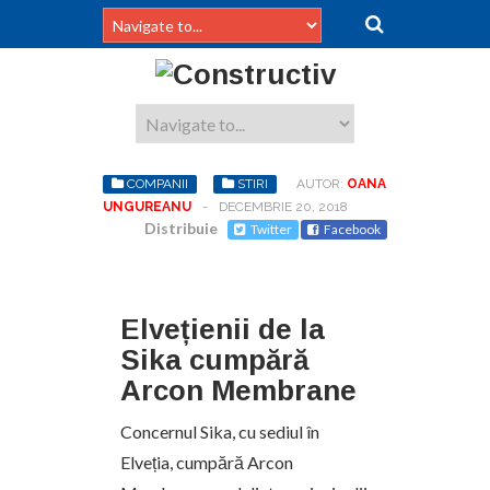
COMPANII
STIRI
AUTOR:
OANA
UNGUREANU
-
DECEMBRIE 20, 2018
Distribuie
Twitter
Facebook
Elvețienii de la
Sika cumpără
Arcon Membrane
Concernul Sika, cu sediul în
Elveția, cumpără Arcon