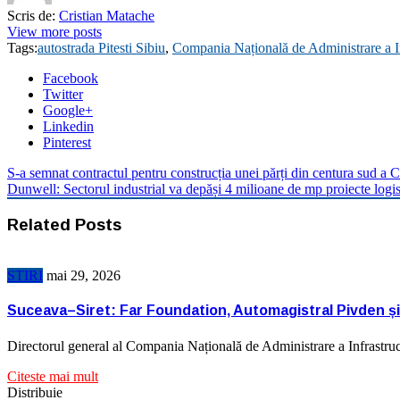
Scris de:
Cristian Matache
View more posts
Tags:
autostrada Pitesti Sibiu
,
Compania Națională de Administrare a In
Facebook
Twitter
Google+
Linkedin
Pinterest
S-a semnat contractul pentru construcția unei părți din centura sud a C
Dunwell: Sectorul industrial va depăși 4 milioane de mp proiecte logis
Related Posts
STIRI
mai 29, 2026
Suceava–Siret: Far Foundation, Automagistral Pivden și 
Directorul general al Compania Națională de Administrare a Infrastruct
Citeste mai mult
Distribuie