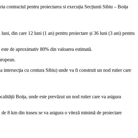
contractul pentru proiectarea si execuția Secțiunii Sibiu – Boița
uni, din care 12 luni (1 an) pentru proiectare și 36 luni (3 ani) pentru
at este de aproximativ 80% din valoarea estimată.
uropean.
la intersecţia cu centura Sibiu) unde va fi construit un nod rutier care
lității Boița, unde este prevăzut un nod rutier care va asigura
ul de 8 km din traseu se va asigura o viteză minimă de proiectare