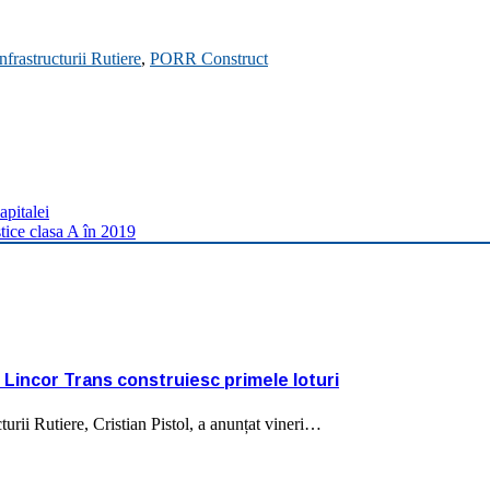
frastructurii Rutiere
,
PORR Construct
apitalei
tice clasa A în 2019
Lincor Trans construiesc primele loturi
urii Rutiere, Cristian Pistol, a anunțat vineri…