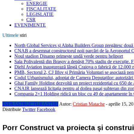
ENERGIE
FISCALITATE
LEGISLATIE
CSR
EVENIMENTE
Ultimele
stiri
North Global Services și Alpha Builders Group pregătesc două cl
CNAB a desemnat constructorul noii parcări de la Aeroportul 
Noul stadion Dinamo primește undă verde pentru heliport
Sala Polivalentă din Brașov a depășit 70% stadiu de execuție. F
Diehl Aviation inaugurează lângă Craiova o fabrică de 12.000 
PMB, Sectorul 2, CJ Ilfov și Primăria Voluntari se asociază pent
Codul Urbanismului, adoptat de Camera Deputaților: autorizări m
Ghai Family Holding dezvoltă un proiect rezidențial cu 650 de a
CNAIR lansează licitația pentru al doilea pasaj subteran din z
Compania 2×1 Holding ridică un bloc cu 49 de apartamente în
INFRASTRUCTURA
STIRI
Autor:
Cristian Matache
-
aprilie 15, 2
Distribuie
Twitter
Facebook
Porr Construct va proiecta și construi 