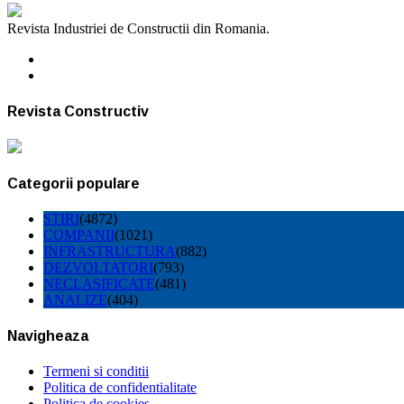
Revista Industriei de Constructii din Romania.
Revista Constructiv
Categorii populare
STIRI
(4872)
COMPANII
(1021)
INFRASTRUCTURA
(882)
DEZVOLTATORI
(793)
NECLASIFICATE
(481)
ANALIZE
(404)
Navigheaza
Termeni si conditii
Politica de confidentialitate
Politica de cookies