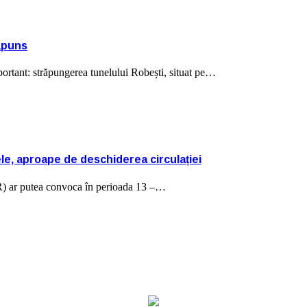
răpuns
ortant: străpungerea tunelului Robești, situat pe…
ele, aproape de deschiderea circulației
R) ar putea convoca în perioada 13 –…