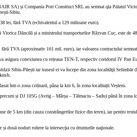
AIR SA) și Compania Porr Construct SRL au semnat qla Palatul Victoria 
ești-Sibiu.
8 lei, fără TVA (echivalentul a 129 milioane euro).
 Viorica Dăncilă și a ministrului transporturilor Răzvan Cuc, este de 48 l
ei, fără TVA (aproximativ 161 mil. euro), iar valoarea contractului semn
, va asigura conexiunea cu rețeaua TEN-T, respectiv coridorul IV Pan E
ăzii Sibiu-Pitești iar traseul ei va începe din zona localităţii Selimbăr (
 km/h.
asat într-o zona colinară, pâna la km 6, în zona localitații Veștem.
u precum și DJ 105G (Avrig – Mârșa – Tălmaciu – Sadu) până în zona loca
une de 5 km (din cauza constrângerilor fizice din teren), iar pentru rest
je și două noduri rutiere la intersecţia cu drumurile naţionale.