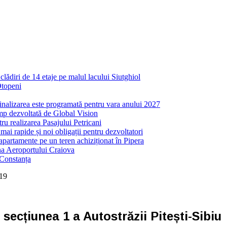
ădiri de 14 etaje pe malul lacului Siutghiol
Otopeni
inalizarea este programată pentru vara anului 2027
mp dezvoltată de Global Vision
ru realizarea Pasajului Petricani
ai rapide și noi obligații pentru dezvoltatori
partamente pe un teren achiziționat în Pipera
ona Aeroportului Craiova
 Constanța
019
secțiunea 1 a Autostrăzii Pitești-Sibiu