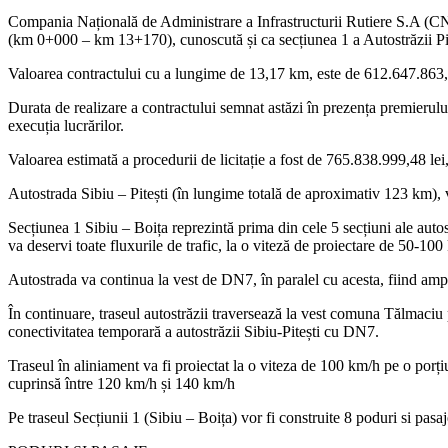
Compania Națională de Administrare a Infrastructurii Rutiere S.A (CN
(km 0+000 – km 13+170), cunoscută și ca secțiunea 1 a Autostrăzii Pit
Valoarea contractului cu a lungime de 13,17 km, este de 612.647.863,3
Durata de realizare a contractului semnat astăzi în prezența premierului
execuția lucrărilor.
Valoarea estimată a procedurii de licitație a fost de 765.838.999,48 l
Autostrada Sibiu – Pitești (în lungime totală de aproximativ 123 km)
Secțiunea 1 Sibiu – Boița reprezintă prima din cele 5 secțiuni ale autostr
va deservi toate fluxurile de trafic, la o viteză de proiectare de 50-100
Autostrada va continua la vest de DN7, în paralel cu acesta, fiind ampl
În continuare, traseul autostrăzii traversează la vest comuna Tălmaci
conectivitatea temporară a autostrăzii Sibiu-Pitești cu DN7.
Traseul în aliniament va fi proiectat la o viteza de 100 km/h pe o porți
cuprinsă între 120 km/h și 140 km/h
Pe traseul Secțiunii 1 (Sibiu – Boița) vor fi construite 8 poduri si pasa