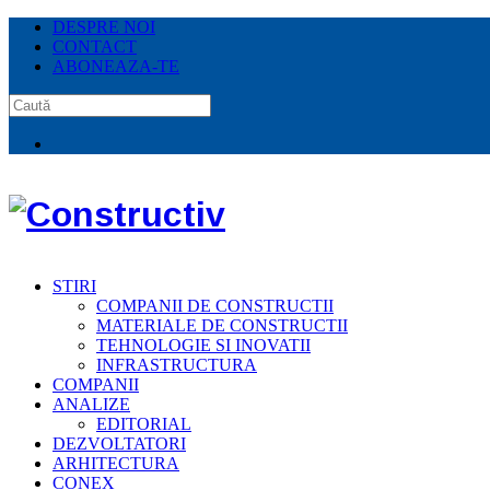
DESPRE NOI
CONTACT
ABONEAZA-TE
STIRI
COMPANII DE CONSTRUCTII
MATERIALE DE CONSTRUCTII
TEHNOLOGIE SI INOVATII
INFRASTRUCTURA
COMPANII
ANALIZE
EDITORIAL
DEZVOLTATORI
ARHITECTURA
CONEX