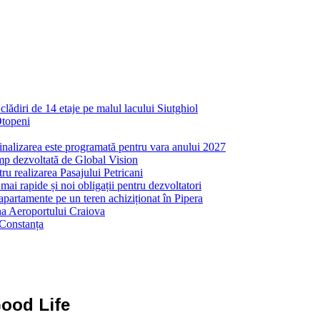
ădiri de 14 etaje pe malul lacului Siutghiol
Otopeni
inalizarea este programată pentru vara anului 2027
mp dezvoltată de Global Vision
ru realizarea Pasajului Petricani
ai rapide și noi obligații pentru dezvoltatori
partamente pe un teren achiziționat în Pipera
ona Aeroportului Craiova
 Constanța
ood Life