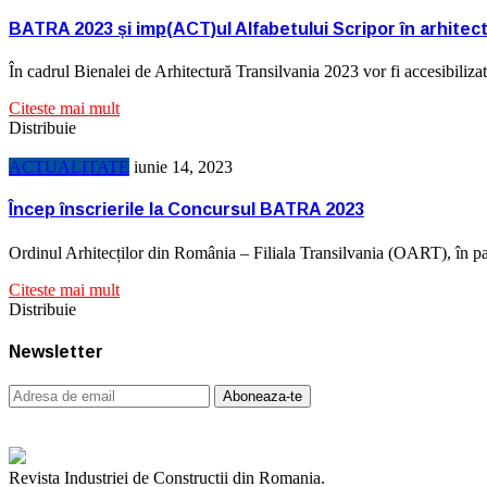
BATRA 2023 și imp(ACT)ul Alfabetului Scripor în arhitec
În cadrul Bienalei de Arhitectură Transilvania 2023 vor fi accesibilizate
Citeste mai mult
Distribuie
ACTUALITATE
iunie 14, 2023
Încep înscrierile la Concursul BATRA 2023
Ordinul Arhitecților din România – Filiala Transilvania (OART), în p
Citeste mai mult
Distribuie
Newsletter
Revista Industriei de Constructii din Romania.