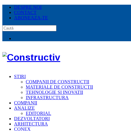
DESPRE NOI
CONTACT
ABONEAZA-TE
STIRI
COMPANII DE CONSTRUCTII
MATERIALE DE CONSTRUCTII
TEHNOLOGIE SI INOVATII
INFRASTRUCTURA
COMPANII
ANALIZE
EDITORIAL
DEZVOLTATORI
ARHITECTURA
CONEX