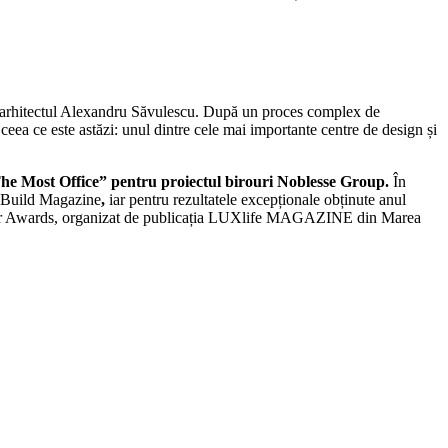
ă de arhitectul Alexandru Săvulescu. După un proces complex de
ceea ce este astăzi: unul dintre cele mai importante centre de design și
he Most
Office” pentru proiectul birouri Noblesse Group.
În
e Build Magazine
,
iar pentru rezultatele excepționale obținute anul
er Awards, organizat de publicația LUXlife MAGAZINE din Marea