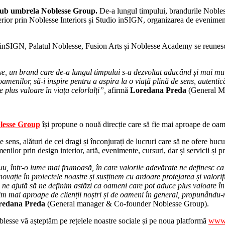
 sub umbrela Noblesse Group.
De-a lungul timpului, brandurile Nobless
nterior prin Noblesse Interiors și Studio inSIGN, organizarea de evenime
io inSIGN, Palatul Noblesse, Fusion Arts și Noblesse Academy se reune
, un brand care de-a lungul timpului s-a dezvoltat aducând și mai mult
nilor, să-i inspire pentru a aspira la o viață plină de sens, autentică,
 plus valoare în viața celorlalți”,
afirmă
Loredana Preda
(General M
lesse Group
își propune o nouă direcție care să fie mai aproape de o
de sens, alături de cei dragi și înconjurați de lucruri care să ne ofere buc
lor prin design interior, artă, evenimente, cursuri, dar și servicii și pr
uu, într-o lume mai frumoasă, în care valorile adevărate ne definesc ca
vație în proiectele noastre și susținem cu ardoare protejarea și valorif
 ne ajută să ne definim astăzi ca oameni care pot aduce plus valoare în 
 mai aproape de clienții noștri și de oameni în general, propunându-ne 
redana Preda
(General manager & Co-founder Noblesse Group).
lesse vă așteptăm pe rețelele noastre sociale și pe noua platformă
www.