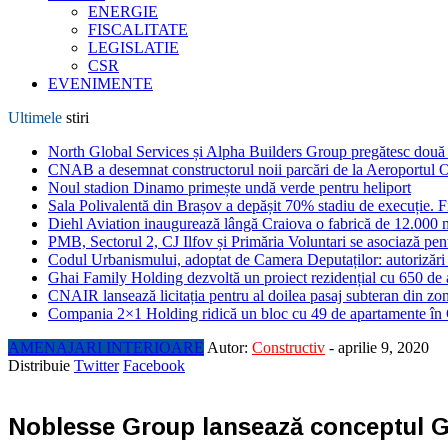
ENERGIE
FISCALITATE
LEGISLATIE
CSR
EVENIMENTE
Ultimele
stiri
North Global Services și Alpha Builders Group pregătesc două cl
CNAB a desemnat constructorul noii parcări de la Aeroportul 
Noul stadion Dinamo primește undă verde pentru heliport
Sala Polivalentă din Brașov a depășit 70% stadiu de execuție. F
Diehl Aviation inaugurează lângă Craiova o fabrică de 12.000 
PMB, Sectorul 2, CJ Ilfov și Primăria Voluntari se asociază pent
Codul Urbanismului, adoptat de Camera Deputaților: autorizări m
Ghai Family Holding dezvoltă un proiect rezidențial cu 650 de a
CNAIR lansează licitația pentru al doilea pasaj subteran din z
Compania 2×1 Holding ridică un bloc cu 49 de apartamente în
AMENAJARI INTERIOARE
Autor:
Constructiv
-
aprilie 9, 2020
Distribuie
Twitter
Facebook
Noblesse Group lansează conceptul G