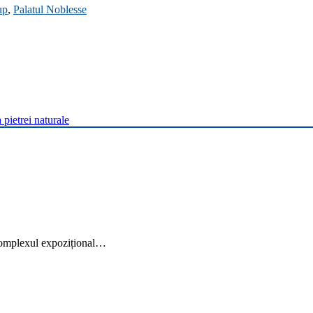
up
,
Palatul Noblesse
pietrei naturale
 complexul expozițional…