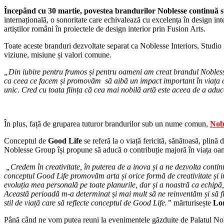
Începând cu 30 martie, povestea brandurilor Noblesse continuă
internațională, o sonoritate care echivalează cu excelența în design i
artiștilor români în proiectele de design interior prin Fusion Arts.
Toate aceste branduri dezvoltate separat ca Noblesse Interiors, Stud
viziune, misiune și valori comune.
„Din iubire pentru frumos și pentru oameni am creat brandul Noblesse
ca ceea ce facem și promovăm să aibă un impact important în viața oame
unic. Cred cu toata ființa că cea mai nobilă artă este aceea de a aduce
În plus, față de gruparea tuturor brandurilor sub un nume comun,
Nob
Conceptul de
Good Life
se referă la o viață fericită, sănătoasă, plină 
Noblesse Group își propune să aducă o contribuție majoră în viața oameni
„Credem în creativitate, în puterea de a inova și a ne dezvolta contin
conceptul Good Life promovăm arta și orice formă de creativitate și ino
evoluția mea personală pe toate planurile, dar și a noastră ca echipă,
Această perioadă m-a determinat și mai mult să ne reinventăm și să fim
stil de viață care să reflecte conceptul de Good Life.”
mărturisește
Lo
Până când ne vom putea reuni la evenimentele găzduite de Palatul Nob