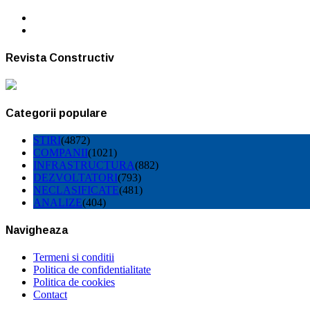
Revista Constructiv
Categorii populare
STIRI
(4872)
COMPANII
(1021)
INFRASTRUCTURA
(882)
DEZVOLTATORI
(793)
NECLASIFICATE
(481)
ANALIZE
(404)
Navigheaza
Termeni si conditii
Politica de confidentialitate
Politica de cookies
Contact