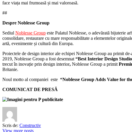
face viața mai frumoasă și mai valoroasă.
##
Despre Noblesse Group
Sediul
Noblesse Group
este Palatul Noblesse, o adevărată bijuterie ar
consolidare, restaurare cu mare responsabilitate a elementelor originale
artă, evenimente și cultură din Europa.
Proiectele de design interior ale echipei Noblesse Group au primit d
2019, Noblesse Group a fost desemnat
“Best Interior Design Stud
trecut în inovație prin design interior
,
Noblesse Group a primit
Premiu
Britanie.
Noul motto al companiei este
“Noblesse Group Adds Value for th
COMUNICAT DE PRESĂ
Scris de:
Constructiv
View more posts