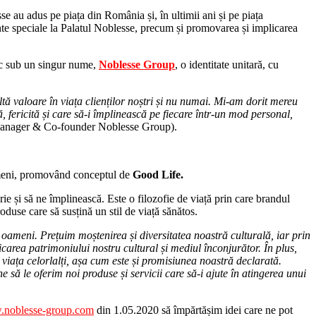
e au adus pe piața din România și, în ultimii ani și pe piața
nte speciale la Palatul Noblesse, precum și promovarea și implicarea
sc sub un singur nume,
Noblesse Group
, o identitate unitară, cu
ă valoare în viața clienților noștri și nu numai. Mi-am dorit mereu
 fericită și care să-i împlinească pe fiecare într-un mod personal,
anager & Co-founder Noblesse Group).
ameni, promovând conceptul de
Good Life.
urie și să ne împlinească. Este o filozofie de viață prin care brandul
oduse care să susțină un stil de viață sănătos.
 oameni. Prețuim moștenirea și diversitatea noastră culturală, iar prin
icarea patrimoniului nostru cultural și mediul înconjurător. În plus,
viața celorlalți, așa cum este și promisiunea noastră declarată.
să le oferim noi produse și servicii care să-i ajute în atingerea unui
noblesse-group.com
din 1.05.2020 să împărtășim idei care ne pot