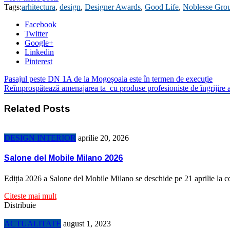
Tags:
arhitectura
,
design
,
Designer Awards
,
Good Life
,
Noblesse Gro
Facebook
Twitter
Google+
Linkedin
Pinterest
Pasajul peste DN 1A de la Mogoșoaia este în termen de execuție
Reîmprospătează amenajarea ta cu produse profesioniste de îngrijire a 
Related Posts
DESIGN INTERIOR
aprilie 20, 2026
Salone del Mobile Milano 2026
Ediția 2026 a Salone del Mobile Milano se deschide pe 21 aprilie la
Citeste mai mult
Distribuie
ACTUALITATE
august 1, 2023