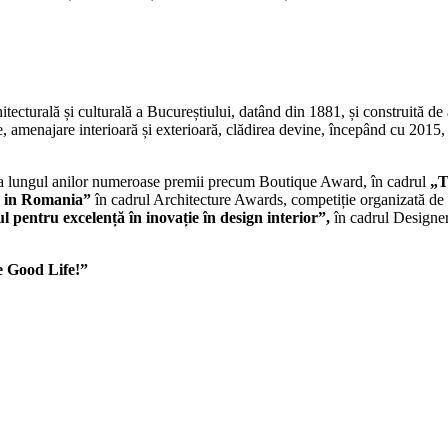
hitecturală și culturală a Bucureștiului, datând din 1881, și construit
, amenajare interioară și exterioară, clădirea devine, începând cu 2015, 
e-a lungul anilor numeroase premii precum Boutique Award, în cadrul
„T
io in Romania”
în cadrul Architecture Awards, competiție organizată d
l pentru excelență în inovație în design interior”,
în cadrul Design
e Good Life!”