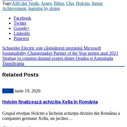
Tags:
ABCdar Verde
,
Arges
,
Bihor
,
Cluj
,
Holcim
,
Junior
Achievement
,
learning by doing
Facebook
Twitter
Google+
Linkedin
Pinterest
Schneider Electric este câștigătorul premiului Microsoft
Sustainability Changemaker Partner of the Year pentru anul 2021
Strabag va construi drumul expres dintre Oradea şi Autostrada
Transilvania
Related Posts
STIRI
iunie 19, 2026
Holcim finalizează achiziția Xella în România
Grupul elvețian Holcim a încheiat achiziția diviziei din România a
companiei germane Xella, un jucător…