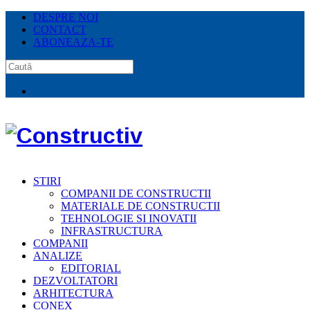
DESPRE NOI
CONTACT
ABONEAZA-TE
STIRI
COMPANII DE CONSTRUCTII
MATERIALE DE CONSTRUCTII
TEHNOLOGIE SI INOVATII
INFRASTRUCTURA
COMPANII
ANALIZE
EDITORIAL
DEZVOLTATORI
ARHITECTURA
CONEX