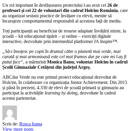
Un rol important în desfășurarea proiectului l-au avut cei
26 de
profesori și cei 22 de voluntari din cadrul Holcim România
, care
au organizat sesiuni practice de învățare cu elevii, menite să
încurajeze comportamentul responsabil al acestora față de mediu.
Toți participanții au beneficiat de resurse adaptate învățării mixte, la
școală – kit educațional tipărit – și online – exerciții digitale
interactive, dezvoltate prin intermediul platformei JA Inspire™.
„Să-i însoțesc pe copii în drumul către o planetă mai verde, mai
curată și mai armonioasă este cel mai frumos dar pe care mi l-aș fi
putut face“,
a mărturisit
M
onica Banu, voluntar Holcim în cadrul
Școlii Gimnaziale Cetățeni din județul Argeș.
ABCdar Verde nu este primul proiect educațional dezvoltat de
Holcim, în colaborare cu organizația Junior Achievement. Din 2015
și până în prezent, 4.330 de elevi de școală primară și gimnaziu au
participat la activitățile
learning by doing,
dezvoltate în cadrul
acestui parteneriat.
Scris de:
Rosca Ioana
View more posts