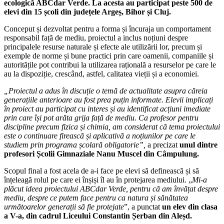
ecologică ABCdar Verde. La acesta au participat peste 500 de
elevi din 15 școli din județele Argeș, Bihor și Cluj.
Conceput și dezvoltat pentru a forma și încuraja un comportament
responsabil față de mediu, proiectul a inclus noțiuni despre
principalele resurse naturale și efecte ale utilizării lor, precum și
exemple de norme și bune practici prin care oamenii, companiile și
autoritățile pot contribui la utilizarea rațională a resurselor pe care le
au la dispoziție, crescând, astfel, calitatea vieții și a economiei.
„Proiectul a adus în discuție o temă de actualitate asupra căreia
generațiile anterioare au fost prea puțin informate. Elevii implicați
în proiect au participat cu interes și au identificat acțiuni imediate
prin care își pot arăta grija față de mediu. Ca profesor pentru
discipline precum fizica și chimia, am considerat că tema proiectului
este o continuare firească și aplicativă a noțiunilor pe care le
studiem prin programa școlară obligatorie”,
a precizat
unul dintre
profesori Școlii Gimnaziale Nanu Muscel din Câmpulung.
Scopul final a fost acela de a-i face pe elevi să definească și să
înțeleagă rolul pe care ei înșiși îl au în protejarea mediului. „
Mi-a
plăcut ideea proiectului ABCdar Verde, pentru că am învățat despre
mediu, despre ce putem face pentru ca natura și sănătatea
următoarelor generații să fie protejate
”, a punctat
un
elev din clasa
a V-a, din cadrul Liceului Constantin Șerban din Aleșd.