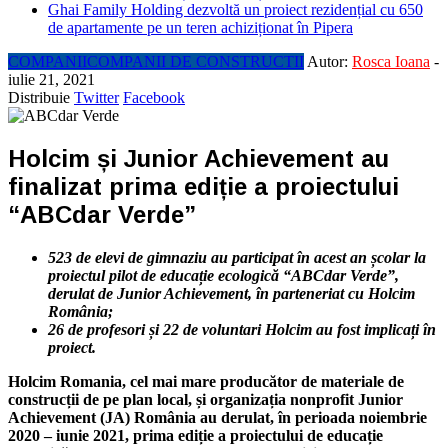
Ghai Family Holding dezvoltă un proiect rezidențial cu 650
de apartamente pe un teren achiziționat în Pipera
COMPANII
COMPANII DE CONSTRUCTII
Autor:
Rosca Ioana
-
iulie 21, 2021
Distribuie
Twitter
Facebook
Holcim și Junior Achievement au
finalizat prima ediție a proiectului
“ABCdar Verde”
523 de elevi de gimnaziu au participat în acest an școlar la
proiectul pilot de educație ecologică
“ABCdar Verde”,
derulat de Junior Achievement, în parteneriat cu Holcim
România
;
26 de profesori și 22 de voluntari Holcim au fost implicați în
proiect.
Holcim Romania, cel mai mare producător de materiale de
construcții de pe plan local, și organizația nonprofit Junior
Achievement (JA) România au derulat, în perioada noiembrie
2020 – iunie 2021, prima ediție a proiectului de educație