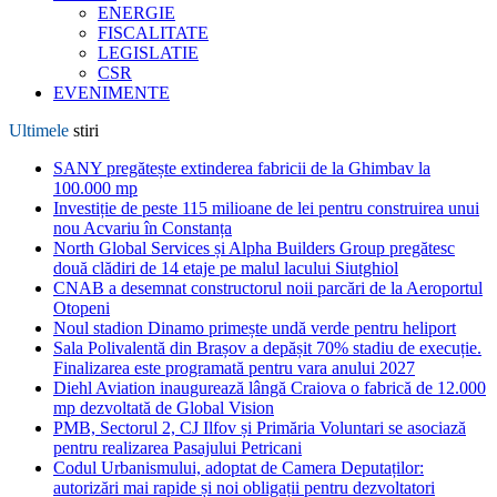
ENERGIE
FISCALITATE
LEGISLATIE
CSR
EVENIMENTE
Ultimele
stiri
SANY pregătește extinderea fabricii de la Ghimbav la
100.000 mp
Investiție de peste 115 milioane de lei pentru construirea unui
nou Acvariu în Constanța
North Global Services și Alpha Builders Group pregătesc
două clădiri de 14 etaje pe malul lacului Siutghiol
CNAB a desemnat constructorul noii parcări de la Aeroportul
Otopeni
Noul stadion Dinamo primește undă verde pentru heliport
Sala Polivalentă din Brașov a depășit 70% stadiu de execuție.
Finalizarea este programată pentru vara anului 2027
Diehl Aviation inaugurează lângă Craiova o fabrică de 12.000
mp dezvoltată de Global Vision
PMB, Sectorul 2, CJ Ilfov și Primăria Voluntari se asociază
pentru realizarea Pasajului Petricani
Codul Urbanismului, adoptat de Camera Deputaților:
autorizări mai rapide și noi obligații pentru dezvoltatori