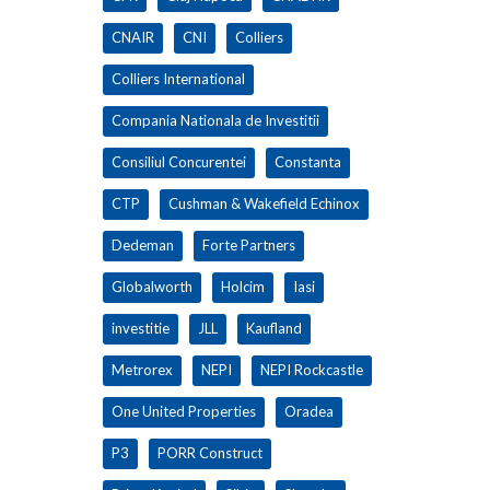
CNAIR
CNI
Colliers
Colliers International
Compania Nationala de Investitii
Consiliul Concurentei
Constanta
CTP
Cushman & Wakefield Echinox
Dedeman
Forte Partners
Globalworth
Holcim
Iasi
investitie
JLL
Kaufland
Metrorex
NEPI
NEPI Rockcastle
One United Properties
Oradea
P3
PORR Construct