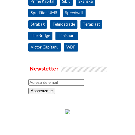
Prime Kapital
Sibiu
Skanska
Spedition UMB
Speedwell
Strabag
Tehnostrade
Teraplast
The Bridge
Timisoara
Victor Căpitanu
WDP
Newsletter