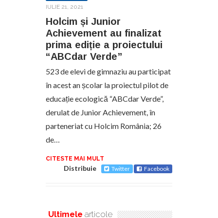
IULIE 21, 2021
Holcim și Junior
Achievement au finalizat
prima ediție a proiectului
“ABCdar Verde”
523 de elevi de gimnaziu au participat
în acest an școlar la proiectul pilot de
educație ecologică “ABCdar Verde”,
derulat de Junior Achievement, în
parteneriat cu Holcim România; 26
de…
CITESTE MAI MULT
Distribuie
Twitter
Facebook
Ultimele
articole