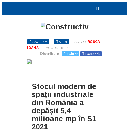
ANALIZE
STIRI
AUTOR:
ROSCA
IOANA
-
AUGUST 10, 2021
Distribuie
Twitter
Facebook
Stocul modern de
spații industriale
din România a
depășit 5,4
milioane mp în S1
2021