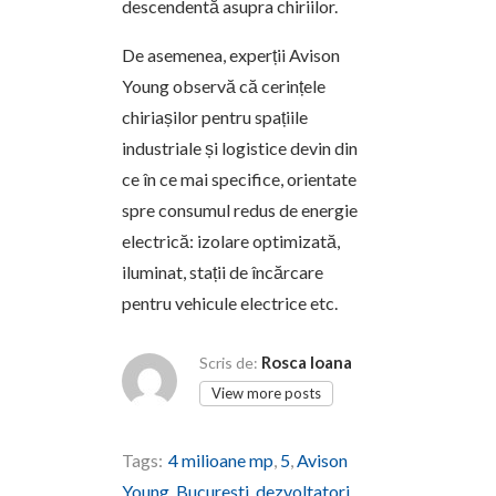
descendentă asupra chiriilor.
De asemenea, experții Avison
Young observă că cerințele
chiriașilor pentru spațiile
industriale și logistice devin din
ce în ce mai specifice, orientate
spre consumul redus de energie
electrică: izolare optimizată,
iluminat, stații de încărcare
pentru vehicule electrice etc.
Rosca Ioana
Scris de:
View more posts
Tags:
4 milioane mp
,
5
,
Avison
Young
,
Bucuresti
,
dezvoltatori
,