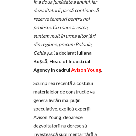
în a doua jumătate a anului, iar
dezvoltatorii par să continue să
rezerve terenuri pentru noi
proiecte. Cu toate acestea,
suntem mult în urma altor țări
din regiune, precum Polonia,
Cehia ș.a.”,
a declarat
Iuliana
Bușcă, Head of Industrial
Agency în cadrul
Avison Young
.
Scumpirea recentă a costului
materialelor de construcție va
genera livrări mai puțin
speculative, explică experții
Avison Young, deoarece
dezvoltatorii nu doresc să
investească suplimentar fără a