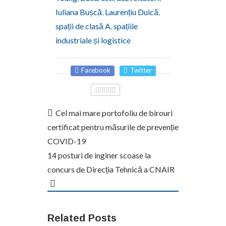
Iuliana Bușcă
,
Laurențiu Duică
,
spații de clasă A
,
spațiile
industriale și logistice
Facebook
Twitter
Cel mai mare portofoliu de birouri
certificat pentru măsurile de prevenție
COVID-19
14 posturi de inginer scoase la
concurs de Direcția Tehnică a CNAIR
Related Posts