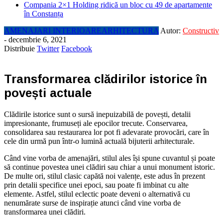
Compania 2×1 Holding ridică un bloc cu 49 de apartamente
în Constanța
AMENAJARI INTERIOARE
ARHITECTURA
Autor:
Constructiv
-
decembrie 6, 2021
Distribuie
Twitter
Facebook
Transformarea clădirilor istorice în
povești actuale
Clădirile istorice sunt o sursă inepuizabilă de povești, detalii
impresionante, frumuseți ale epocilor trecute. Conservarea,
consolidarea sau restaurarea lor pot fi adevarate provocări, care în
cele din urmă pun într-o lumină actuală bijuterii arhitecturale.
Când vine vorba de amenajări, stilul ales își spune cuvantul și poate
să continue povestea unei clădiri sau chiar a unui monument istoric.
De multe ori, stilul clasic capătă noi valențe, este adus în prezent
prin detalii specifice unei epoci, sau poate fi imbinat cu alte
elemente. Astfel, stilul eclectic poate deveni o alternativă cu
nenumărate surse de inspirație atunci când vine vorba de
transformarea unei clădiri.