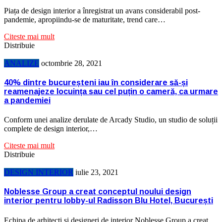
Piața de design interior a înregistrat un avans considerabil post-
pandemie, apropiindu-se de maturitate, trend care…
Citeste mai mult
Distribuie
ANALIZE
octombrie 28, 2021
40% dintre bucureșteni iau în considerare să-și
reamenajeze locuința sau cel puțin o cameră, ca urmare
a pandemiei
Conform unei analize derulate de Arcady Studio, un studio de soluții
complete de design interior,…
Citeste mai mult
Distribuie
DESIGN INTERIOR
iulie 23, 2021
Noblesse Group a creat conceptul noului design
interior pentru lobby-ul Radisson Blu Hotel, București
​Echipa de arhitecți și designeri de interior Noblesse Group a creat