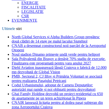
ENERGIE
FISCALITATE
LEGISLATIE
CSR
EVENIMENTE
Ultimele
stiri
North Global Services și Alpha Builders Group pregătesc
două clădiri de 14 etaje pe malul lacului Siutghiol
CNAB a desemnat constructorul noii parcări de la Aeroportul
Otopeni
Noul stadion Dinamo primește undă verde pentru heliport
Sala Polivalentă din Brașov a depășit 70% stadiu de execuție.
Finalizarea este programată pentru vara anului 2027
Diehl Aviation inaugurează lângă Craiova o fabrică de 12.000
mp dezvoltată de Global Vision
PMB, Sectorul 2, CJ Ilfov și Primăria Voluntari se asociază
pentru realizarea Pasajului Petricani
Codul Urbanismului, adoptat de Camera Deputaților:
autorizări mai rapide și noi obligații pentru dezvoltatori
Ghai Family Holding dezvoltă un proiect rezidențial cu 650
de apartamente pe un teren achiziționat în Pipera
CNAIR lansează licitația pentru al doilea pasaj subteran din
zona Aeroportului Craiova