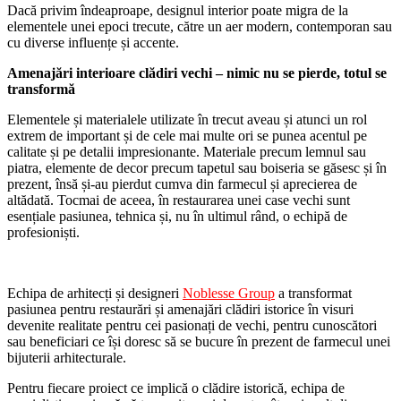
Dacă privim îndeaproape, designul interior poate migra de la
elementele unei epoci trecute, către un aer modern, contemporan sau
cu diverse influențe și accente.
Amenajări interioare clădiri vechi – nimic nu se pierde, totul se
transformă
Elementele și materialele utilizate în trecut aveau și atunci un rol
extrem de important și de cele mai multe ori se punea acentul pe
calitate și pe detalii impresionante. Materiale precum lemnul sau
piatra, elemente de decor precum tapetul sau boiseria se găsesc și în
prezent, însă și-au pierdut cumva din farmecul și aprecierea de
altădată. Tocmai de aceea, în restaurarea unei case vechi sunt
esențiale pasiunea, tehnica și, nu în ultimul rând, o echipă de
profesioniști.
Echipa de arhitecți și designeri
Noblesse Group
a transformat
pasiunea pentru restaurări și amenajări clădiri istorice în visuri
devenite realitate pentru cei pasionați de vechi, pentru cunoscători
sau beneficiari ce își doresc să se bucure în prezent de farmecul unei
bijuterii arhitecturale.
Pentru fiecare proiect ce implică o clădire istorică, echipa de