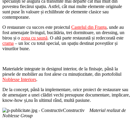
specialiști se asigură că transmite mai departe cât mai mult din
povestea fiecărui spațiu. Astfel, cât mai multe elemente originale
sunt puse în valoare și echilibrate de elemente clasice sau
contemporane.
O restaurare cu succes este proiectul
Castelul din Franța
, unde au
fost amenajate livingul, bucătăria, trei dormitoare, un dressing, un
birou și o
zona cu saună
. O altă parte restaurată și redecorată este
crama
– un loc cu totul special, un spațiu destinat poveștilor și
vinurilor bune.
Materialele integrate in designul interior, de la finisaje, până la
piesele de mobilier au fost alese cu minuțiozitate, din portofoliul
Noblesse Interiors
.
De la concept, până la implementare, orice proiect de restaurare sau
de amenajare a unei clădiri vechi presupune documentare, implicare,
know-how și,nu în ultimul rând, multă pasiune.
Material realizat de
Noblesse Group