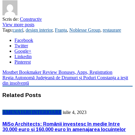
Scris de:
Constructiv
View more posts
Tags:
castel
,
design interior
,
Franța
,
Noblesse Group
,
restaurare
Facebook
Twitter
Google+
Linkedin
Pinterest
Mostbet Bookmaker Review Bonuses, Apps, Registration
Regia Autonomă Județeană de Drumuri și Poduri Constanța a ieșit
din insolvență
Related Posts
AMENAJARI INTERIOARE
iulie 4, 2023
MiSo Architects: Românii investesc în medie între
30.000 euro și 160.000 euro în amenajarea locuințelor