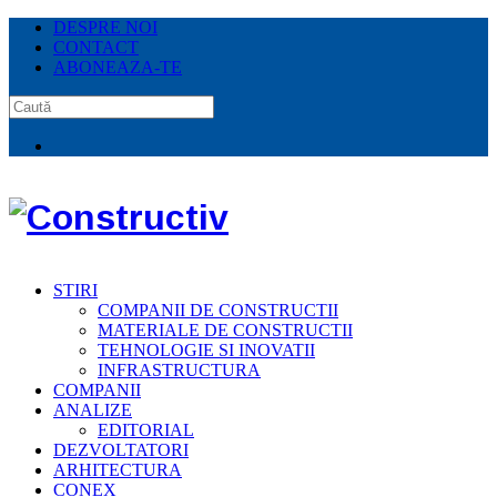
DESPRE NOI
CONTACT
ABONEAZA-TE
STIRI
COMPANII DE CONSTRUCTII
MATERIALE DE CONSTRUCTII
TEHNOLOGIE SI INOVATII
INFRASTRUCTURA
COMPANII
ANALIZE
EDITORIAL
DEZVOLTATORI
ARHITECTURA
CONEX