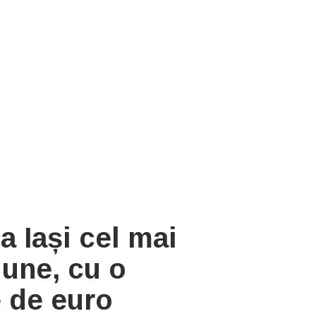
a Iași cel mai
iune, cu o
e de euro