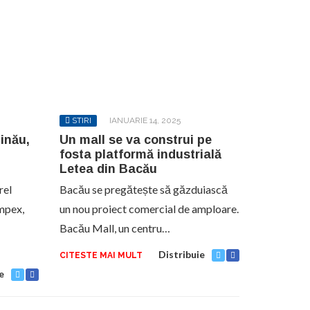
STIRI
IANUARIE 14, 2025
inău,
Un mall se va construi pe
fosta platformă industrială
Letea din Bacău
rel
Bacău se pregătește să găzduiască
mpex,
un nou proiect comercial de amploare.
Bacău Mall, un centru…
Distribuie
CITESTE MAI MULT
e