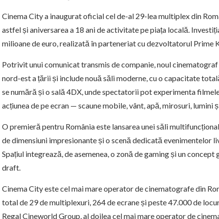
Cinema City a inaugurat oficial cel de-al 29-lea multiplex din Ro
astfel și aniversarea a 18 ani de activitate pe piața locală. Investiț
milioane de euro, realizată în parteneriat cu dezvoltatorul Prime K
Potrivit unui comunicat transmis de companie, noul cinematograf 
nord-est a țării și include nouă săli moderne, cu o capacitate tota
se numără și o sală 4DX, unde spectatorii pot experimenta filmele
acțiunea de pe ecran — scaune mobile, vânt, apă, mirosuri, lumini și 
O premieră pentru România este lansarea unei săli multifuncțional
de dimensiuni impresionante și o scenă dedicată evenimentelor li
Spațiul integrează, de asemenea, o zonă de gaming și un concept g
draft.
Cinema City este cel mai mare operator de cinematografe din Româ
total de 29 de multiplexuri, 264 de ecrane și peste 47.000 de locu
Regal Cineworld Group, al doilea cel mai mare operator de cinemato