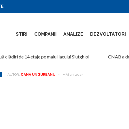
TE
STIRI
COMPANII
ANALIZE
DEZVOLTATORI
ădiri de 14 etaje pe malul lacului Siutghiol
CNAB a desem
AUTOR:
OANA UNGUREANU
-
MAI 23, 2025