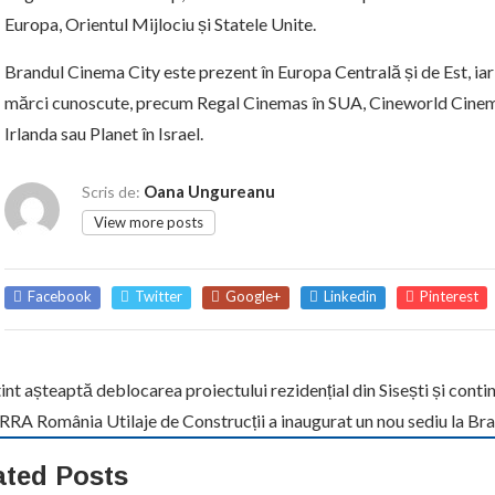
Europa, Orientul Mijlociu și Statele Unite.
Brandul Cinema City este prezent în Europa Centrală și de Est, ia
mărci cunoscute, precum Regal Cinemas în SUA, Cineworld Cinema
Irlanda sau Planet în Israel.
Oana Ungureanu
Scris de:
View more posts
Facebook
Twitter
Google+
Linkedin
Pinterest
int așteaptă deblocarea proiectului rezidențial din Sisești și contin
RA România Utilaje de Construcții a inaugurat un nou sediu la Brașo
ated Posts