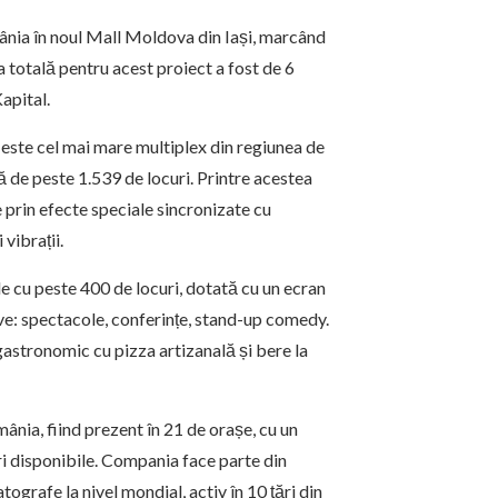
mânia în noul Mall Moldova din Iași, marcând
ia totală pentru acest proiect a fost de 6
apital.
este cel mai mare multiplex din regiunea de
lă de peste 1.539 de locuri. Printre acestea
 prin efecte speciale sincronizate cu
vibrații.
e cu peste 400 de locuri, dotată cu un ecran
ve: spectacole, conferințe, stand-up comedy.
astronomic cu pizza artizanală și bere la
nia, fiind prezent în 21 de orașe, cu un
ri disponibile. Compania face parte din
grafe la nivel mondial, activ în 10 țări din