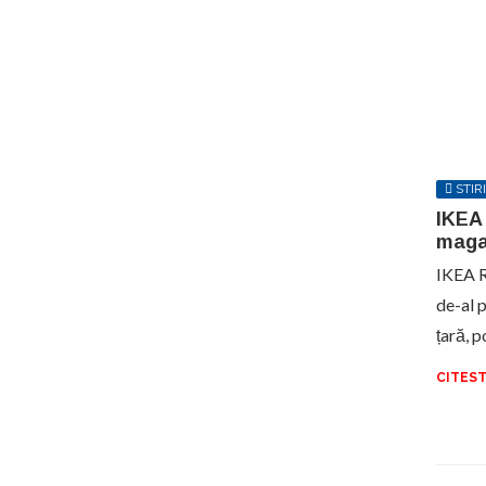
STIRI
IKEA 
maga
IKEA R
de-al p
țară, p
CITEST