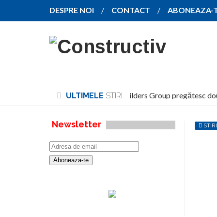
DESPRE NOI
CONTACT
ABONEAZA-
North Global Services și Alpha Builders Group pregătesc două cl
ULTIMELE
STIRI
Newsletter
STIRI