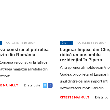
OCTOMBRIE 16, 2025
STIRI
OCTOMBRIE 15, 2025
va construi al patrulea
Lagmar Impex, din Chiș
zin din România
ridică un ansamblu
rezidențial în Pipera
omânia va construi la Iași cel
Antreprenorul moldovean Vio
atrulea magazin al rețelei din
Godea, proprietarul Lagmar I
otrivit…
unul dintre cei mai importanți
Distribuie
E MAI MULT
dezvoltatori imobiliari din…
Distribui
CITESTE MAI MULT