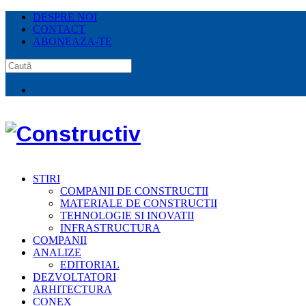
DESPRE NOI
CONTACT
ABONEAZA-TE
STIRI
COMPANII DE CONSTRUCTII
MATERIALE DE CONSTRUCTII
TEHNOLOGIE SI INOVATII
INFRASTRUCTURA
COMPANII
ANALIZE
EDITORIAL
DEZVOLTATORI
ARHITECTURA
CONEX