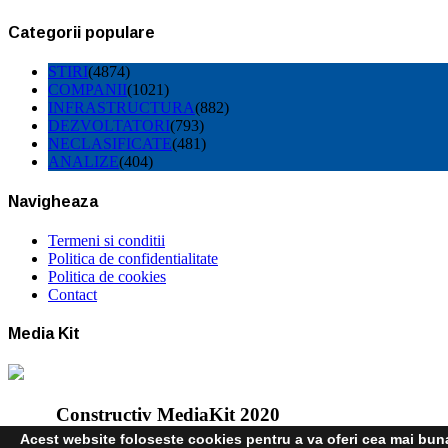
Categorii populare
STIRI
(4874)
COMPANII
(1021)
INFRASTRUCTURA
(882)
DEZVOLTATORI
(793)
NECLASIFICATE
(481)
ANALIZE
(404)
Navigheaza
Termeni si conditii
Politica de confidentialitate
Politica de cookies
Contact
Media Kit
Constructiv MediaKit 2020
Acest website foloseste cookies pentru a va oferi cea mai buna 