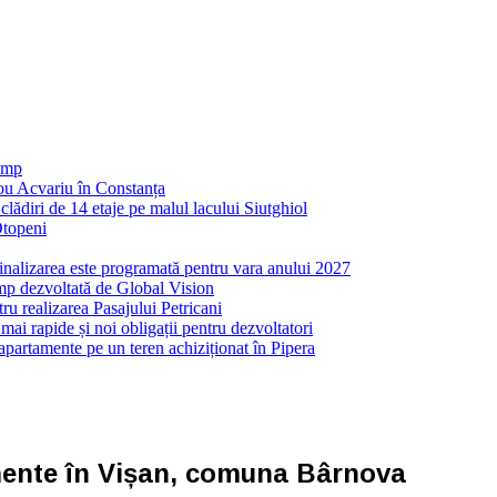
 mp
nou Acvariu în Constanța
ădiri de 14 etaje pe malul lacului Siutghiol
Otopeni
inalizarea este programată pentru vara anului 2027
mp dezvoltată de Global Vision
ru realizarea Pasajului Petricani
ai rapide și noi obligații pentru dezvoltatori
partamente pe un teren achiziționat în Pipera
mente în Vișan, comuna Bârnova