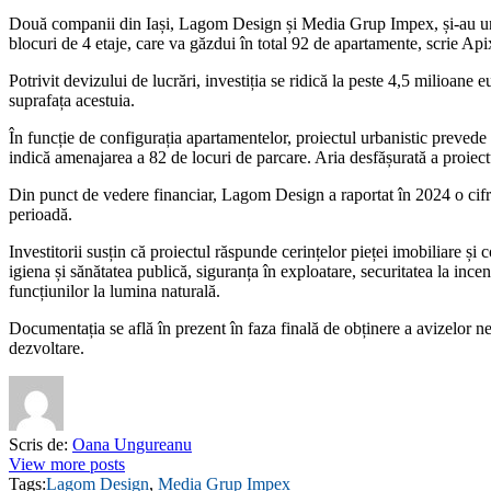
Două companii din Iași, Lagom Design și Media Grup Impex, și-au unit
blocuri de 4 etaje, care va găzdui în total 92 de apartamente, scrie Api
Potrivit devizului de lucrări, investiția se ridică la peste 4,5 milioa
suprafața acestuia.
În funcție de configurația apartamentelor, proiectul urbanistic prevede
indică amenajarea a 82 de locuri de parcare. Aria desfășurată a proiect
Din punct de vedere financiar, Lagom Design a raportat în 2024 o cifră
perioadă.
Investitorii susțin că proiectul răspunde cerințelor pieței imobiliare 
igiena și sănătatea publică, siguranța în exploatare, securitatea la in
funcțiunilor la lumina naturală.
Documentația se află în prezent în faza finală de obținere a avizelor ne
dezvoltare.
Scris de:
Oana Ungureanu
View more posts
Tags:
Lagom Design
,
Media Grup Impex