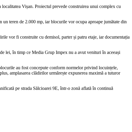
 localitatea Vișan. Proiectul prevede construirea unui complex cu
țin un teren de 2.000 mp, iar blocurile vor ocupa aproape jumătate din
le vor fi construite cu demisol, parter și patru etaje, iar documentația
 de lei, în timp ce Media Grup Impex nu a avut venituri în aceeași
ă blocurile au fost concepute conform normelor privind locuințele,
În plus, amplasarea clădirilor urmărește expunerea maximă a tuturor
nificată pe strada Sălcioarei 9E, într-o zonă aflată în continuă