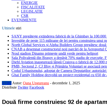
ENERGIE
FISCALITATE
LEGISLATIE
CSR
EVENIMENTE
Ultimele
stiri
SANY pregătește extinderea fabricii de la Ghimbav la 100.000
Investiție de peste 115 milioane de lei pentru construirea unui 
North Global Services și Alpha Builders Group pregătesc două cl
CNAB a desemnat constructorul noii parcări de la Aeroportul 
Noul stadion Dinamo primește undă verde pentru heliport
Sala Polivalentă din Brașov a depășit 70% stadiu de execuție. F
Diehl Aviation inaugurează lângă Craiova o fabrică de 12.000 
PMB, Sectorul 2, CJ Ilfov și Primăria Voluntari se asociază pent
Codul Urbanismului, adoptat de Camera Deputaților: autorizări m
Ghai Family Holding dezvoltă un proiect rezidențial cu 650 de a
STIRI
Autor:
Oana Ungureanu
-
decembrie 1, 2025
Distribuie
Twitter
Facebook
Două firme construiesc 92 de aparta