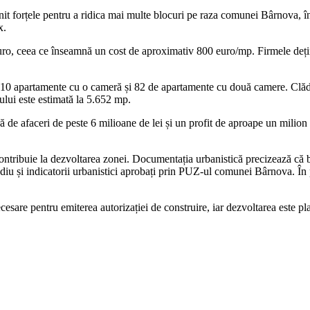
 forțele pentru a ridica mai multe blocuri pe raza comunei Bârnova, în
x.
ne euro, ceea ce înseamnă un cost de aproximativ 800 euro/mp. Firmele de
 10 apartamente cu o cameră și 82 de apartamente cu două camere. Clădiri
ului este estimată la 5.652 mp.
 de afaceri de peste 6 milioane de lei și un profit de aproape un milion
și contribuie la dezvoltarea zonei. Documentația urbanistică precizează c
cendiu și indicatorii urbanistici aprobați prin PUZ-ul comunei Bârnova. 
cesare pentru emiterea autorizației de construire, iar dezvoltarea este pla