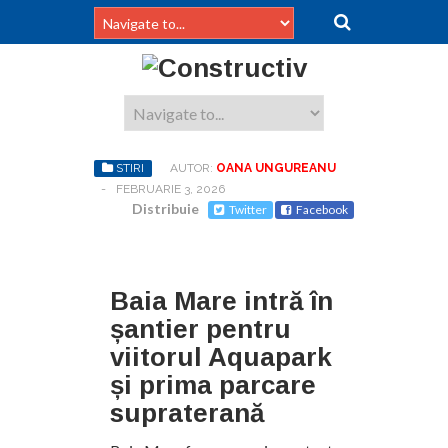
STIRI
AUTOR:
OANA UNGUREANU
-
FEBRUARIE 3, 2026
Distribuie
Twitter
Facebook
Baia Mare intră în
șantier pentru
viitorul Aquapark
și prima parcare
supraterană