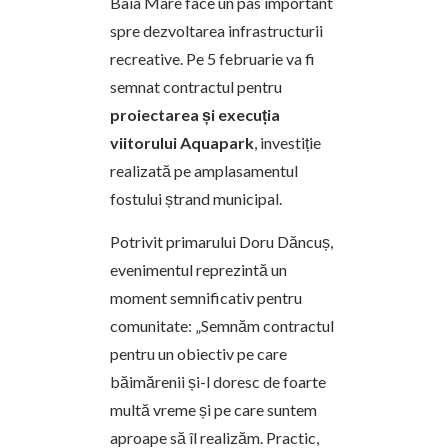
Baia Mare face un pas important
spre dezvoltarea infrastructurii
recreative. Pe 5 februarie va fi
semnat contractul pentru
proiectarea și execuția
viitorului Aquapark
, investiție
realizată pe amplasamentul
fostului ștrand municipal.
Potrivit primarului Doru Dăncuș,
evenimentul reprezintă un
moment semnificativ pentru
comunitate: „Semnăm contractul
pentru un obiectiv pe care
băimărenii și-l doresc de foarte
multă vreme și pe care suntem
aproape să îl realizăm. Practic,