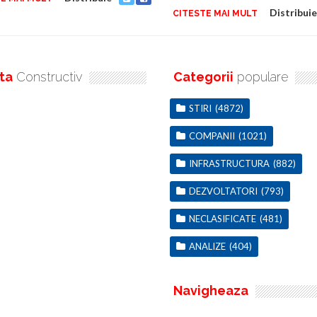
Distribuie
CITESTE MAI MULT
ta
Constructiv
Categorii
populare
STIRI
(4872)
COMPANII
(1021)
INFRASTRUCTURA
(882)
DEZVOLTATORI
(793)
NECLASIFICATE
(481)
ANALIZE
(404)
Navigheaza