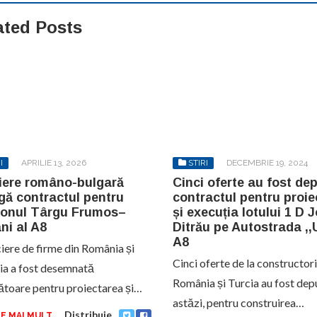
ated Posts
I
APRILIE 13, 2026
STIRI
DECEMBRIE 19, 2024
iere româno-bulgară
Cinci oferte au fost de
gă contractul pentru
contractul pentru proie
sonul Târgu Frumos–
și execuția lotului 1 D 
ni al A8
Ditrău pe Autostrada ,,U
A8
iere de firme din România și
Cinci oferte de la constructori
ia a fost desemnată
România și Turcia au fost dep
ătoare pentru proiectarea și…
astăzi, pentru construirea…
Distribuie
E MAI MULT