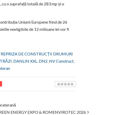
i
, cu o suprafață totală de 283 mp și o
 contribuția Uniunii Europene fiind de 26
elile neeligibile de 12 milioane lei vor fi
REPRIZA DE CONSTRUCȚII DRUMURI
TRĂZI
,
DANLIN XXL
,
DN2
,
NV Construct
,
ateran
upraterană
REEN ENERGY EXPO & ROMENVIROTEC 2026