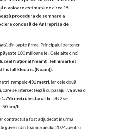
și o valoare estimată de circa 15
urmează procedura de semnare a
sociere condusă de Antrepriza de
mată din șapte firme. Principalul partener
pășește 100 milioane lei. Celelalte cinci
uzeal Național Neamț, Tehnimarket
Install Electric (Neamț).
metri
, rampele
431 metri
, iar cele două
, care se intersectează cu pasajul, va avea o
 1.795 metri
. Sectorul din DN2 se
de
50 km/h
.
iar contractul a fost adjudecat în urma
i de guvern din toamna anului 2024, pentru