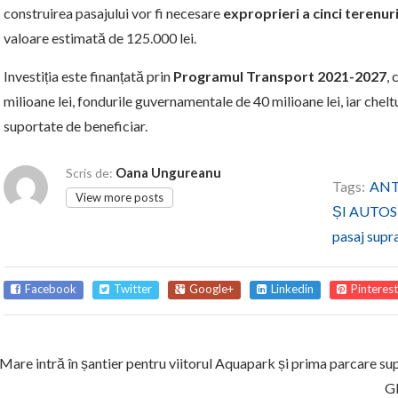
construirea pasajului vor fi necesare
exproprieri a cinci terenur
valoare estimată de 125.000 lei.
Investiția este finanțată prin
Programul Transport 2021-2027
,
milioane lei, fondurile guvernamentale de 40 milioane lei, iar cheltui
suportate de beneficiar.
Oana Ungureanu
Scris de:
Tags:
ANT
View more posts
ȘI AUTOS
pasaj supr
Facebook
Twitter
Google+
Linkedin
Pinterest
Mare intră în șantier pentru viitorul Aquapark și prima parcare s
G