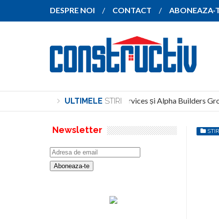
DESPRE NOI
CONTACT
ABONEAZA-
North Global Services și Alpha Builders Group 
ULTIMELE
STIRI
Newsletter
STIR