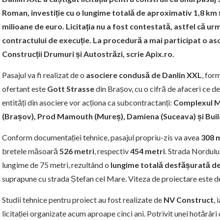
Roman, investiție cu o lungime totală de aproximativ 1,8 km 
milioane de euro. Licitația nu a fost contestată, astfel că 
contractului de execuție. La procedură a mai participat o a
Construcții Drumuri și Autostrăzi, scrie Apix.ro.
Pasajul va fi realizat de o
asociere condusă de Danlin XXL
, for
ofertant este
Gott Strasse
din Brașov, cu o cifră de afaceri ce de
entități din asociere vor acționa ca subcontractanți:
Complexul M
(Brașov), Prod Mamouth (Mureș), Damiena (Suceava) și Build 
Conform documentației tehnice, pasajul propriu-zis va avea
308 
bretele măsoară
526 metri
, respectiv
454 metri
. Strada Nordului
lungime de 75 metri, rezultând o
lungime totală desfășurată de
suprapune cu strada Ștefan cel Mare. Viteza de proiectare este 
Studii tehnice pentru proiect au fost realizate de
NV Construct
, 
licitației organizate acum aproape cinci ani. Potrivit unei hotărâr