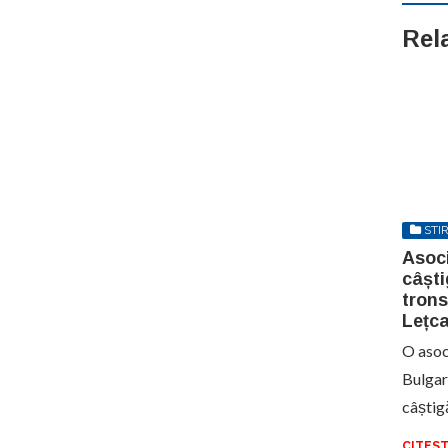
Rel
STIR
Asoc
câști
tron
Lețca
O asoc
Bulgar
câștig
CITEST