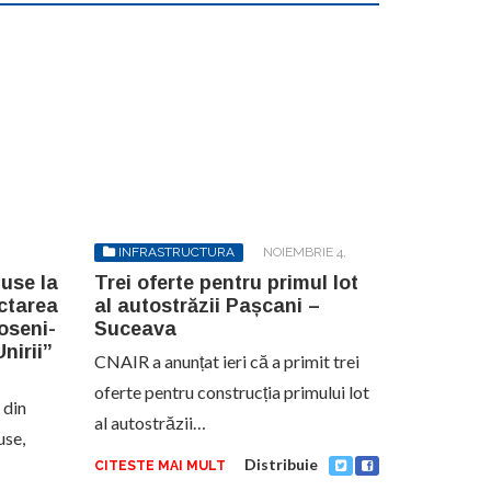
INFRASTRUCTURA
NOIEMBRIE 4,
2024
puse la
Trei oferte pentru primul lot
ctarea
al autostrăzii Pașcani –
Joseni-
Suceava
nirii”
CNAIR a anunțat ieri că a primit trei
oferte pentru construcția primului lot
 din
al autostrăzii…
use,
Distribuie
CITESTE MAI MULT