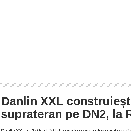
Danlin XXL construieșt
suprateran pe DN2, la
Danlin XXL a câștigat licitația pentru construirea unui pasaj