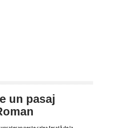
e un pasaj
 Roman
 suprateran peste calea ferată de la