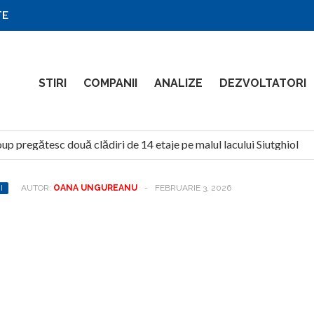
TE
STIRI
COMPANII
ANALIZE
DEZVOLTATORI
pregătesc două clădiri de 14 etaje pe malul lacului Siutghiol
I
AUTOR:
OANA UNGUREANU
-
FEBRUARIE 3, 2026