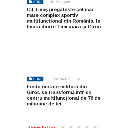
STIRI
IUNIE 9, 2026
CJ Timiș pregătește cel mai
mare complex sportiv
multifuncțional din România, la
limita dintre Timișoara și Giroc
STIRI
FEBRUARIE 4, 2026
Fosta unitate militară din
Giroc se transformă într-un
centru multifuncțional de 70 de
milioane de lei
Newsletter