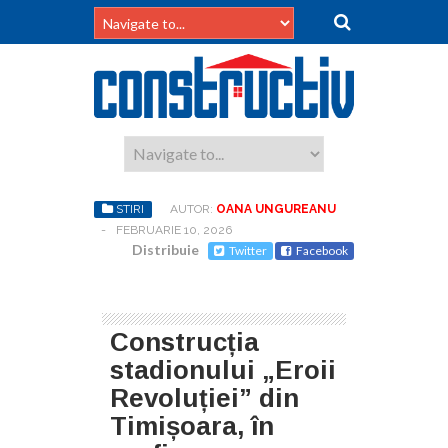
STIRI
AUTOR:
OANA UNGUREANU
-
FEBRUARIE 10, 2026
Distribuie
Twitter
Facebook
Construcția
stadionului „Eroii
Revoluției” din
Timișoara, în