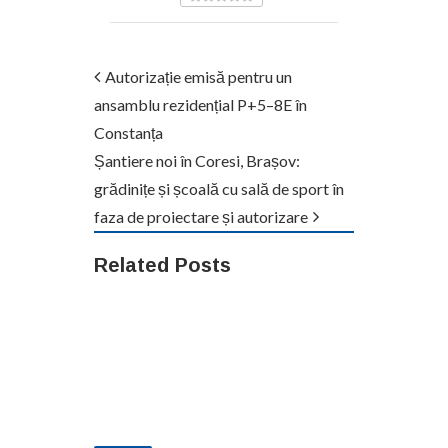
Autorizație emisă pentru un
ansamblu rezidențial P+5–8E în
Constanța
Șantiere noi în Coresi, Brașov:
grădinițe și școală cu sală de sport în
faza de proiectare și autorizare
Related Posts