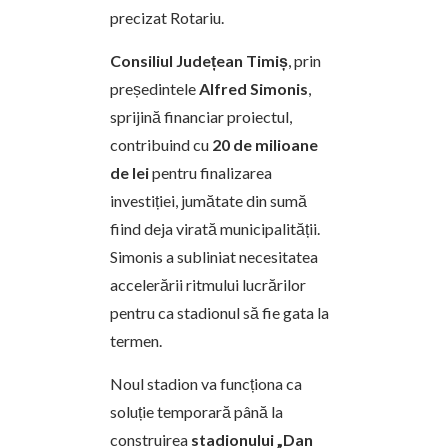
precizat Rotariu.
Consiliul Județean Timiș
, prin
președintele
Alfred Simonis
,
sprijină financiar proiectul,
contribuind cu
20 de milioane
de lei
pentru finalizarea
investiției, jumătate din sumă
fiind deja virată municipalității.
Simonis a subliniat necesitatea
accelerării ritmului lucrărilor
pentru ca stadionul să fie gata la
termen.
Noul stadion va funcționa ca
soluție temporară până la
construirea
stadionului „Dan