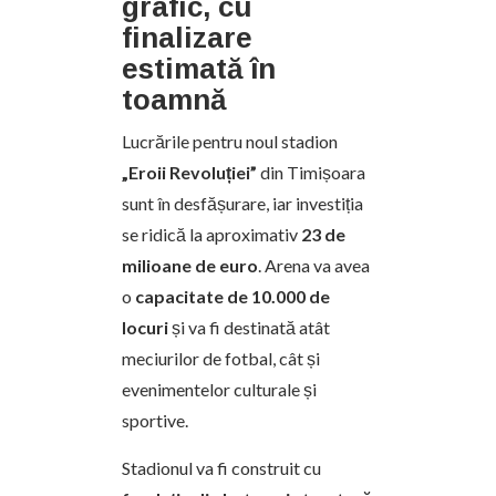
grafic, cu
finalizare
estimată în
toamnă
Lucrările pentru noul stadion
„Eroii Revoluției”
din Timișoara
sunt în desfășurare, iar investiția
se ridică la aproximativ
23 de
milioane de euro
. Arena va avea
o
capacitate de 10.000 de
locuri
și va fi destinată atât
meciurilor de fotbal, cât și
evenimentelor culturale și
sportive.
Stadionul va fi construit cu