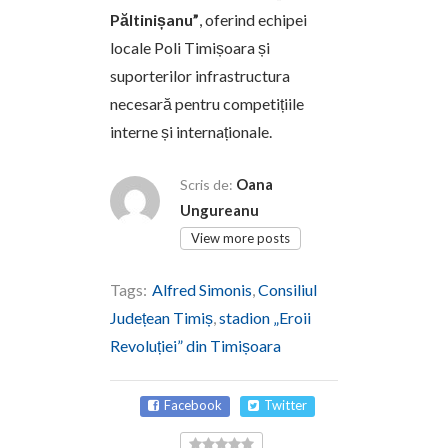
Păltinișanu”
, oferind echipei
locale Poli Timișoara și
suporterilor infrastructura
necesară pentru competițiile
interne și internaționale.
Oana
Scris de:
Ungureanu
View more posts
Tags:
Alfred Simonis
,
Consiliul
Județean Timiș
,
stadion „Eroii
Revoluției” din Timișoara
Facebook
Twitter