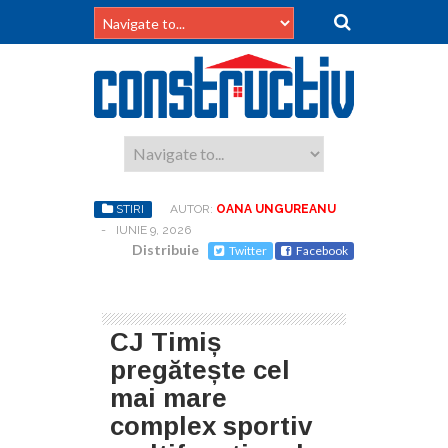
STIRI
AUTOR:
OANA UNGUREANU
-
IUNIE 9, 2026
Distribuie
Twitter
Facebook
CJ Timiș
pregătește cel
mai mare
complex sportiv