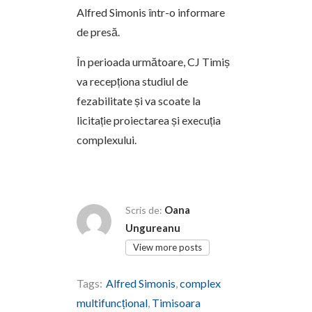
Alfred Simonis într-o informare
de presă.
În perioada următoare, CJ Timiș
va recepționa studiul de
fezabilitate și va scoate la
licitație proiectarea și execuția
complexului.
Oana
Scris de:
Ungureanu
View more posts
Tags:
Alfred Simonis
,
complex
multifuncțional
,
Timisoara