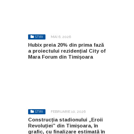
STIRI
MAI 6, 2026
Hubix preia 20% din prima fază
a proiectului rezidențial City of
Mara Forum din Timișoara
STIRI
FEBRUARIE 10, 2026
Construcția stadionului „Eroii
Revoluției” din Timișoara, în
grafic, cu finalizare estimată în