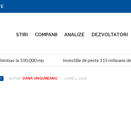
TE
STIRI
COMPANII
ANALIZE
DEZVOLTATORI
imbav la 100.000 mp
Investiție de peste 115 milioane de l
I
AUTOR:
OANA UNGUREANU
-
IUNIE 3, 2026