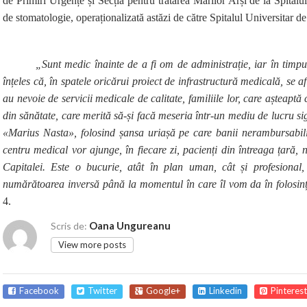
de Primiri Urgențe și Secția pentru tratarea Marilor Arși de la Spitalu
de stomatologie, operaționalizată astăzi de către Spitalul Universitar d
„Sunt medic înainte de a fi om de administrație, iar în timpu
înțeles că, în spatele oricărui proiect de infrastructură medicală, se a
au nevoie de servicii medicale de calitate, familiile lor, care așteaptă c
din sănătate, care merită să-și facă meseria într-un mediu de lucru sig
«Marius Nasta», folosind șansa uriașă pe care banii nerambursabili
centru medical vor ajunge, în fiecare zi, pacienți din întreaga țară, 
Capitalei. Este o bucurie, atât în plan uman, cât și profesional
numărătoarea inversă până la momentul în care îl vom da în folosin
4.
Oana Ungureanu
Scris de:
View more posts
Facebook
Twitter
Google+
Linkedin
Pinterest