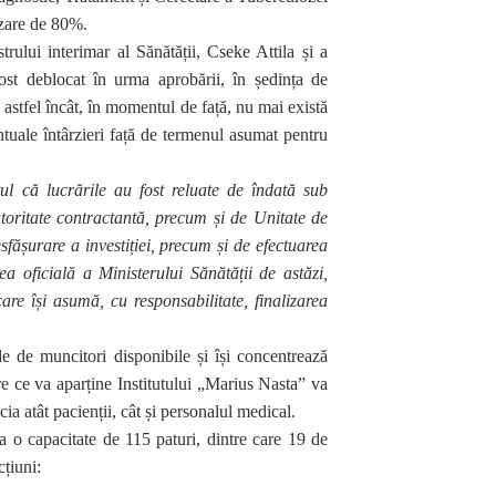
izare de 80%.
trului interimar al Sănătății, Cseke Attila și a
fost deblocat în urma aprobării, în ședința de
 astfel încât, în momentul de față, nu mai există
uale întârzieri față de termenul asumat pentru
ul că lucrările au fost reluate de îndată sub
toritate contractantă, precum și de Unitate de
fășurare a investiției, precum și de efectuarea
ea oficială a Ministerului Sănătății de astăzi,
are își asumă, cu responsabilitate, finalizarea
ele de muncitori disponibile și își concentrează
dire ce va aparține Institutului „Marius Nasta” va
cia atât pacienții, cât și personalul medical.
a o capacitate de 115 paturi, dintre care 19 de
cțiuni: