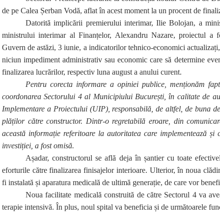
de pe Calea Șerban Vodă, aflat în acest moment la un procent de final
Datorită implicării premierului interimar, Ilie Bolojan, a minis
ministrului interimar al Finanțelor, Alexandru Nazare, proiectul a 
Guvern de astăzi, 3 iunie, a indicatorilor tehnico-economici actualizați,
niciun impediment administrativ sau economic care să determine event
finalizarea lucrărilor, respectiv luna august a anului curent.
Pentru corecta informare a opiniei publice, menționăm fapt
coordonarea Sectorului 4 al Municipiului București, în calitate de au
Implementare a Proiectului (UIP), responsabilă, de altfel, de buna des
plăților către constructor. Dintr-o regretabilă eroare, din comunicar
această informație referitoare la autoritatea care implementează și c
investiției, a fost omisă.
A
șadar,
constructorul se află deja în șantier cu toate efectiv
eforturile către finalizarea finisajelor interioare. Ulterior, în noua clă
fi instalată și aparatura medicală de ultimă generație, de care vor benefi
Noua facilitate medicală construită de către Sectorul 4 va ave
terapie intensivă. În plus, noul spital va beneficia și de următoarele fun