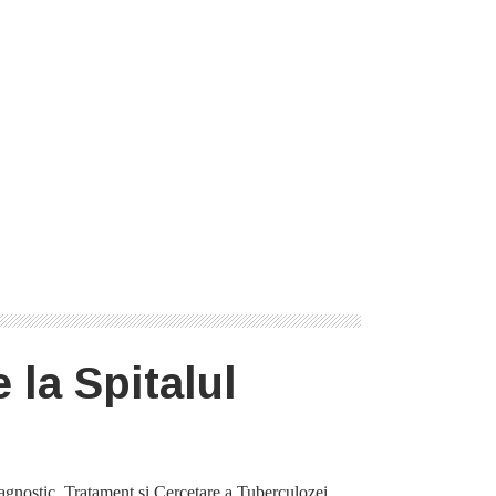
e la Spitalul
iagnostic, Tratament și Cercetare a Tuberculozei