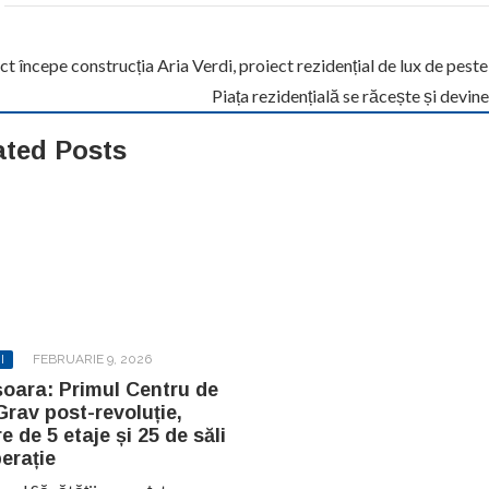
t începe construcția Aria Verdi, proiect rezidențial de lux de pest
Piața rezidențială se răcește și devine
ated Posts
I
FEBRUARIE 9, 2026
oara: Primul Centru de
Grav post-revoluție,
re de 5 etaje și 25 de săli
erație