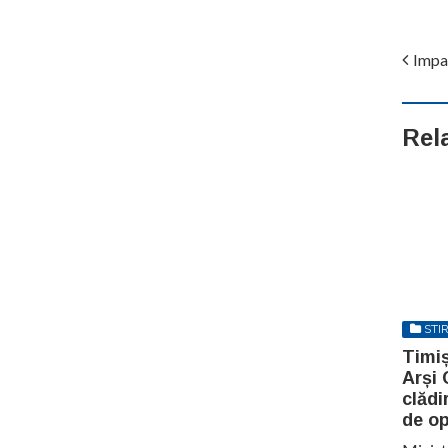
Impac
Rel
STIR
Timiș
Arși 
clădi
de op