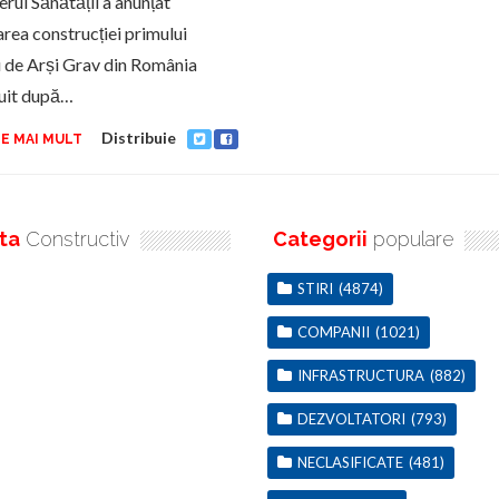
erul Sănătății a anunțat
area construcției primului
 de Arși Grav din România
uit după…
Distribuie
E MAI MULT
ta
Constructiv
Categorii
populare
STIRI
(4874)
COMPANII
(1021)
INFRASTRUCTURA
(882)
DEZVOLTATORI
(793)
NECLASIFICATE
(481)