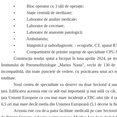
• Bloc operator cu 3 săli de operație;
• Stație centrală de sterilizare;
• Laborator de analize medicale;
• Laborator de cercetare;
• Laborator de anatomie patologică;
• Ambulatoriu;
• Imagistică și radiodiagnostic – ecografie, CT, aparat RX
• Compartiment de primire urgențe de specialitate CPU-
Construcția noului spital a început în luna aprilie 2024, pe ter
Institutului de Pneumoftiziologie „Marius Nasta”, vechi de 130 de a
incompatibilă, din toate punctele de vedere, cu practicarea unui act me
totalitate.
Noul centru de specialitate va deservi nu doar Sectorul 4 sau 
țara. Edificarea acestuia este cu atât mai importantă și mai utilă cu cât
țara Uniunii Europene cu cea mai mare incidență a TBC-ului (de 4 ori 
6,5 ori mai mare decât media din Uniunea Europeană (5,1 decese la fie
Aceasta este cea de-a patra facilitate medicală pe care Sectorul