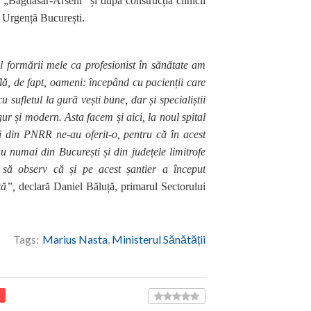
l „Bagdasar-Arseni” și după construcția clinicii
e Urgență București.
l formării mele ca profesionist în sănătate am
flă, de fapt, oameni: începând cu pacienții care
u sufletul la gură vești bune, dar și specialiștii
ur și modern. Asta facem și aici, la noul spital
 din PNRR ne-au oferit-o, pentru că în acest
nu numai din București și din județele limitrofe
, să observ că și pe acest șantier a început
ță”,
declară Daniel Băluță, primarul Sectorului
Tags:
Marius Nasta
,
Ministerul Sănătății