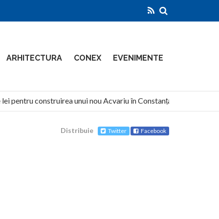
ARHITECTURA
CONEX
EVENIMENTE
ei pentru construirea unui nou Acvariu în Constanța
North G
Distribuie
Twitter
Facebook