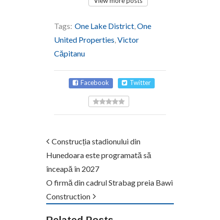
View more posts
Tags:
One Lake District
,
One
United Properties
,
Victor
Căpitanu
Facebook
Twitter
Construcția stadionului din
Hunedoara este programată să
înceapă în 2027
O firmă din cadrul Strabag preia Bawi
Construction
Related Posts