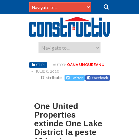
STIRI
AUTOR:
OANA UNGUREANU
-
IULIE 6, 2026
Distribuie
Twitter
Facebook
One United
Properties
extinde One Lake
District la peste