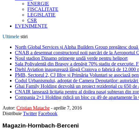
ENERGIE
FISCALITATE
LEGISLATIE
CSR
EVENIMENTE
Ultimele
stiri
North Global Services și Alpha Builders Group pregătesc două cl
CNAB a desemnat constructorul noii parcări de la Aeroportul 
Noul stadion Dinamo primește undă verde pentru heliport
Sala Polivalentă din Brașov a depășit 70% stadiu de execuție. F
Diehl Aviation inaugurează lângă Craiova o fabrică de 12.000 
PMB, Sectorul 2, CJ Ilfov și Primăria Voluntari se asociază pent
Codul Urbanismului, adoptat de Camera Deputaților: autorizări m
Ghai Family Holding dezvoltă un proiect rezidențial cu 650 de a
CNAIR lansează licitația pentru al doilea pasaj subteran din z
Compania 2×1 Holding ridică un bloc cu 49 de apartamente în
Autor:
Cristian Matache
-
aprilie 7, 2016
Distribuie
Twitter
Facebook
Magazin-Hornbach-Berceni