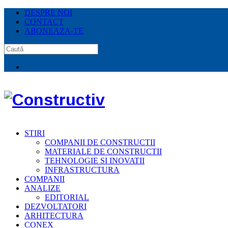
DESPRE NOI
CONTACT
ABONEAZA-TE
STIRI
COMPANII DE CONSTRUCTII
MATERIALE DE CONSTRUCTII
TEHNOLOGIE SI INOVATII
INFRASTRUCTURA
COMPANII
ANALIZE
EDITORIAL
DEZVOLTATORI
ARHITECTURA
CONEX