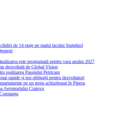
ădiri de 14 etaje pe malul lacului Siutghiol
Otopeni
inalizarea este programată pentru vara anului 2027
mp dezvoltată de Global Vision
ru realizarea Pasajului Petricani
ai rapide și noi obligații pentru dezvoltatori
partamente pe un teren achiziționat în Pipera
ona Aeroportului Craiova
 Constanța