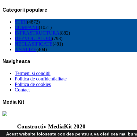
Categorii populare
STIRI
(4872)
COMPANII
(1021)
INFRASTRUCTURA
(882)
DEZVOLTATORI
(793)
NECLASIFICATE
(481)
ANALIZE
(404)
Navigheaza
Termeni si conditii
Politica de confidentialitate
Politica de cookies
Contact
Media Kit
Constructiv MediaKit 2020
Acest website foloseste cookies pentru a va oferi cea mai buna 