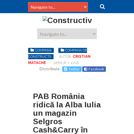
COMPANII
COMPANII DE
CONSTRUCTII
AUTOR:
CRISTIAN
MATACHE
-
APRILIE 7, 2016
Distribuie
Twitter
Facebook
PAB România
ridică la Alba Iulia
un magazin
Selgros
Cash&Carry în