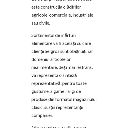
este construcția clădirilor
agricole, comerciale, industriale
sau civile.
Sortimentul de mărfuri
alimentare va fi același cu care
clienții Selgros sunt obișnuiți, iar
domeniul articolelor
nealimentare, deși mai restrâns,
va reprezenta o sinteză
reprezentativă, pentru toate
gusturile, a gamei largi de
produse din formatul magazinului
clasic, susțin reprezentanții
companiei.
Magazinul se va ridica pe un