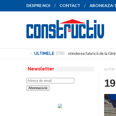
DESPRE NOI
CONTACT
ABONEAZA-
SANY pregătește extinderea fabricii de la Ghi
ULTIMELE
STIRI
Newsletter
AUTOR:
19