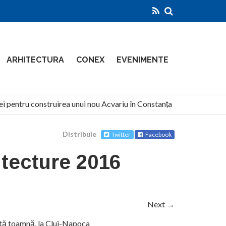
ARHITECTURA
CONEX
EVENIMENTE
ei pentru construirea unui nou Acvariu în Constanța
North 
Distribuie
Twitter
Facebook
tecture 2016
Next →
stă toamnă, la Cluj-Napoca