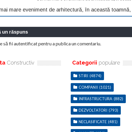
mai mare eveniment de arhitectură, în această toamnă,
ă un răspuns
e să fii
autentificat
pentru a publica un comentariu.
ta
Constructiv
Categorii
populare
STIRI
(4874)
COMPANII
(1021)
INFRASTRUCTURA
(882)
DEZVOLTATORI
(793)
NECLASIFICATE
(481)