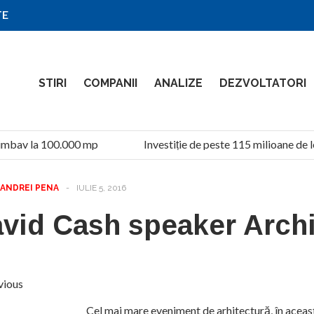
TE
STIRI
COMPANII
ANALIZE
DEZVOLTATORI
imbav la 100.000 mp
Investiție de peste 115 milioane de l
ANDREI PENA
-
IULIE 5, 2016
vid Cash speaker Archi
vious
Cel mai mare eveniment de arhitectură, în acea