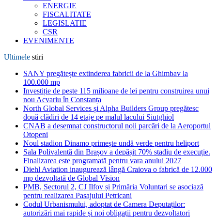
ENERGIE
FISCALITATE
LEGISLATIE
CSR
EVENIMENTE
Ultimele
stiri
SANY pregătește extinderea fabricii de la Ghimbav la
100.000 mp
Investiție de peste 115 milioane de lei pentru construirea unui
nou Acvariu în Constanța
North Global Services și Alpha Builders Group pregătesc
două clădiri de 14 etaje pe malul lacului Siutghiol
CNAB a desemnat constructorul noii parcări de la Aeroportul
Otopeni
Noul stadion Dinamo primește undă verde pentru heliport
Sala Polivalentă din Brașov a depășit 70% stadiu de execuție.
Finalizarea este programată pentru vara anului 2027
Diehl Aviation inaugurează lângă Craiova o fabrică de 12.000
mp dezvoltată de Global Vision
PMB, Sectorul 2, CJ Ilfov și Primăria Voluntari se asociază
pentru realizarea Pasajului Petricani
Codul Urbanismului, adoptat de Camera Deputaților:
autorizări mai rapide și noi obligații pentru dezvoltatori