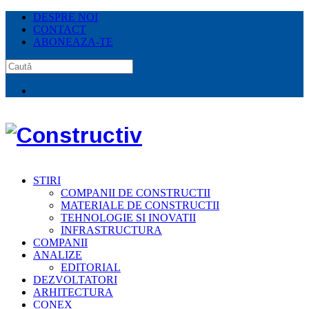
DESPRE NOI
CONTACT
ABONEAZA-TE
STIRI
COMPANII DE CONSTRUCTII
MATERIALE DE CONSTRUCTII
TEHNOLOGIE SI INOVATII
INFRASTRUCTURA
COMPANII
ANALIZE
EDITORIAL
DEZVOLTATORI
ARHITECTURA
CONEX