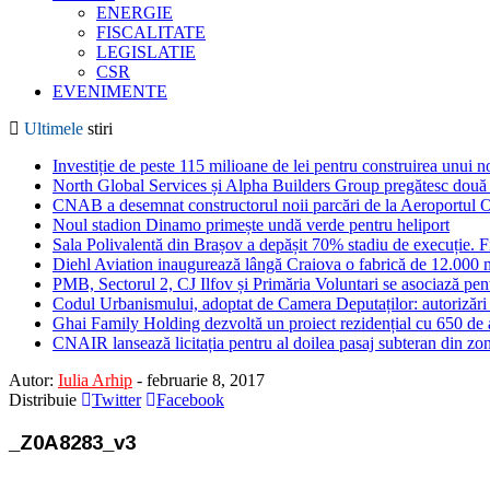
ENERGIE
FISCALITATE
LEGISLATIE
CSR
EVENIMENTE
Ultimele
stiri
Investiție de peste 115 milioane de lei pentru construirea unui 
North Global Services și Alpha Builders Group pregătesc două cl
CNAB a desemnat constructorul noii parcări de la Aeroportul 
Noul stadion Dinamo primește undă verde pentru heliport
Sala Polivalentă din Brașov a depășit 70% stadiu de execuție. F
Diehl Aviation inaugurează lângă Craiova o fabrică de 12.000 
PMB, Sectorul 2, CJ Ilfov și Primăria Voluntari se asociază pent
Codul Urbanismului, adoptat de Camera Deputaților: autorizări m
Ghai Family Holding dezvoltă un proiect rezidențial cu 650 de a
CNAIR lansează licitația pentru al doilea pasaj subteran din z
Autor:
Iulia Arhip
-
februarie 8, 2017
Distribuie
Twitter
Facebook
_Z0A8283_v3