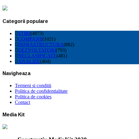
Categorii populare
STIRI
(4873)
COMPANII
(1021)
INFRASTRUCTURA
(882)
DEZVOLTATORI
(793)
NECLASIFICATE
(481)
ANALIZE
(404)
Navigheaza
Termeni si conditii
Politica de confidentialitate
Politica de cookies
Contact
Media Kit