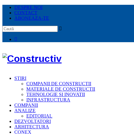
DESPRE NOI
CONTACT
ABONEAZA-TE
STIRI
COMPANII DE CONSTRUCTII
MATERIALE DE CONSTRUCTII
TEHNOLOGIE SI INOVATII
INFRASTRUCTURA
COMPANII
ANALIZE
EDITORIAL
DEZVOLTATORI
ARHITECTURA
CONEX