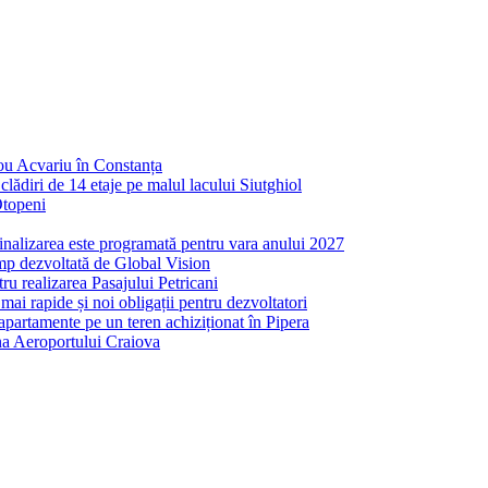
nou Acvariu în Constanța
ădiri de 14 etaje pe malul lacului Siutghiol
Otopeni
inalizarea este programată pentru vara anului 2027
mp dezvoltată de Global Vision
ru realizarea Pasajului Petricani
ai rapide și noi obligații pentru dezvoltatori
partamente pe un teren achiziționat în Pipera
ona Aeroportului Craiova