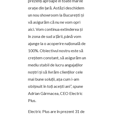
prezenți aproape în toate marile
orașe din țară. Astăzi deschidem
un nou showroom la București și
vă asigurăm că nu ne vom opri
aici. Vom continua extinderea și
în zona de sud a țării, până vom
ajunge la o acoperire națională de
100%. Obiectivul nostru este să
creștem constant, să asigurăm un
mediu stabil de lucru angajaților
noștri și să livrăm clienților cele
mai bune soluții, așa cum i-am
obișnuit în toți acești ani”, spune
Adrian Gârmacea, CEO Electric
Plus.
Electric Plus are în prezent 31 de