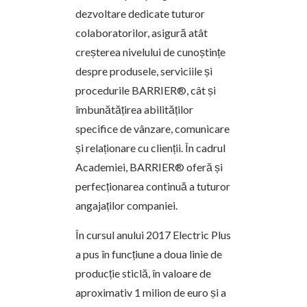
dezvoltare dedicate tuturor
colaboratorilor, asigură atât
creșterea nivelului de cunoștințe
despre produsele, serviciile și
procedurile BARRIER®, cât și
îmbunătățirea abilităților
specifice de vânzare, comunicare
și relaționare cu clienții. În cadrul
Academiei, BARRIER® oferă și
perfecționarea continuă a tuturor
angajaților companiei.
În cursul anului 2017 Electric Plus
a pus în funcțiune a doua linie de
producție sticlă, în valoare de
aproximativ 1 milion de euro și a