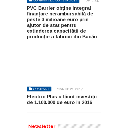
COMPANII DE CONSTRUCTII
IUNIE 24,
2023
PVC Barrier obține integral
finanțare nerambursabilă de
peste 3 milioane euro prin
ajutor de stat pentru
extinderea capacității de
producție a fabricii din Bacău
COMPANII
MARTIE 21, 2017
Electric Plus a făcut investiții
de 1.100.000 de euro în 2016
Newsletter