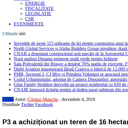
ENERGIE
FISCALITATE
LEGISLATIE
CSR
EVENIMENTE
Ultimele
stiri
Investiție de peste 115 milioane de lei pentru construirea unui 
North Global Services și Alpha Builders Group pregătesc două cl
CNAB a desemnat constructorul noii parcări de la Aeroportul 
Noul stadion Dinamo primește undă verde pentru heliport
Sala Polivalentă din Brașov a depășit 70% stadiu de execuție. F
Diehl Aviation inaugurează lângă Craiova o fabrică de 12.000 
PMB, Sectorul 2, CJ Ilfov și Primăria Voluntari se asociază pent
Codul Urbanismului, adoptat de Camera Deputaților: autorizări m
Ghai Family Holding dezvoltă un proiect rezidențial cu 650 de a
CNAIR lansează licitația pentru al doilea pasaj subteran din z
STIRI
Autor:
Cristian Matache
-
decembrie 4, 2018
Distribuie
Twitter
Facebook
P3 a achiziționat un teren de 16 hecta