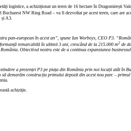
ăți logistice, a achiziționat un teren de 16 hectare în Dragomirești Vale,
 Bucharest NW Ring Road – va fi dezvoltat pe acest teren, care are acce
 și A3.
ostru pan-european în acest an
”, spune Ian Worboys, CEO P3. “
Români
2
erformanță remarcabilă în ultimii 3 ani, crescând de la 215.000 m
de de
 România. Obiectivul nostru este de a continua expansiunea businessulu
xtindere a prezenței P3 pe piața din România prin noi locații atât în Bucu
ăm să demarăm construcția primului depozit din acest nou parc
–
primul
ania.
astă achiziție.