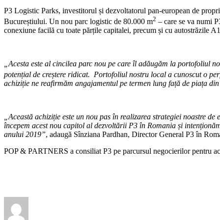
P3 Logistic Parks, investitorul și dezvoltatorul pan-european de propriet
2
Bucureștiului. Un nou parc logistic de 80.000 m
– care se va numi P3
conexiune facilă cu toate părțile capitalei, precum și cu autostrăzile A1
„Acesta este al cincilea parc nou pe care îl adăugăm la portofoliul n
potențial de creștere ridicat. Portofoliul nostru local a cunoscut o p
achiziție ne reafirmăm angajamentul pe termen lung față de piața din
„Această achiziție este un nou pas în realizarea strategiei noastre de e
începem acest nou capitol al dezvoltării P3 în Romania și intențion
anului 2019”
, adaugă Sînziana Pardhan, Director General P3 în Rom
POP & PARTNERS a consiliat P3 pe parcursul negocierilor pentru ace