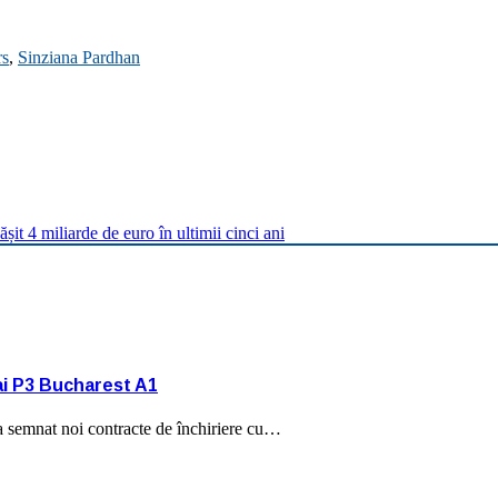
rs
,
Sinziana Pardhan
it 4 miliarde de euro în ultimii cinci ani
ai P3 Bucharest A1
, a semnat noi contracte de închiriere cu…