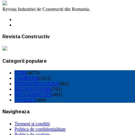
Revista Industriei de Constructii din Romania.
Revista Constructiv
Categorii populare
STIRI
(4873)
COMPANII
(1021)
INFRASTRUCTURA
(882)
DEZVOLTATORI
(793)
NECLASIFICATE
(481)
ANALIZE
(404)
Navigheaza
Termeni si conditii
Politica de confidentialitate
Politica de cookies