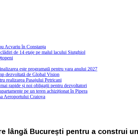
nou Acvariu în Constanța
ădiri de 14 etaje pe malul lacului Siutghiol
Otopeni
inalizarea este programată pentru vara anului 2027
mp dezvoltată de Global Vision
ru realizarea Pasajului Petricani
ai rapide și noi obligații pentru dezvoltatori
partamente pe un teren achiziționat în Pipera
ona Aeroportului Craiova
re lângă București pentru a construi un