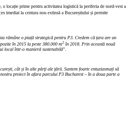
 o locație prime pentru activitatea logistică la periferia de nord-vest a
s imediat la centura nou extinsă a Bucureștiului și permite
a rămâne o piață strategică pentru P3. Credem că țara are un
2
pozite în 2015 la peste 380.000 m
în 2018. Prin această nouă
i local într-o manieră sustenabilă
”.
rești, cât și în alte părţi ale ţării. Suntem foarte entuziasmați să
 nostru proiect în afara parcului P3 Bucharest
–
în a doua parte a