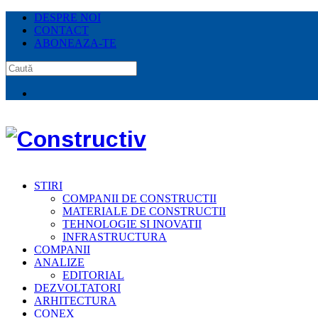
DESPRE NOI
CONTACT
ABONEAZA-TE
STIRI
COMPANII DE CONSTRUCTII
MATERIALE DE CONSTRUCTII
TEHNOLOGIE SI INOVATII
INFRASTRUCTURA
COMPANII
ANALIZE
EDITORIAL
DEZVOLTATORI
ARHITECTURA
CONEX