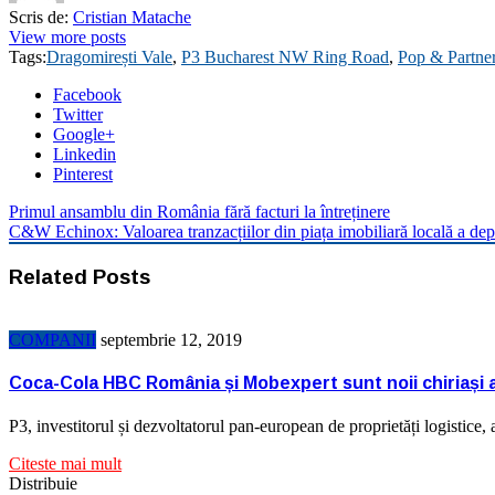
Scris de:
Cristian Matache
View more posts
Tags:
Dragomirești Vale
,
P3 Bucharest NW Ring Road
,
Pop & Partne
Facebook
Twitter
Google+
Linkedin
Pinterest
Primul ansamblu din România fără facturi la întreținere
C&W Echinox: Valoarea tranzacțiilor din piața imobiliară locală a depăș
Related Posts
COMPANII
septembrie 12, 2019
Coca-Cola HBC România și Mobexpert sunt noii chiriași 
P3, investitorul și dezvoltatorul pan-european de proprietăți logistice
Citeste mai mult
Distribuie