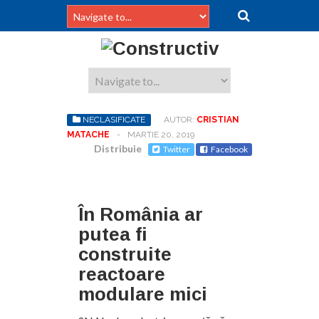
NECLASIFICATE
AUTOR:
CRISTIAN
MATACHE
-
MARTIE 20, 2019
Distribuie
Twitter
Facebook
În România ar
putea fi
construite
reactoare
modulare mici