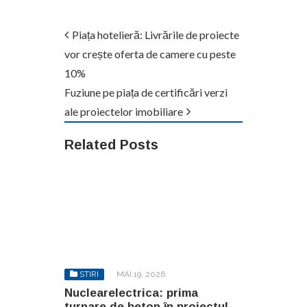
Piața hotelieră: Livrările de proiecte
vor crește oferta de camere cu peste
10%
Fuziune pe piața de certificări verzi
ale proiectelor imobiliare
Related Posts
STIRI
MAI 19, 2026
Nuclearelectrica: prima
turnare de beton în proiectul