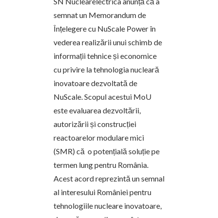
SN Nuclearelectrica anunță că a
semnat un Memorandum de
Înțelegere cu NuScale Power în
vederea realizării unui schimb de
informații tehnice și economice
cu privire la tehnologia nucleară
inovatoare dezvoltată de
NuScale. Scopul acestui MoU
este evaluarea dezvoltării,
autorizării și construcției
reactoarelor modulare mici
(SMR) că o potențială soluție pe
termen lung pentru România.
Acest acord reprezintă un semnal
al interesului României pentru
tehnologiile nucleare inovatoare,