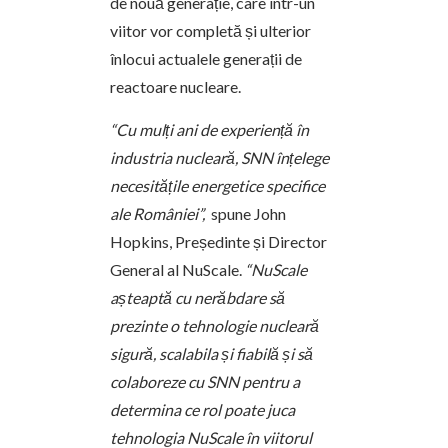
de nouă generație, care într-un
viitor vor completă și ulterior
înlocui actualele generații de
reactoare nucleare.
“Cu mulți ani de experiență în
industria nucleară, SNN înțelege
necesitățile energetice specifice
ale României”,
spune John
Hopkins, Președinte și Director
General al NuScale.
“NuScale
așteaptă cu nerăbdare să
prezinte o tehnologie nucleară
sigură, scalabila și fiabilă și să
colaboreze cu SNN pentru a
determina ce rol poate juca
tehnologia NuScale în viitorul