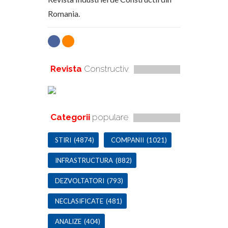
Romania.
Revista
Constructiv
Categorii
populare
STIRI
(4874)
COMPANII
(1021)
INFRASTRUCTURA
(882)
DEZVOLTATORI
(793)
NECLASIFICATE
(481)
ANALIZE
(404)