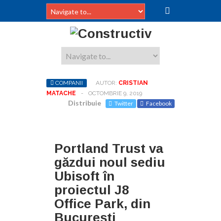
COMPANII
AUTOR:
CRISTIAN
MATACHE
-
OCTOMBRIE 9, 2019
Distribuie
Twitter
Facebook
Portland Trust va
găzdui noul sediu
Ubisoft în
proiectul J8
Office Park, din
București