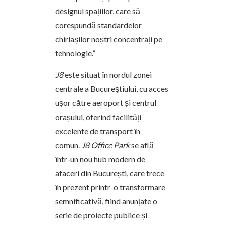
designul spațiilor, care să
corespundă standardelor
chiriașilor noștri concentrați pe
tehnologie.”
J8
este situat în nordul zonei
centrale a Bucureștiului, cu acces
ușor către aeroport și centrul
orașului, oferind facilități
excelente de transport în
comun.
J8 Office Park
se află
într-un nou hub modern de
afaceri din București, care trece
în prezent printr-o transformare
semnificativă, fiind anunțate o
serie de proiecte publice și