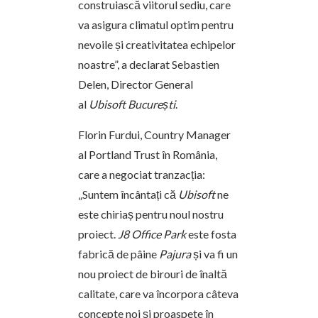
construiască viitorul sediu, care
va asigura climatul optim pentru
nevoile și creativitatea echipelor
noastre”, a declarat Sebastien
Delen, Director General
al
Ubisoft București
.
Florin Furdui, Country Manager
al Portland Trust în România,
care a negociat tranzacția:
„Suntem încântați că
Ubisoft
ne
este chiriaș pentru noul nostru
proiect.
J8 Office Park
este fosta
fabrică de pâine
Pajura
și va fi un
nou proiect de birouri de înaltă
calitate, care va încorpora câteva
concepte noi și proaspete în