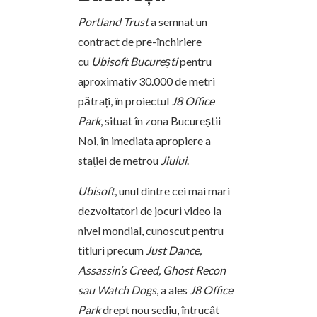
Portland Trust
a semnat un
contract de pre-închiriere
cu
Ubisoft București
pentru
aproximativ 30.000 de metri
pătrați, în proiectul
J8 Office
Park
, situat în zona Bucureștii
Noi, în imediata apropiere a
stației de metrou
Jiului
.
Ubisoft
, unul dintre cei mai mari
dezvoltatori de jocuri video la
nivel mondial, cunoscut pentru
titluri precum
Just Dance,
Assassin’s Creed, Ghost Recon
sau Watch Dogs
, a ales
J8 Office
Park
drept nou sediu, întrucât