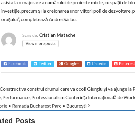
asista la o majorare a numărului de proiecte mixte, cu spații de bir
investiție, precum și la creionarea unor viitori poli de dezvoltare
orașului”, completează Andrei Sârbu.
Cristian Matache
Scris de:
View more posts
Facebook
Twitter
Google+
Linkedin
Pinterest
Construct va construi drumul care va ocoli Giurgiu și va ajunge la 
, Performance, Professionalism Conferința Internațională de Wor
rie • Ramada Bucharest Parc • București
ated Posts