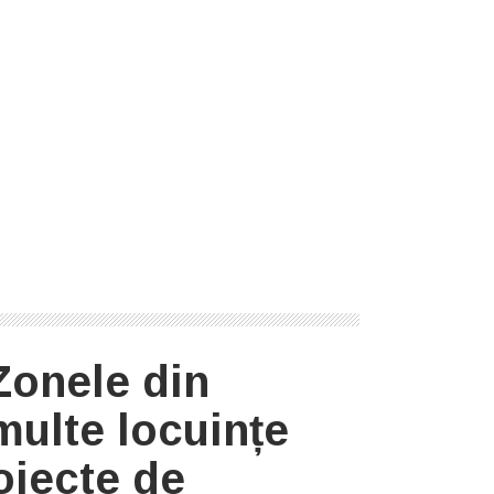
onele din
multe locuințe
oiecte de