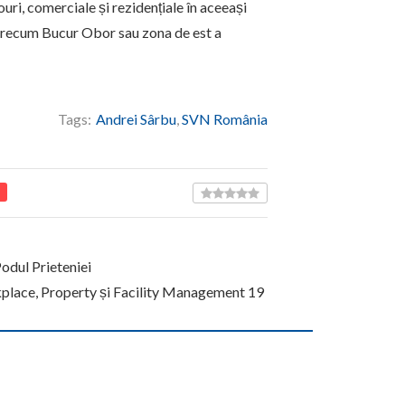
ouri, comerciale și rezidențiale în aceeași
, precum Bucur Obor sau zona de est a
Tags:
Andrei Sârbu
,
SVN România
Podul Prieteniei
kplace, Property și Facility Management 19