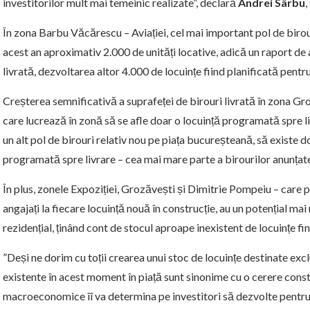
investitorilor mult mai temeinic realizate”, declară
Andrei Sârbu
În zona Barbu Văcărescu – Aviației, cel mai important pol de birouri
acest an aproximativ 2.000 de unități locative, adică un raport de 
livrată, dezvoltarea altor 4.000 de locuințe fiind planificată pen
Creșterea semnificativă a suprafeței de birouri livrată în zona Gro
care lucrează în zonă să se afle doar o locuință programată spre liv
un alt pol de birouri relativ nou pe piața bucureșteană, să existe d
programată spre livrare – cea mai mare parte a birourilor anunțate 
În plus, zonele Expoziției, Grozăvești și Dimitrie Pompeiu – care p
angajați la fiecare locuință nouă în construcție, au un potențial ma
rezidențial, ținând cont de stocul aproape inexistent de locuințe fi
”Deși ne dorim cu toții crearea unui stoc de locuințe destinate excl
existente în acest moment în piață sunt sinonime cu o cerere const
macroeconomice îî va determina pe investitori să dezvolte pentru