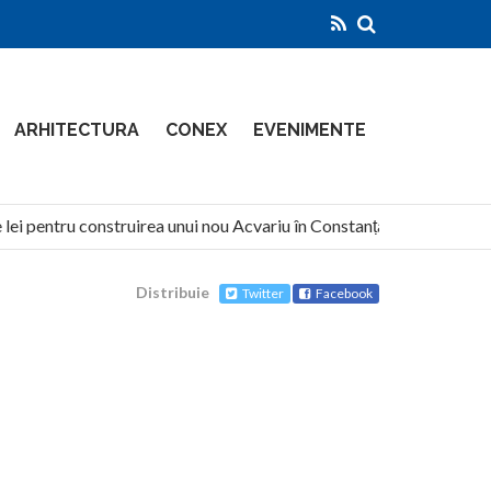
ARHITECTURA
CONEX
EVENIMENTE
ei pentru construirea unui nou Acvariu în Constanța
North 
Distribuie
Twitter
Facebook