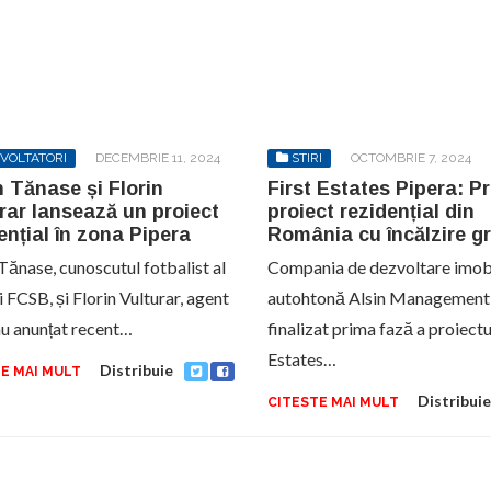
VOLTATORI
DECEMBRIE 11, 2024
STIRI
OCTOMBRIE 7, 2024
n Tănase și Florin
First Estates Pipera: P
rar lansează un proiect
proiect rezidențial din
ențial în zona Pipera
România cu încălzire gr
 Tănase, cunoscutul fotbalist al
Compania de dezvoltare imob
 FCSB, și Florin Vulturar, agent
autohtonă Alsin Management
au anunțat recent…
finalizat prima fază a proiectu
Estates…
Distribuie
E MAI MULT
Distribuie
CITESTE MAI MULT