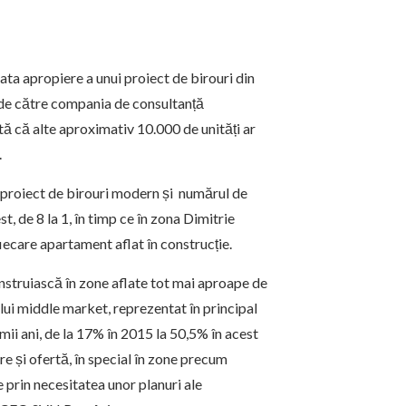
ata apropiere a unui proiect de birouri din
 de către compania de consultanță
 că alte aproximativ 10.000 de unități ar
.
n proiect de birouri modern și numărul de
t, de 8 la 1, în timp ce în zona Dimitrie
iecare apartament aflat în construcție.
nstruiască în zone aflate tot mai aproape de
lui middle market, reprezentat în principal
imii ani, de la 17% în 2015 la 50,5% în acest
re și ofertă, în special în zone precum
prin necesitatea unor planuri ale