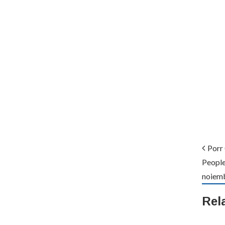
Porr 
People
noiemb
Rel