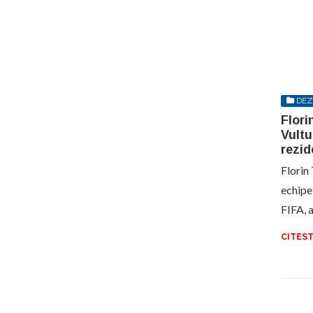
DEZ
Flori
Vultu
rezid
Florin
echipei
FIFA, 
CITEST