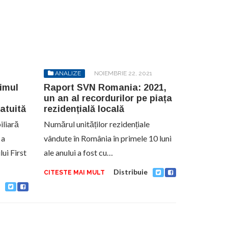
ANALIZE
NOIEMBRIE 22, 2021
rimul
Raport SVN Romania: 2021,
un an al recordurilor pe piața
atuită
rezidențială locală
iliară
Numărul unităților rezidențiale
 a
vândute în România în primele 10 luni
lui First
ale anului a fost cu…
Distribuie
CITESTE MAI MULT