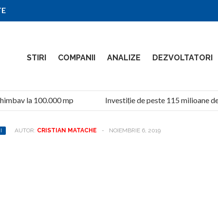
TE
STIRI
COMPANII
ANALIZE
DEZVOLTATORI
imbav la 100.000 mp
Investiție de peste 115 milioane de l
I
AUTOR:
CRISTIAN MATACHE
-
NOIEMBRIE 6, 2019