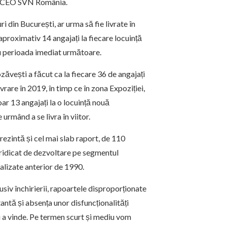
, CEO SVN România.
 din București, ar urma să fie livrate în
aproximativ 14 angajați la fiecare locuință
tru perioada imediat următoare.
zăvești a făcut ca la fiecare 36 de angajați
rare în 2019, în timp ce în zona Expoziției,
oar 13 angajați la o locuință nouă
urmând a se livra în viitor.
rezintă și cel mai slab raport, de 110
i ridicat de dezvoltare pe segmentul
nalizate anterior de 1990.
usiv închirierii, rapoartele disproporționate
antă și absența unor disfuncționalități
 a vinde. Pe termen scurt și mediu vom