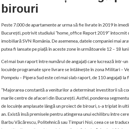
birouri
Peste 7.000 de apartamente ar urma să fie livrate în 2019 în imedi
București, potrivit studiului ”home_office Report 2019” întocmit
imobiliară SVN România. De asemenea, datele companiei mai arată
putea fi lansate pe piață în aceste zone în următoarele 12 – 18 luni
Cel mai bun raport între numărul de angajați care lucrează într-u
locuințe programate spre livrare se întâlnește în zona Militari – Ves
Pompeiu – Pipera Sud este cel mai slab raport, de 110 angajați la f
”Majorarea constantă a veniturilor a determinat investitorii să co
marile centre de afaceri din București. Astfel, ponderea segmentu
de locuințe amplasate lângă un proiect de birouri, s-a triplat în ult
an. Există însă premisele pentru atingerea unui echilibru între cere
Barbu Văcărescu, Politehnică sau Timpuri Noi, ceea ce se traduce 