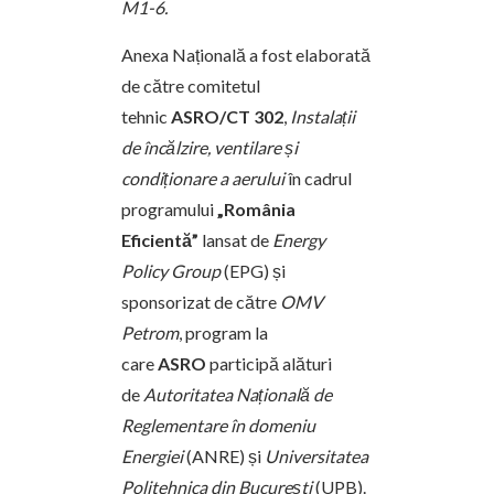
M1-6.
Anexa Națională a fost elaborată
de către comitetul
tehnic
ASRO/CT 302
,
Instalații
de încălzire, ventilare și
condiționare a aerului
în cadrul
programului
„România
Eficientă”
lansat de
Energy
Policy Group
(EPG) și
sponsorizat de către
OMV
Petrom
, program la
care
ASRO
participă alături
de
Autoritatea Națională de
Reglementare în domeniu
Energiei
(ANRE) și
Universitatea
Politehnica din București
(UPB).