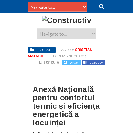
LEGISLATIE
AUTOR:
CRISTIAN
MATACHE
-
DECEMBRIE 17, 2019
Distribuie
Twitter
Facebook
Anexă Națională
pentru confortul
termic și eficiența
energetică a
locuinței